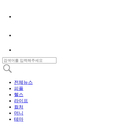
전체뉴스
피플
헬스
라이프
컬처
머니
테마