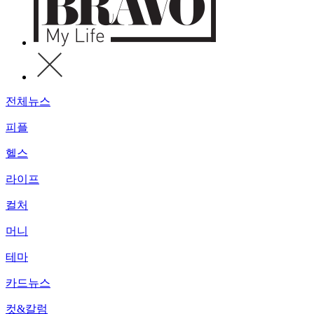
전체뉴스
피플
헬스
라이프
컬처
머니
테마
카드뉴스
컷&칼럼