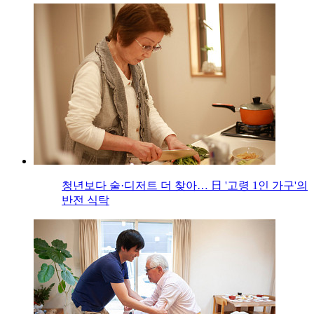
청년보다 술·디저트 더 찾아… 日 '고령 1인 가구'의
반전 식탁