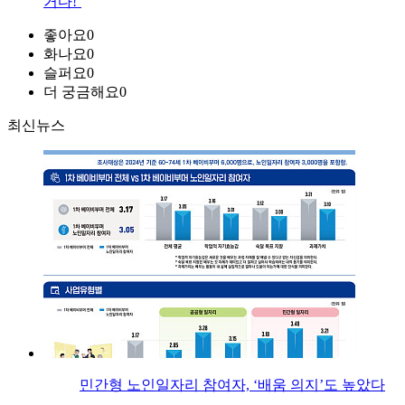
거다!’
좋아요
0
화나요
0
슬퍼요
0
더 궁금해요
0
최신뉴스
민간형 노인일자리 참여자, ‘배움 의지’도 높았다