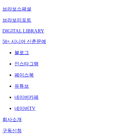
브라보스페셜
브라보리포트
DIGITAL LIBRARY
50+ 시니어 신춘문예
블로그
인스타그램
페이스북
유튜브
네이버카페
네이버TV
회사소개
구독신청