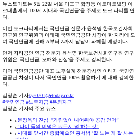
뉴스토마토는 5월 22일 서울 마포구 합정동 이토마토빌딩 아
르떼홀에서 '100세 시대와 국민연금'을 주제로 토크 파티를 연
다.
이번 토크파티에서는 국민연금 전문가 윤석명 한국보건사회
연구원 연구위원과 이태재 국민연금공단 차장이 한 자리에 모
여 국민연금에 관해 A부터 Z까지 낱낱이 파헤칠 예정이다.
먼저 자타공인 연금 전문가 윤석명 한국보건사회연구원 연구
위원은 '국민연금, 오해와 진실'을 주제로 강의한다.
이어 국민연금공단 대표 노후설계 전문강사인 이태재 국민연
금공단 차장이 나서 '국민연금 100% 활용하기'에 대해 강의한
다.
김영순 기자
kys0701@etoday.co.kr
#국민연금
#노후자금
#은퇴자금
김영순 기자의 주요 뉴스
⌞
문장옥의 진심, “가림없이 내어줘야 공감 얻어”
⌞
"나이 듦의 미덕은 뭐든지 덜 하는 것"
⌞
시대를 앞서간 종합예술인 홍서범 ‘잘 노는 게 잘 사는