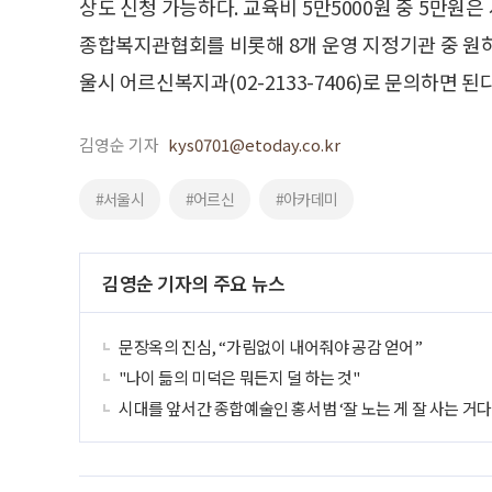
상도 신청 가능하다. 교육비 5만5000원 중 5만원
종합복지관협회를 비롯해 8개 운영 지정기관 중 원
울시 어르신복지과(02-2133-7406)로 문의하면 된다
김영순 기자
kys0701@etoday.co.kr
#서울시
#어르신
#아카데미
김영순 기자의 주요 뉴스
문장옥의 진심, “가림없이 내어줘야 공감 얻어”
"나이 듦의 미덕은 뭐든지 덜 하는 것"
시대를 앞서간 종합예술인 홍서범 ‘잘 노는 게 잘 사는 거다!