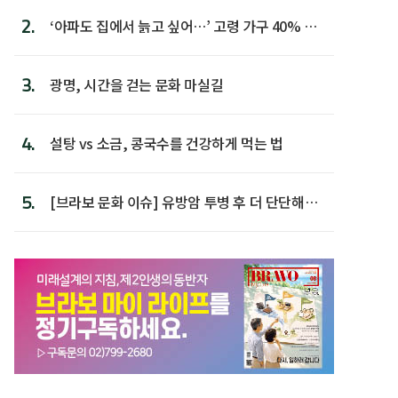
2.
‘아파도 집에서 늙고 싶어…’ 고령 가구 40% 노
후 주택이라 어...
3.
광명, 시간을 걷는 문화 마실길
4.
설탕 vs 소금, 콩국수를 건강하게 먹는 법
5.
[브라보 문화 이슈] 유방암 투병 후 더 단단해진
박미선