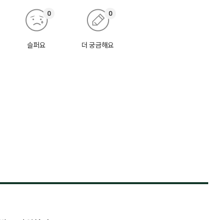
0
0
슬퍼요
더 궁금해요