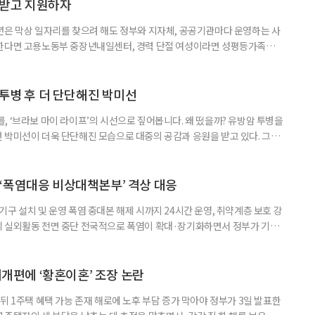
담받고 지원하자
년은 막상 일자리를 찾으려 해도 정부와 지자체, 공공기관마다 운영하는 사
원한다면 고용노동부 중장년내일센터, 경력 단절 여성이라면 성평등가족부
득을 함께 원한다면 보건복지부 노인일자리사업이 출발점이 될 수 있다.
 활용하는 것만으로도 새로운 일을 시작하는 문턱이 훨씬 낮아진다. 취업
 국민취업지원제도 구직활동이 쉽지 않은 사람을 위한 제도다. 개인별 취
 투병 후 더 단단해진 박미선
, ‘브라보 마이 라이프’의 시선으로 짚어봅니다. 왜 떴을까? 유방암 투병을
 박미선이 더욱 단단해진 모습으로 대중의 공감과 응원을 받고 있다. 그러
널에 출연한 그는 방송 활동을 그만하라는 악성 댓글을 받았다고 고백해 눈
삶을 이어가고 있는 박미선은 왜 이전보다 더 큰 관심과 사랑을 받고 있을
 소식 박미선은 재치 있는 말솜씨와 공감 능력으로
‘폭염대응 비상대책본부’ 격상 대응
구 설치 및 운영 폭염 중대본 해제 시까지 24시간 운영, 취약계층 보호 강
리 실외활동 전면 중단 전국적으로 폭염이 확대·장기화하면서 정부가 기존
’로 격상했다. 7일 보건복지부에 따르면 정은경 장관 주재로 폭염 대응
본부를 구성·운영하기로 했다. 이번 조치는 지난 2일 폭염 중앙재난안전대
령된 이후에도 폭염이 전국적으로 확대되고 장기화한 데 따른 것이다. 기존에
제개편에 ‘황혼이혼’ 조장 논란
뒤 1주택 혜택 가능 존재 해로에 노후 부담 증가 막아야 정부가 3일 발표한