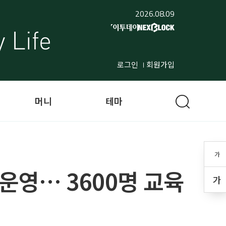
2026.08.09
로그인
회원가입
머니
테마
가
운영… 3600명 교육
가