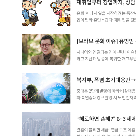
재취업부터 창업까지, 상
은퇴 후 다시 일을 시작하려는 중장
업이 달라 혼란스럽다. 재취업을 
여성새로일하기센터, 사회참여와 소
자신의 상황에 맞는 지원기관을 알고
준비부터 구직 수당까지 고용노동부
[브라보 문화 이슈] 유방암
업 지원 계획을 세
시니어와 연결되는 연예·문화 이슈를
겪고 지난해 방송에 복귀한 개그우먼
나 최근 개그맨 김영철의 유튜브 채
길을 끌었다. 투병 이후에도 자신의 
까. 오랜 방송 생활 뒤 전해진 투병
복지부, 폭염 초기대응반→
중대본 2단계 발령에 따라 비상대응기
화 폭염중대경보 발령 시 노인일자
초기대응반을 ‘폭염대응 비상대책본부
긴급회의를 열고 폭염대응 비상대책
책본부(중대본) 2단계(심각)가 발
“해로하면 손해?” 8·3 세
운영
결혼이 불리한 세금·연금 구조 이혼 