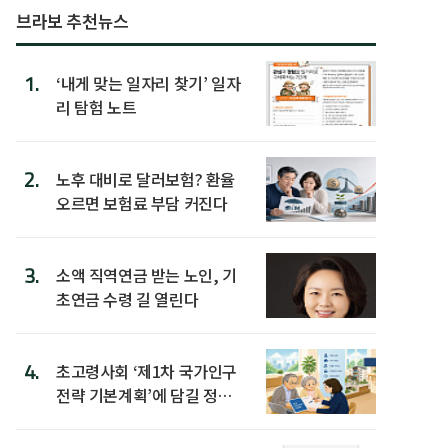
브라보 추천뉴스
1.
‘내게 맞는 일자리 찾기’ 일자
리 탐험 노트
2.
노후 대비로 달러보험? 환율
오르면 보험료 부담 커진다
3.
소액 직역연금 받는 노인, 기
초연금 수령 길 열린다
4.
초고령사회 ‘제1차 국가인구
전략 기본계획’에 담길 정책
은