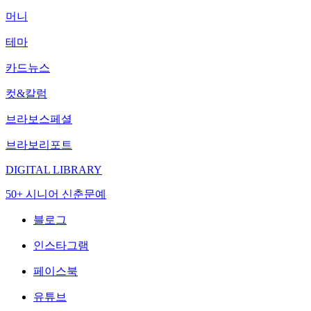
머니
테마
카드뉴스
컷&칼럼
브라보스페셜
브라보리포트
DIGITAL LIBRARY
50+ 시니어 신춘문예
블로그
인스타그램
페이스북
유튜브