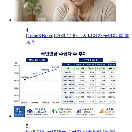
4.
[Trend&Bravo] 거절 못 하는 시니어가 끊어야 할 행
동 5
5.
65세 이상 국민연금 수급자 비중 80% ‘돌파’