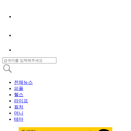
전체뉴스
피플
헬스
라이프
컬처
머니
테마