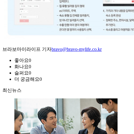
브라보마이라이프 기자
bravo@bravo-mylife.co.kr
좋아요
0
화나요
0
슬퍼요
0
더 궁금해요
0
최신뉴스