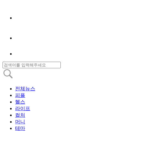
전체뉴스
피플
헬스
라이프
컬처
머니
테마