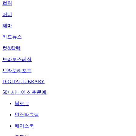
컬처
머니
테마
카드뉴스
컷&칼럼
브라보스페셜
브라보리포트
DIGITAL LIBRARY
50+ 시니어 신춘문예
블로그
인스타그램
페이스북