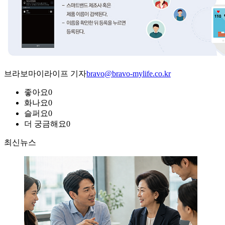
브라보마이라이프 기자
bravo@bravo-mylife.co.kr
좋아요
0
화나요
0
슬퍼요
0
더 궁금해요
0
최신뉴스