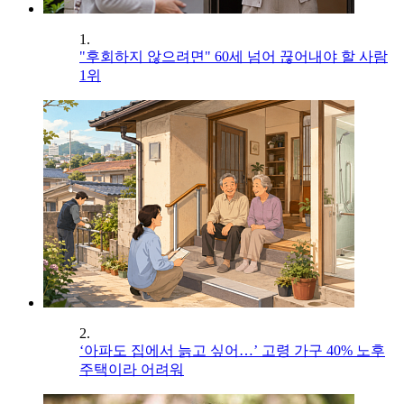
1.
"후회하지 않으려면" 60세 넘어 끊어내야 할 사람
1위
2.
‘아파도 집에서 늙고 싶어…’ 고령 가구 40% 노후
주택이라 어려워