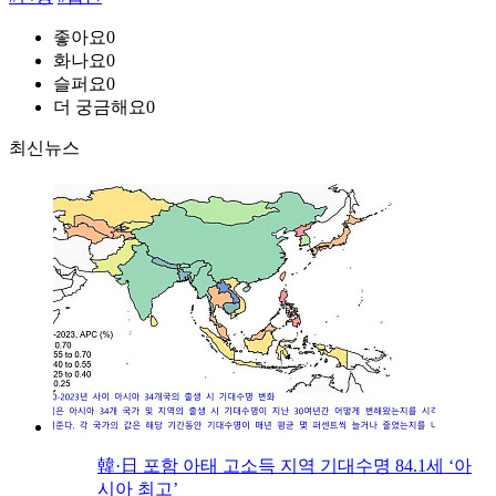
좋아요
0
화나요
0
슬퍼요
0
더 궁금해요
0
최신뉴스
韓·日 포함 아태 고소득 지역 기대수명 84.1세 ‘아
시아 최고’