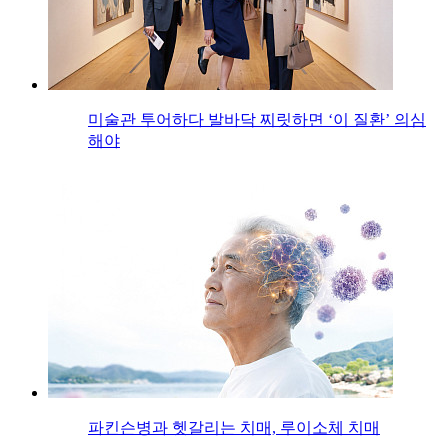
미술관 투어하다 발바닥 찌릿하면 ‘이 질환’ 의심
해야
파킨슨병과 헷갈리는 치매, 루이소체 치매