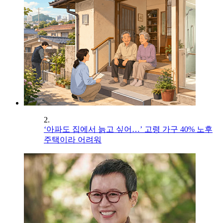
2.
‘아파도 집에서 늙고 싶어…’ 고령 가구 40% 노후
주택이라 어려워