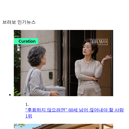
브라보 인기뉴스
1.
"후회하지 않으려면" 60세 넘어 끊어내야 할 사람
1위