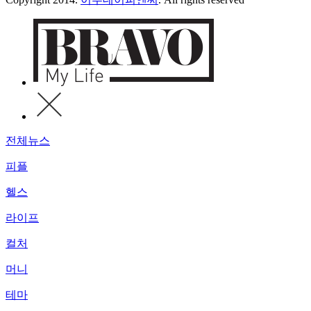
전체뉴스
피플
헬스
라이프
컬처
머니
테마