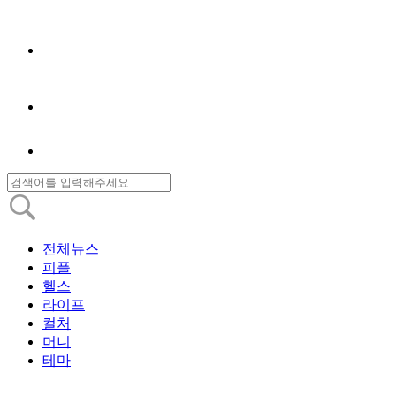
전체뉴스
피플
헬스
라이프
컬처
머니
테마