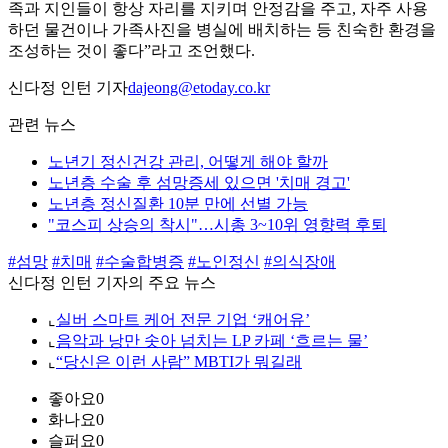
족과 지인들이 항상 자리를 지키며 안정감을 주고, 자주 사용
하던 물건이나 가족사진을 병실에 배치하는 등 친숙한 환경을
조성하는 것이 좋다”라고 조언했다.
신다정 인턴 기자
dajeong@etoday.co.kr
관련 뉴스
노년기 정신건강 관리, 어떻게 해야 할까
노년층 수술 후 섬망증세 있으면 '치매 경고'
노년층 정신질환 10분 만에 선별 가능
"코스피 상승의 착시"…시총 3~10위 영향력 후퇴
#섬망
#치매
#수술합병증
#노인정신
#의식장애
신다정 인턴 기자의 주요 뉴스
⌞
실버 스마트 케어 전문 기업 ‘캐어유’
⌞
음악과 낭만 솟아 넘치는 LP 카페 ‘흐르는 물’
⌞
“당신은 이런 사람” MBTI가 뭐길래
좋아요
0
화나요
0
슬퍼요
0