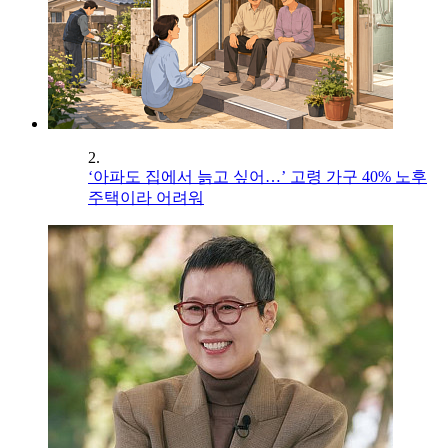
2.
‘아파도 집에서 늙고 싶어…’ 고령 가구 40% 노후
주택이라 어려워