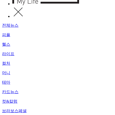
전체뉴스
피플
헬스
라이프
컬처
머니
테마
카드뉴스
컷&칼럼
브라보스페셜