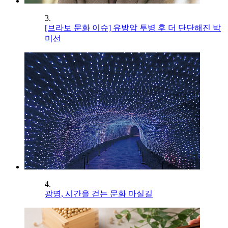
3.
[브라보 문화 이슈] 유방암 투병 후 더 단단해진 박
미선
4.
광명, 시간을 걷는 문화 마실길