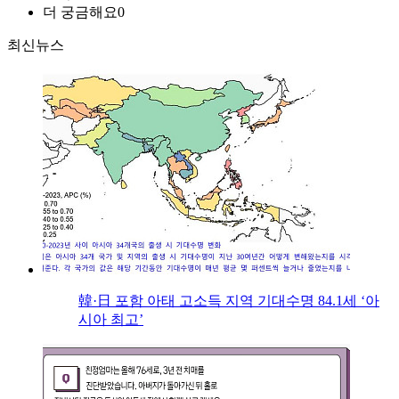
더 궁금해요
0
최신뉴스
韓·日 포함 아태 고소득 지역 기대수명 84.1세 ‘아
시아 최고’