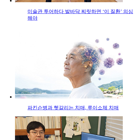
미술관 투어하다 발바닥 찌릿하면 ‘이 질환’ 의심
해야
파킨슨병과 헷갈리는 치매, 루이소체 치매