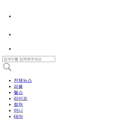
전체뉴스
피플
헬스
라이프
컬처
머니
테마