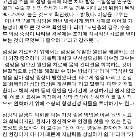
고관절 수술 후 섬망 증세에 따른 치매 발생 위험성을 연구한
결과, 수술 후 섬망 증세가 나타날 경우 치매 발생 위험이 무려
9배 가까이 높은 것으로 확인됐다고 밝혔다. 이상윤 교수는
"이번 연구결과 섬망은 한번 발생하게 되면 치매로 이어질 가
능성이 매우 큰 것으로 확인된다"라며 "노년층의 경우, 수술
후 의심 증상이 나타날 경우에는 조기에 적극적인 치료를 받아
보는 것이 무엇보다 중요하다"라고 강조했다.
섬망을 치료하기 위해서는 섬망을 유발한 원인을 해결하는 것
이 가장 중요하다. 가톨릭대학교 부천성모병원 이수정 교수는
“섬망을 일으킨 원인을 치료해 몸의 컨디션을 회복하는 것이
본질적으로 섬망을 해결할 수 있는 방법이다”라며 “극심한 열
병을 앓아 섬망 증상이 발현됐다면, 빠르게 열을 내리고 건강
을 회복하면 섬망 증상은 개선된다”라고 말했다. 다만 기저질
환이나 체력 저하 등의 원인을 단기간에 교정하기란 쉽지 않은
데, 이를 치료하는 과정에서 섬망 증상이 심하면 이를 일시적
으로 완화하기 위해 소량의 항정신성 약물을 투여하기도 한다.
섬망의 발생과 악화를 막는 가장 좋은 방법은 빠른 원인 치료
와 회복이지만, 환자가 정신적으로 안정을 찾을 수 있는 환경
조성도 중요하다. 이 교수는 “집이 아닌 병실은 환자에게 익숙
한 환경이기 아니기 때문에 지남력을 상실하기 쉽다”라며 “가