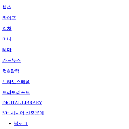
헬스
라이프
컬처
머니
테마
카드뉴스
컷&칼럼
브라보스페셜
브라보리포트
DIGITAL LIBRARY
50+ 시니어 신춘문예
블로그