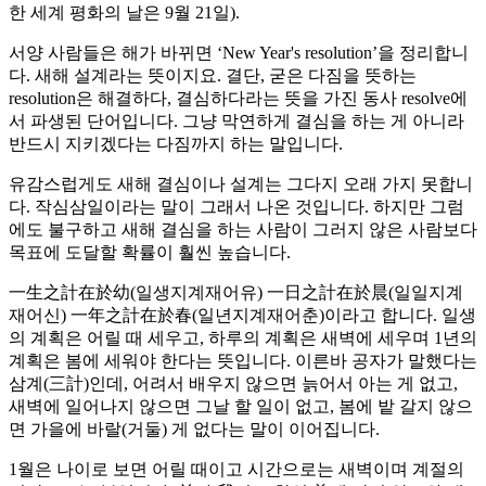
한 세계 평화의 날은 9월 21일).
서양 사람들은 해가 바뀌면 ‘New Year's resolution’을 정리합니
다. 새해 설계라는 뜻이지요. 결단, 굳은 다짐을 뜻하는
resolution은 해결하다, 결심하다라는 뜻을 가진 동사 resolve에
서 파생된 단어입니다. 그냥 막연하게 결심을 하는 게 아니라
반드시 지키겠다는 다짐까지 하는 말입니다.
유감스럽게도 새해 결심이나 설계는 그다지 오래 가지 못합니
다. 작심삼일이라는 말이 그래서 나온 것입니다. 하지만 그럼
에도 불구하고 새해 결심을 하는 사람이 그러지 않은 사람보다
목표에 도달할 확률이 훨씬 높습니다.
一生之計在於幼(일생지계재어유) 一日之計在於晨(일일지계
재어신) 一年之計在於春(일년지계재어춘)이라고 합니다. 일생
의 계획은 어릴 때 세우고, 하루의 계획은 새벽에 세우며 1년의
계획은 봄에 세워야 한다는 뜻입니다. 이른바 공자가 말했다는
삼계(三計)인데, 어려서 배우지 않으면 늙어서 아는 게 없고,
새벽에 일어나지 않으면 그날 할 일이 없고, 봄에 밭 갈지 않으
면 가을에 바랄(거둘) 게 없다는 말이 이어집니다.
1월은 나이로 보면 어릴 때이고 시간으로는 새벽이며 계절의