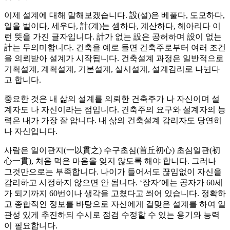
이제 설계에 대해 말해보겠습니다. 設(설)은 베풀다, 도모하다,
일을 벌이다, 세우다, 計(계)는 셈하다, 계산하다, 헤아리다 이
런 뜻을 가진 글자입니다. 計가 없는 設은 공허하며 設이 없는
計는 무의미합니다. 건축을 예로 들면 건축주로부터 여러 조건
을 의뢰받아 설계가 시작됩니다. 건축설계 과정은 일반적으로
기획설계, 계획설계, 기본설계, 실시설계, 설계감리로 나뉜다
고 합니다.
중요한 것은 내 삶의 설계를 의뢰한 건축주가 나 자신이며 설
계자도 나 자신이라는 점입니다. 건축주의 요구와 설계자의 능
력은 내가 가장 잘 압니다. 내 삶의 건축설계 감리자도 당연히
나 자신입니다.
사람은 일이관지(一以貫之) 수구초심(首丘初心) 초심일관(初
心一貫), 처음 먹은 마음을 잊지 않도록 해야 합니다. 그러나
그것만으로는 부족합니다. 나이가 들어서도 끊임없이 자신을
감리하고 시정하지 않으면 안 됩니다. ‘장자’에는 공자가 60세
가 되기까지 60번이나 생각을 고쳤다고 씌어 있습니다. 정확하
고 종합적인 정보를 바탕으로 자신에게 걸맞은 설계를 하여 일
관성 있게 추진하되 수시로 점검 수정할 수 있는 용기와 능력
이 필요합니다.