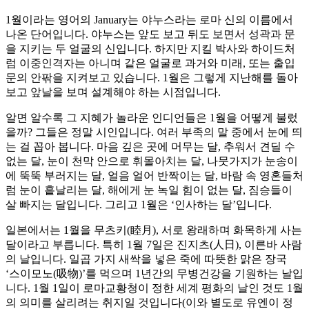
1월이라는 영어의 January는 야누스라는 로마 신의 이름에서
나온 단어입니다. 야누스는 앞도 보고 뒤도 보면서 성곽과 문
을 지키는 두 얼굴의 신입니다. 하지만 지킬 박사와 하이드처
럼 이중인격자는 아니며 같은 얼굴로 과거와 미래, 또는 출입
문의 안팎을 지켜보고 있습니다. 1월은 그렇게 지난해를 돌아
보고 앞날을 보며 설계해야 하는 시점입니다.
알면 알수록 그 지혜가 놀라운 인디언들은 1월을 어떻게 불렀
을까? 그들은 정말 시인입니다. 여러 부족의 말 중에서 눈에 띄
는 걸 꼽아 봅니다. 마음 깊은 곳에 머무는 달, 추워서 견딜 수
없는 달, 눈이 천막 안으로 휘몰아치는 달, 나뭇가지가 눈송이
에 뚝뚝 부러지는 달, 얼음 얼어 반짝이는 달, 바람 속 영혼들처
럼 눈이 흩날리는 달, 해에게 눈 녹일 힘이 없는 달, 짐승들이
살 빠지는 달입니다. 그리고 1월은 ‘인사하는 달’입니다.
일본에서는 1월을 무츠키(睦月), 서로 왕래하며 화목하게 사는
달이라고 부릅니다. 특히 1월 7일은 진지츠(人日), 이른바 사람
의 날입니다. 일곱 가지 새싹을 넣은 죽에 따뜻한 맑은 장국
‘스이모노(吸物)’를 먹으며 1년간의 무병건강을 기원하는 날입
니다. 1월 1일이 로마교황청이 정한 세계 평화의 날인 것도 1월
의 의미를 살리려는 취지일 것입니다(이와 별도로 유엔이 정