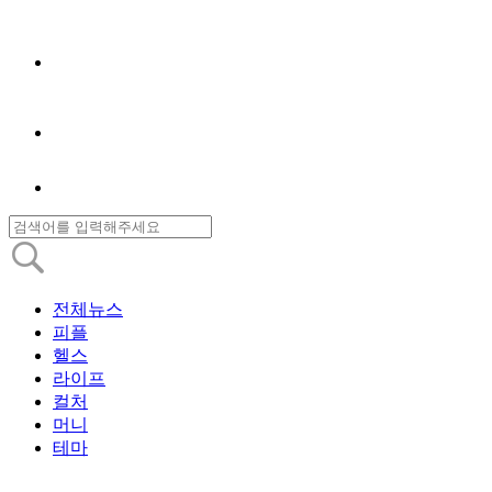
전체뉴스
피플
헬스
라이프
컬처
머니
테마