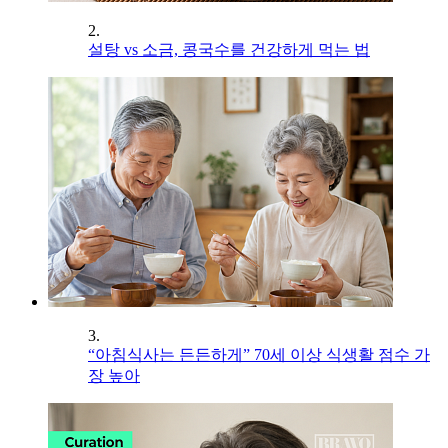
2.
설탕 vs 소금, 콩국수를 건강하게 먹는 법
3.
“아침식사는 든든하게” 70세 이상 식생활 점수 가
장 높아