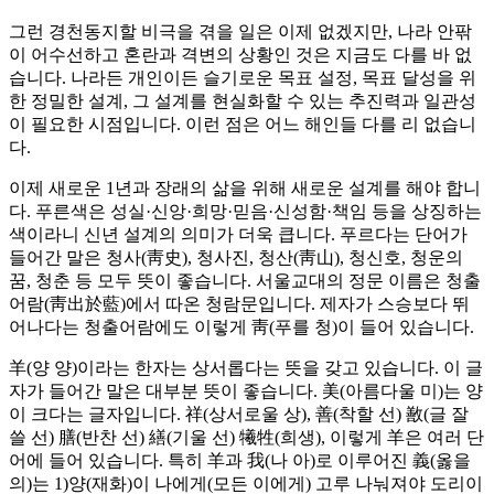
그런 경천동지할 비극을 겪을 일은 이제 없겠지만, 나라 안팎
이 어수선하고 혼란과 격변의 상황인 것은 지금도 다를 바 없
습니다. 나라든 개인이든 슬기로운 목표 설정, 목표 달성을 위
한 정밀한 설계, 그 설계를 현실화할 수 있는 추진력과 일관성
이 필요한 시점입니다. 이런 점은 어느 해인들 다를 리 없습니
다.
이제 새로운 1년과 장래의 삶을 위해 새로운 설계를 해야 합니
다. 푸른색은 성실·신앙·희망·믿음·신성함·책임 등을 상징하는
색이라니 신년 설계의 의미가 더욱 큽니다. 푸르다는 단어가
들어간 말은 청사(靑史), 청사진, 청산(靑山), 청신호, 청운의
꿈, 청춘 등 모두 뜻이 좋습니다. 서울교대의 정문 이름은 청출
어람(靑出於藍)에서 따온 청람문입니다. 제자가 스승보다 뛰
어나다는 청출어람에도 이렇게 靑(푸를 청)이 들어 있습니다.
羊(양 양)이라는 한자는 상서롭다는 뜻을 갖고 있습니다. 이 글
자가 들어간 말은 대부분 뜻이 좋습니다. 美(아름다울 미)는 양
이 크다는 글자입니다. 祥(상서로울 상), 善(착할 선) 敾(글 잘
쓸 선) 膳(반찬 선) 繕(기울 선) 犧牲(희생), 이렇게 羊은 여러 단
어에 들어 있습니다. 특히 羊과 我(나 아)로 이루어진 義(옳을
의)는 1)양(재화)이 나에게(모든 이에게) 고루 나눠져야 도리이