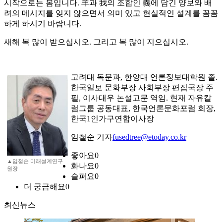
시작으로는 봄입니다. 羊과 我의 조합인 義에 담긴 양보와 배
려의 메시지를 잊지 않으면서 의미 있고 현실적인 설계를 꼼꼼
하게 하시기 바랍니다.
새해 복 많이 받으십시오. 그리고 복 많이 지으십시오.
고려대 독문과, 한양대 언론정보대학원 졸.
한국일보 문화부장 사회부장 편집국장 주
필, 이사대우 논설고문 역임. 현재 자유칼
럼그룹 공동대표, 한국언론문화포럼 회장,
한국1인가구연합이사장
임철순 기자
fusedtree@etoday.co.kr
좋아요
0
▲임철순 미래설계연구
화나요
0
원장
슬퍼요
0
더 궁금해요
0
최신뉴스