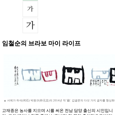
임철순의 브라보 마이 라이프
▲ 서예가 하석(何石) 박원규(朴元圭)의 2014년 작 '齒'. 갑골문의 다섯 가지 글자를 형상화
고재종은 농사를 지으며 시를 써온 전남 담양 출신의 시인입니