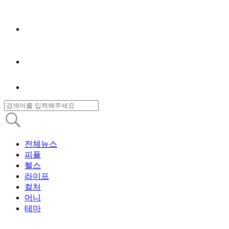
전체뉴스
피플
헬스
라이프
컬처
머니
테마