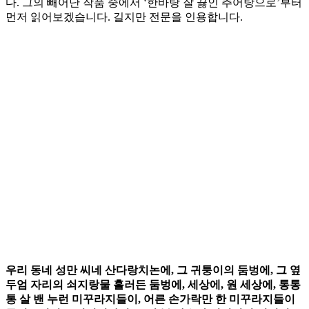
다. 그의 빼어난 작품 중에서 ‘한바탕 잘 끓인 추어탕으로’부터
먼저 읽어보겠습니다. 길지만 전문을 인용합니다.
우리 동네 성만 씨네 산다랑치논에, 그 귀퉁이의 둠벙에, 그 옆
두엄 자리의 쇠지랑물 흘러든 둠벙에, 세상에, 원 세상에, 통통
통 살 밴 누런 미꾸라지들이, 어른 손가락만 한 미꾸라지들이