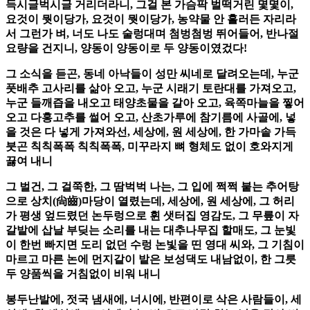
득시글벅시글 거리더라니, 그걸 본 가슴팍 벌떡거린 몇몇이,
요것이 뭣이당가, 요것이 뭣이당가, 농약물 안 흘러든 자리라
서 그런가 벼, 너도 나도 술렁대며 첨벙첨벙 뛰어들어, 반나절
요량을 건지니, 양동이 양동이로 두 양동이였겄다!
그 소식을 듣곤, 동네 아낙들이 성만 씨네로 달려오는데, 누군
풋배추 고사리를 삶아 오고, 누군 시래기 토란대를 가져오고,
누군 들깨즙을 내오고 태양초물을 갈아 오고, 육쪽마늘을 찧어
오고 다홍고추를 썰어 오고, 산초가루에 참기름에 사골에, 넣
을 것은 다 넣게 가져와선, 세상에, 원 세상에, 한 가마솥 가득
붓곤 칙칙폭폭 칙칙폭폭, 미꾸라지 뼈 형체도 없이 호와지게
끓여 내니
그 벌건, 그 걸쭉한, 그 땀벅벅 나는, 그 입에 쩍쩍 붙는 추어탕
으로 상치(尙齒)마당이 열렸는데, 세상에, 원 세상에, 그 허리
가 평생 엎드렸던 논두렁으로 휜 샛터집 영감도, 그 무릎이 자
갈밭에 삽날 부딪는 소리를 내는 대추나무집 할매도, 그 눈빛
이 한번 빠지면 도리 없던 수렁 논빛을 띤 영대 씨와, 그 기침이
마르고 마른 논에 먼지같이 밭은 보성댁도 내남없이, 한 그릇
두 양품씩을 거침없이 비워 내니
봉두난발에, 젓국 냄새에, 너시에, 반편이로 삭은 사람들이, 세