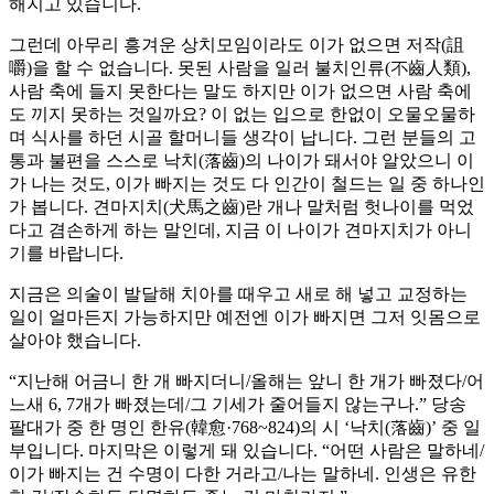
해지고 있습니다.
그런데 아무리 흥겨운 상치모임이라도 이가 없으면 저작(詛
嚼)을 할 수 없습니다. 못된 사람을 일러 불치인류(不齒人類),
사람 축에 들지 못한다는 말도 하지만 이가 없으면 사람 축에
도 끼지 못하는 것일까요? 이 없는 입으로 한없이 오물오물하
며 식사를 하던 시골 할머니들 생각이 납니다. 그런 분들의 고
통과 불편을 스스로 낙치(落齒)의 나이가 돼서야 알았으니 이
가 나는 것도, 이가 빠지는 것도 다 인간이 철드는 일 중 하나인
가 봅니다. 견마지치(犬馬之齒)란 개나 말처럼 헛나이를 먹었
다고 겸손하게 하는 말인데, 지금 이 나이가 견마지치가 아니
기를 바랍니다.
지금은 의술이 발달해 치아를 때우고 새로 해 넣고 교정하는
일이 얼마든지 가능하지만 예전엔 이가 빠지면 그저 잇몸으로
살아야 했습니다.
“지난해 어금니 한 개 빠지더니/올해는 앞니 한 개가 빠졌다/어
느새 6, 7개가 빠졌는데/그 기세가 줄어들지 않는구나.” 당송
팔대가 중 한 명인 한유(韓愈·768~824)의 시 ‘낙치(落齒)’ 중 일
부입니다. 마지막은 이렇게 돼 있습니다. “어떤 사람은 말하네/
이가 빠지는 건 수명이 다한 거라고/나는 말하네. 인생은 유한