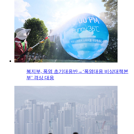
복지부, 폭염 초기대응반→‘폭염대응 비상대책본
부’ 격상 대응