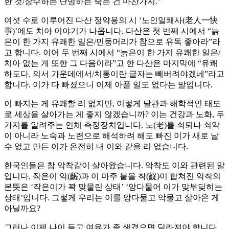
한 것/장수하든 단명하든 죽는 건 마찬가지.”
여섯 수로 이루어진 다산 정약용의 시 ‘노인일쾌사(老人一快
事)’에도 치아 이야기가 나옵니다. 다산은 첫 번째 시에서 “늙
은이 한 가지 유쾌한 일은/민둥머리가 참으로 유독 좋아라”라
고 합니다. 이어 두 번째 시에서 “늙은이 한 가지 유쾌한 일은/
치아 없는 게 또한 그 다음이라”고 한 다산은 마지막에 “유쾌
하도다. 의서 가운데에서/치통이란 글자는 빼버려야겠네”라고
합니다. 이가 다 빠졌으니 이제 아플 일도 없다는 말입니다.
이 빠지는 게 유쾌할 리 없지만, 이렇게 달관과 해학적인 태도
로 세상을 살아가는 게 좋지 않겠습니까? 이는 건강과 노화, 두
가지를 알려주는 인체 측정장치입니다. 노(老)를 쇠퇴나 쇠약
이 아니라 노숙과 노련으로 해석하려 해도 빠진 이가 새로 날
수 없고 만든 이가 온전히 내 이와 같을 리 없습니다.
한국인들은 참 악착같이 살아왔습니다. 악착도 이와 관련된 말
입니다. 작은이 악(齷)과 이 마주 붙을 착(齪)이 합쳐진 악착의
본뜻은 ‘작은이가 꽉 맞물린 상태’ ‘앙다물어 이가 맞부딪히는
상태’입니다. 그렇게 우리는 이를 앙다물고 악물고 살아온 게
아닐까요?
그러나 이제 나이 들고 여유가 좀 생겼으면 달라져야 합니다.