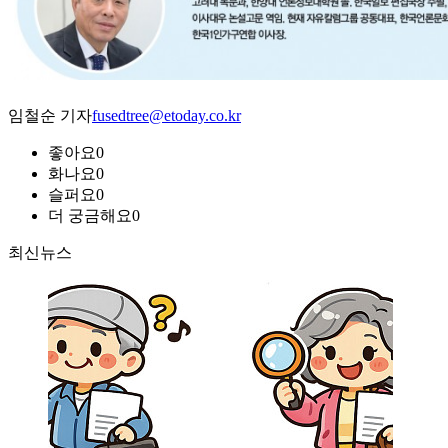
임철순 기자
fusedtree@etoday.co.kr
좋아요
0
화나요
0
슬퍼요
0
더 궁금해요
0
최신뉴스