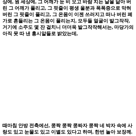
상에, 원 세상에, 그 어깨가 눈 비 오고 바람 치는 날을 닮아 버
린 그 어깨가 풀리고, 그 핏줄이 평생 울분과 폭폭증으로 막혀
버린 그 핏줄이 풀리고, 그 온몸이 이젠 쓰러지고 떠나 버린 폐
가로 흔들리는 그 온몸이 풀리는지, 모두들 얼굴이 발그작작,
거기에 소주도 몇 잔 걸치니 더더욱 발그작작해서는, 마당가의
아직 못 따 낸 홍시알들로 밝았는데,
때마침 안방 전축에선, 쿵짝 쿵짝 쿵짜자 쿵짝 네 박자 속에 사
랑도 있고 눈물도 있고 이별도 있다고 하며, 한번 놀아 보장께.