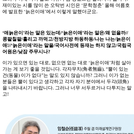
재미있는 시를 많이 쓴 오탁번 시인은 ‘문학청춘’ 올해 여름호
에 발표한 ‘늙은이애’에서 이렇게 말했더군요.
‘애늙은이’라는 말은 있는데/‘늙은이애’라는 말은/왜 없을까//
콩팔칠팔/흘리고 까먹고/천방지방 하동하동/나는 나는/늙은이
애!//‘늙은이애’라는 말을/국어사전에 등재는 하지 않고/국립국
어원은/낮잠 주무시나?
이가 있으면 있는 대로, 없으면 없는 대로 ‘늙은이애’처럼 살아
가는 게 보기 좋을 것입니다. 각자무치(角者無齒), “뿔이 있는
건(동물) 이가 없다”는 말도 있지 않습니까? 그러니 이가 없는
분들은 뿔이 있다고 생각하고 각자 자기 분야에서 두각(頭角)
을 나타내시기 바랍니다. 그러나 너무 서두르거나 다투지는 말
고!