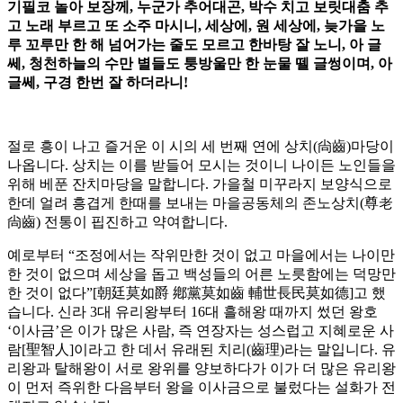
기필코 놀아 보장께, 누군가 추어대곤, 박수 치고 보릿대춤 추
고 노래 부르고 또 소주 마시니, 세상에, 원 세상에, 늦가을 노
루 꼬루만 한 해 넘어가는 줄도 모르고 한바탕 잘 노니, 아 글
쎄, 청천하늘의 수만 별들도 퉁방울만 한 눈물 뗄 글썽이며, 아
글쎄, 구경 한번 잘 하더라니!
절로 흥이 나고 즐거운 이 시의 세 번째 연에 상치(尙齒)마당이
나옵니다. 상치는 이를 받들어 모시는 것이니 나이든 노인들을
위해 베푼 잔치마당을 말합니다. 가을철 미꾸라지 보양식으로
한데 얼려 흥겹게 한때를 보내는 마을공동체의 존노상치(尊老
尙齒) 전통이 핍진하고 약여합니다.
예로부터 “조정에서는 작위만한 것이 없고 마을에서는 나이만
한 것이 없으며 세상을 돕고 백성들의 어른 노릇함에는 덕망만
한 것이 없다”[朝廷莫如爵 鄕黨莫如齒 輔世長民莫如德]고 했
습니다. 신라 3대 유리왕부터 16대 흘해왕 때까지 썼던 왕호
‘이사금’은 이가 많은 사람, 즉 연장자는 성스럽고 지혜로운 사
람[聖智人]이라고 한 데서 유래된 치리(齒理)라는 말입니다. 유
리왕과 탈해왕이 서로 왕위를 양보하다가 이가 더 많은 유리왕
이 먼저 즉위한 다음부터 왕을 이사금으로 불렀다는 설화가 전