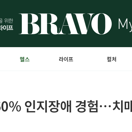
헬스
라이프
컬처
60% 인지장애 경험…치