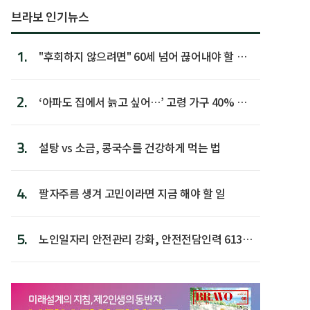
브라보 인기뉴스
1.
"후회하지 않으려면" 60세 넘어 끊어내야 할 사
람 1위
2.
‘아파도 집에서 늙고 싶어…’ 고령 가구 40% 노
후 주택이라 어...
3.
설탕 vs 소금, 콩국수를 건강하게 먹는 법
4.
팔자주름 생겨 고민이라면 지금 해야 할 일
5.
노인일자리 안전관리 강화, 안전전담인력 613명
첫 배치