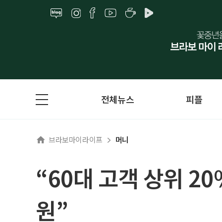
전체뉴스
피플
브라보마이라이프
머니
“60대 고객 상위 20
원”