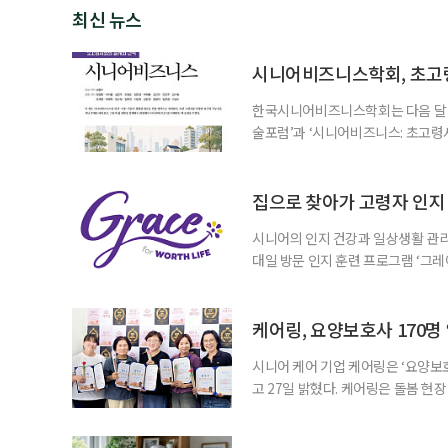
최신 뉴스
시니어비즈니스학회, 초고
한국시니어비즈니스학회는 다음 달 12
술포럼’과 ‘시니어비즈니스: 초고령
사회가 가져올 사회·경제적 변화에 
협력 기반을 넓히기 위해 마련됐다.
계하다’를 주제로 기조강연을 한다. 
집으로 찾아가 고령자 인지·
시니어의 인지 건강과 일상생활 관리
대일 방문 인지 훈련 프로그램 ‘그레
1~2회 이용자의 집을 방문해 인지
해 고령자의 외로움을 덜고, 식사와 
사용하는 자체 개발 워크북이 활용된다
케어링, 요양보호사 170명
시니어 케어 기업 케어링은 ‘요양보호
고 27일 밝혔다. 케어링은 돌봄 
기 위해 매년 명예 요양보호사를 선
동안 돌본 사례 등을 기준으로 각 