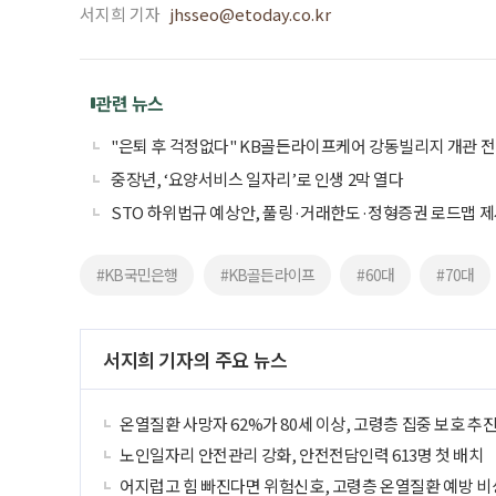
서지희 기자
jhsseo@etoday.co.kr
관련 뉴스
"은퇴 후 걱정없다" KB골든라이프케어 강동빌리지 개관 전
중장년, ‘요양서비스 일자리’로 인생 2막 열다
STO 하위법규 예상안, 풀링·거래한도·정형증권 로드맵 
#KB국민은행
#KB골든라이프
#60대
#70대
서지희 기자의 주요 뉴스
온열질환 사망자 62%가 80세 이상, 고령층 집중 보호 추
노인일자리 안전관리 강화, 안전전담인력 613명 첫 배치
어지럽고 힘 빠진다면 위험신호, 고령층 온열질환 예방 비