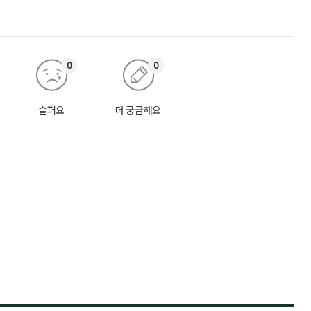
0
0
슬퍼요
더 궁금해요