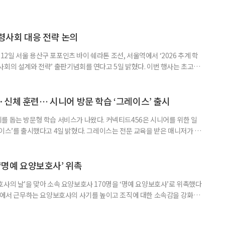
령사회 대응 전략 논의
일 서울 용산구 포포인츠 바이 쉐라톤 조선, 서울역에서 ‘2026 추계 학
사회의 설계와 전략’ 출판기념회를 연다고 5일 밝혔다. 이번 행사는 초고령
대응하기 위한 정책과 산업 전략을 논의하고, 학계와 산업계, 정책 현장의
 학술포럼에서는 김형수 호서대 교수가 ‘시니어비즈니스, 초고령사회를 설
이어 공동저자들이 돌봄과 금융, 헬스케어, 여가, 식품, 디지털 기술 등
신체 훈련… 시니어 방문 학습 ‘그레이스’ 출시
를 돕는 방문형 학습 서비스가 나왔다. 커넥티드456은 시니어를 위한 일
이스’를 출시했다고 4일 밝혔다. 그레이스는 전문 교육을 받은 매니저가 주
 훈련과 신체 활동을 진행하는 서비스다. 정기적인 대화와 정서적 교류를 통
약 복용 여부 등 일상생활 상태도 함께 살핀다. 인지 훈련에는 종이와 펜을
. 문제는 기억력과 주의집중력, 언어능력, 시공간 능력, 계산 능
 ‘명예 요양보호사’ 위촉
사의 날’을 맞아 소속 요양보호사 170명을 ‘명예 요양보호사’로 위촉했다
현장에서 근무하는 요양보호사의 사기를 높이고 조직에 대한 소속감을 강화하
정하고 있다. 돌봄 난도가 높은 어르신을 담당하거나 한 명의 어르신을 오랫
지역본부장의 추천을 받아 선정한다. 올해는 광주와 부산을 비롯한 전국 직영