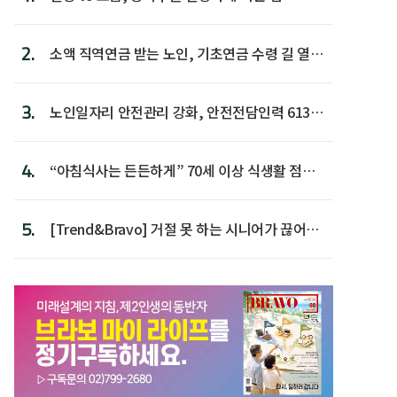
2.
소액 직역연금 받는 노인, 기초연금 수령 길 열린
다
3.
노인일자리 안전관리 강화, 안전전담인력 613명
첫 배치
4.
“아침식사는 든든하게” 70세 이상 식생활 점수
가장 높아
5.
[Trend&Bravo] 거절 못 하는 시니어가 끊어야
할 행동 5