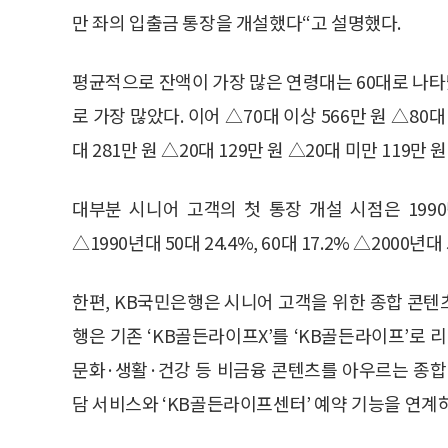
만 좌의 입출금 통장을 개설했다“고 설명했다.
평균적으로 잔액이 가장 많은 연령대는 60대로 나타났
로 가장 많았다. 이어 △70대 이상 566만 원 △80대 
대 281만 원 △20대 129만 원 △20대 미만 119만
대부분 시니어 고객의 첫 통장 개설 시점은 199
△1990년대 50대 24.4%, 60대 17.2% △2000년대
한편, KB국민은행은 시니어 고객을 위한 종합 콘텐
행은 기존 ‘KB골든라이프X’를 ‘KB골든라이프’로
문화·생활·건강 등 비금융 콘텐츠를 아우르는 종합
담 서비스와 ‘KB골든라이프센터’ 예약 기능을 연계