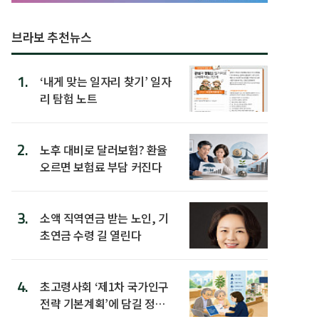
브라보 추천뉴스
1.
‘내게 맞는 일자리 찾기’ 일자
리 탐험 노트
2.
노후 대비로 달러보험? 환율
오르면 보험료 부담 커진다
3.
소액 직역연금 받는 노인, 기
초연금 수령 길 열린다
4.
초고령사회 ‘제1차 국가인구
전략 기본계획’에 담길 정책