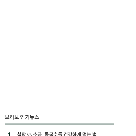
브라보 인기뉴스
1.
설탕 vs 소금, 콩국수를 건강하게 먹는 법