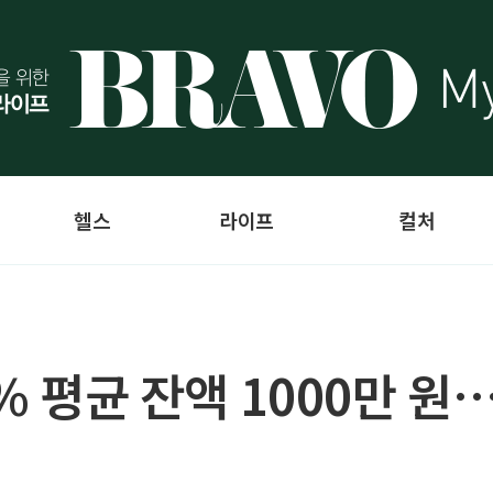
헬스
라이프
컬처
% 평균 잔액 1000만 원