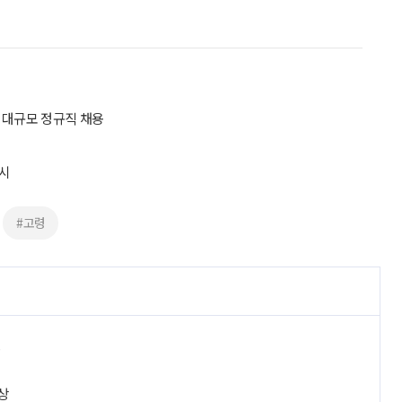
 대규모 정규직 채용
제시
#고령
진
상