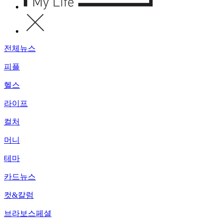
전체뉴스
피플
헬스
라이프
컬처
머니
테마
카드뉴스
컷&칼럼
브라보스페셜