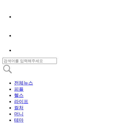
전체뉴스
피플
헬스
라이프
컬처
머니
테마