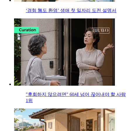
‘경험 無도 환영’ 생애 첫 일자리 도전 설명서
"후회하지 않으려면" 60세 넘어 끊어내야 할 사람
1위