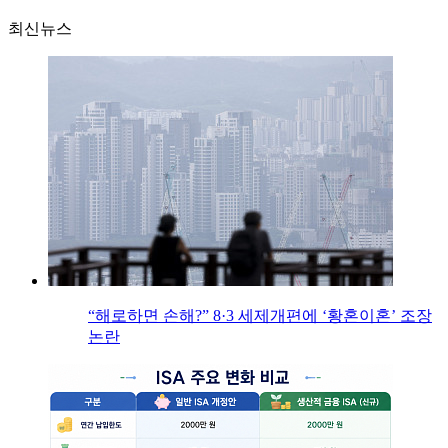
최신뉴스
“해로하면 손해?” 8·3 세제개편에 ‘황혼이혼’ 조장
논란