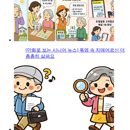
[만화로 보는 시니어 뉴스] 폭염 속 치매어르신 더
촘촘히 살펴요