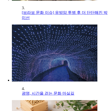
3.
[브라보 문화 이슈] 유방암 투병 후 더 단단해진 박
미선
4.
광명, 시간을 걷는 문화 마실길