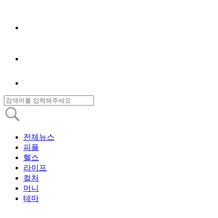
전체뉴스
피플
헬스
라이프
컬처
머니
테마