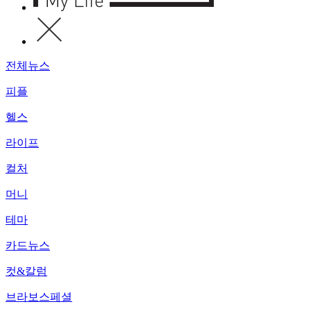
전체뉴스
피플
헬스
라이프
컬처
머니
테마
카드뉴스
컷&칼럼
브라보스페셜