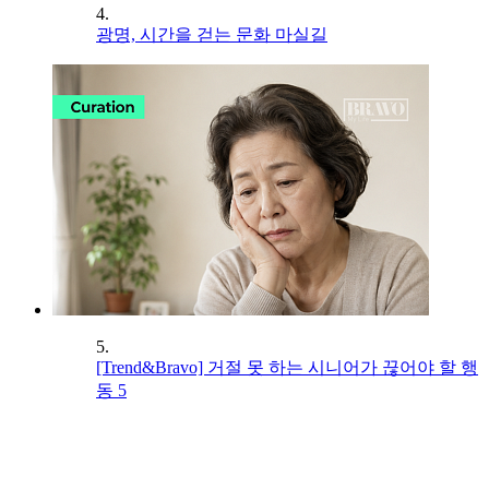
4.
광명, 시간을 걷는 문화 마실길
5.
[Trend&Bravo] 거절 못 하는 시니어가 끊어야 할 행
동 5