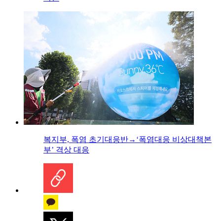
복지부, 폭염 초기대응반→‘폭염대응 비상대책본
부’ 격상 대응