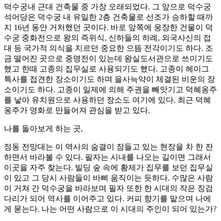
덕수궁내 근대 건축물 중 가장 오래되었다. 그 앞으로 덕수궁
석어당은 덕수궁 내 유일한 2층 건축물로 선조가 승하할 때까
지 16년 동안 거처했던 곳이다. 바로 앞쪽에 웅장한 건물이 덕
수궁 중화전으로 왕의 즉위식, 신하들의 하례, 외국사신의 접
대 등 국가적 의식을 치르던 중요한 으뜸 전각이기도 하다. 조
금 떨어진 곳으로 중명전이 있는데 왕실도서관으로 쓰이기도
했고 한때 고종의 집무실로 사용되기도 했다. 고종이 헤이그
특사를 접견한 장소이기도 하며 을사늑약이 체결된 비운의 장
소이기도 하다. 고종이 일제에 의해 주권을 빼앗기고 덕혜옹주
를 낳아 유치원으로 사용하던 장소도 여기에 있다. 최근 덕혜
옹주가 영화로 만들어져 관심을 받고 있다.
나를 돌아보게 하는 곳,
정동 전망대는 이 역사의 숨결이 잠들고 있는 현장을 차 한 잔
하면서 바라볼 수 있다. 필자는 시내를 나오는 길이면 그래서
이곳을 자주 찾는다. 빌딩 숲 속에 황제가 집무를 보던 집무실
이 있고 그 당시 사람들이 바삐 움직이는 듯하다. 수많은 사람
이 거쳐 간 덕수궁을 바라보며 필자 또한 한 시대의 작은 징검
다리가 되어 역사를 이어주고 있다. 커피 향기를 맡으며 나에
게 묻는다. 나는 어떤 사람으로 이 시대의 주인이 되어 있는가?