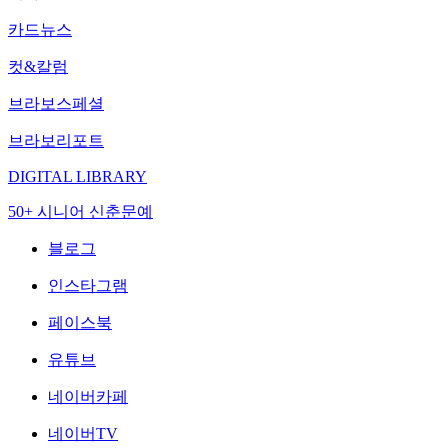
카드뉴스
컷&칼럼
브라보스페셜
브라보리포트
DIGITAL LIBRARY
50+ 시니어 신춘문예
블로그
인스타그램
페이스북
유튜브
네이버카페
네이버TV