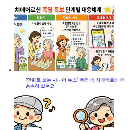
[만화로 보는 시니어 뉴스] 폭염 속 치매어르신 더
촘촘히 살펴요