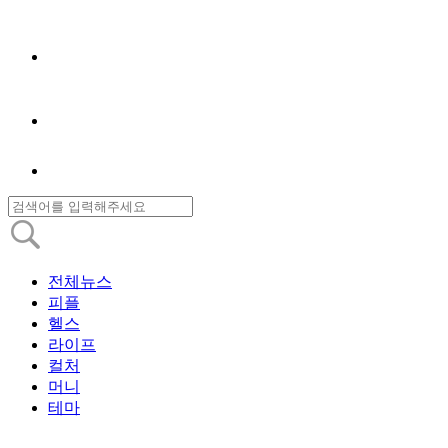
전체뉴스
피플
헬스
라이프
컬처
머니
테마