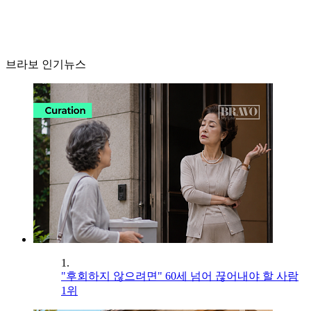
브라보 인기뉴스
1.
"후회하지 않으려면" 60세 넘어 끊어내야 할 사람
1위