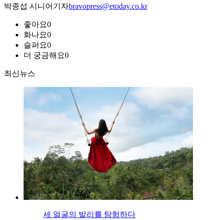
박종섭 시니어기자
bravopress@etoday.co.kr
좋아요
0
화나요
0
슬퍼요
0
더 궁금해요
0
최신뉴스
세 얼굴의 발리를 탐험하다