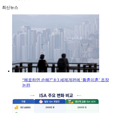
최신뉴스
“해로하면 손해?” 8·3 세제개편에 ‘황혼이혼’ 조장
논란