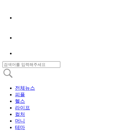
전체뉴스
피플
헬스
라이프
컬처
머니
테마