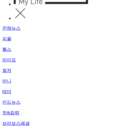
전체뉴스
피플
헬스
라이프
컬처
머니
테마
카드뉴스
컷&칼럼
브라보스페셜