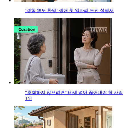
‘경험 無도 환영’ 생애 첫 일자리 도전 설명서
"후회하지 않으려면" 60세 넘어 끊어내야 할 사람
1위