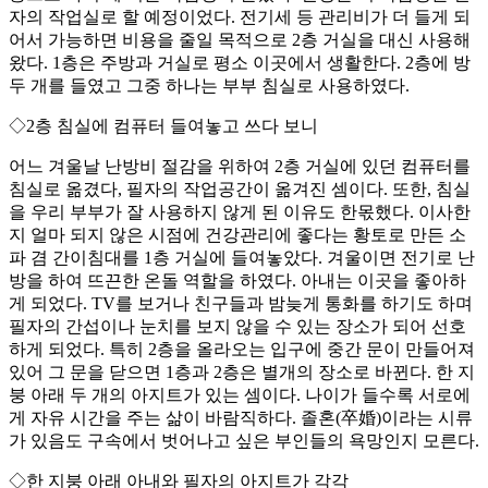
자의 작업실로 할 예정이었다. 전기세 등 관리비가 더 들게 되
어서 가능하면 비용을 줄일 목적으로 2층 거실을 대신 사용해
왔다. 1층은 주방과 거실로 평소 이곳에서 생활한다. 2층에 방
두 개를 들였고 그중 하나는 부부 침실로 사용하였다.
◇2층 침실에 컴퓨터 들여놓고 쓰다 보니
어느 겨울날 난방비 절감을 위하여 2층 거실에 있던 컴퓨터를
침실로 옮겼다, 필자의 작업공간이 옮겨진 셈이다. 또한, 침실
을 우리 부부가 잘 사용하지 않게 된 이유도 한몫했다. 이사한
지 얼마 되지 않은 시점에 건강관리에 좋다는 황토로 만든 소
파 겸 간이침대를 1층 거실에 들여놓았다. 겨울이면 전기로 난
방을 하여 뜨끈한 온돌 역할을 하였다. 아내는 이곳을 좋아하
게 되었다. TV를 보거나 친구들과 밤늦게 통화를 하기도 하며
필자의 간섭이나 눈치를 보지 않을 수 있는 장소가 되어 선호
하게 되었다. 특히 2층을 올라오는 입구에 중간 문이 만들어져
있어 그 문을 닫으면 1층과 2층은 별개의 장소로 바뀐다. 한 지
붕 아래 두 개의 아지트가 있는 셈이다. 나이가 들수록 서로에
게 자유 시간을 주는 삶이 바람직하다. 졸혼(卒婚)이라는 시류
가 있음도 구속에서 벗어나고 싶은 부인들의 욕망인지 모른다.
◇한 지붕 아래 아내와 필자의 아지트가 각각