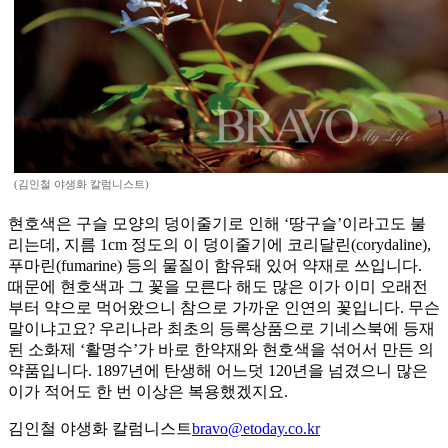
(김인철 야생화 칼럼니스트)
현호색은 구슬 모양의 덩이줄기로 인해 ‘땅구슬’이라고도 불
리는데, 지름 1cm 정도의 이 덩이줄기에 코리달린(corydaline),
푸마린(fumarine) 등의 물질이 함유돼 있어 약재로 쓰입니다.
때문에 현호색과 그 꽃을 모른다 해도 많은 이가 이미 오래전
부터 약으로 먹어왔으니 참으로 가까운 인연의 꽃입니다. 무슨
말이냐고요? 우리나라 최초의 등록상품으로 기네스북에 등재
된 소화제 ‘활명수’가 바로 한약재와 현호색을 섞어서 만든 의
약품입니다. 1897년에 탄생해 어느덧 120년을 넘겼으니 많은
이가 적어도 한 번 이상은 복용했겠지요.
김인철 야생화 칼럼니스트
bravo@etoday.co.kr