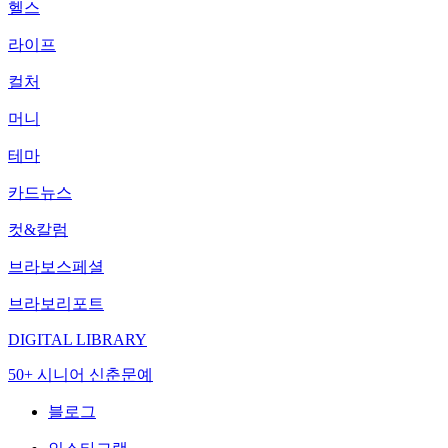
헬스
라이프
컬처
머니
테마
카드뉴스
컷&칼럼
브라보스페셜
브라보리포트
DIGITAL LIBRARY
50+ 시니어 신춘문예
블로그