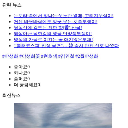
관련 뉴스
눈보라 속에서 빛나는 샛노란 열매, 꼬리겨우살이!
거센 바닷바람에도 방긋 웃는 갯쑥부쟁이!
뒷동산에 감도는 진한 향(香) 산국!
되살아난 남한강의 명물 단양쑥부쟁이!
명상의 가을로 이끄는 꽃 애기앉은부채!
"'롤러코스피' 진정 국면"… 韓 증시 반전 신호 나왔다
#야생화
#야생화꽃
#현호색
#김인철
#2월야생화
좋아요
0
화나요
0
슬퍼요
0
더 궁금해요
0
최신뉴스