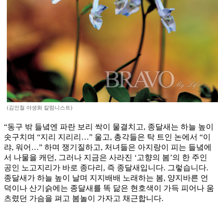
(김인철 야생화 칼럼니스트)
“동구 밖 들녘엔 파란 보리 싹이 물결치고, 종달새는 하늘 높이
솟구치며 “지리 지리리…” 울고, 총각들은 탁 트인 논에서 “이
랴, 워어…” 하며 쟁기질하고, 처녀들은 아지랑이 피는 들녘에
서 나물을 캐던, 그러나 지금은 사라진 ‘고향의 봄’의 한 주인
공인 노고지리가 바로 종다리, 즉 종달새입니다. 그렇습니다.
종달새가 하늘 높이 날며 지지배배 노래하는 봄, 양지바른 언
덕이나 산기슭에는 종달새를 똑 닮은 현호색이 가득 피어나 움
츠렸던 가슴을 펴고 봄놀이 가자고 채근합니다.