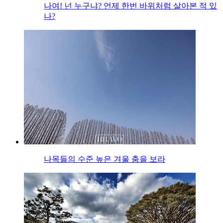
나여! 넌 누구냐? 언제 한번 바위처럼 살아본 적 있
나?
나목들의 수준 높은 겨울 춤을 보라