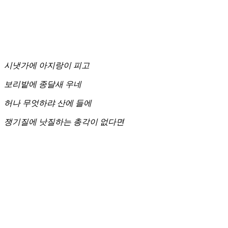
시냇가에 아지랑이 피고
보리밭에 종달새 우네
허나 무엇하랴 산에 들에
쟁기질에 낫질하는 총각이 없다면