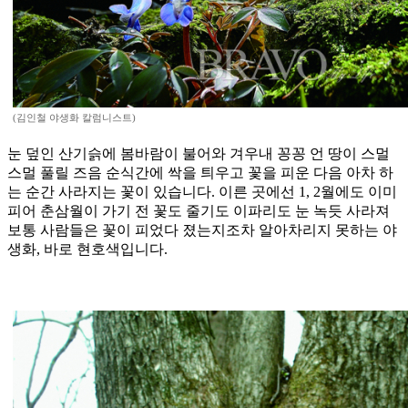
(김인철 야생화 칼럼니스트)
눈 덮인 산기슭에 봄바람이 불어와 겨우내 꽁꽁 언 땅이 스멀
스멀 풀릴 즈음 순식간에 싹을 틔우고 꽃을 피운 다음 아차 하
는 순간 사라지는 꽃이 있습니다. 이른 곳에선 1, 2월에도 이미
피어 춘삼월이 가기 전 꽃도 줄기도 이파리도 눈 녹듯 사라져
보통 사람들은 꽃이 피었다 졌는지조차 알아차리지 못하는 야
생화, 바로 현호색입니다.