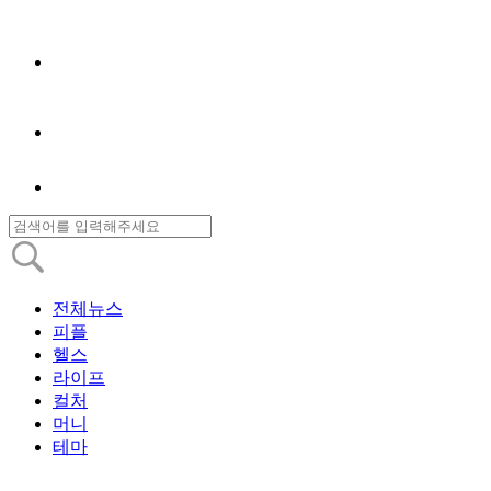
전체뉴스
피플
헬스
라이프
컬처
머니
테마