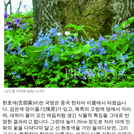
(김인철 야생화 칼럼니스트)
현호색(玄胡索)이란 국명은 중국 한자어 이름에서 따왔습니
다. 검은색 덩이줄기[塊莖]가 있고, 북쪽의 오랑캐 땅에서 자라
며, 새싹이 올이 꼬인 매듭처럼 생긴 식물적 특징을 그대로 반
영한 결과라고 합니다. 그런데 높이 20cm 정도로 자라 10개 안
팎의 꽃을 다닥다닥 달고 선 현호색을 가만 들여다보면, 그리