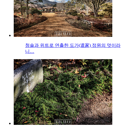
청솔과 위트로 연출한 도가(道家) 정원의 멋이라
니…