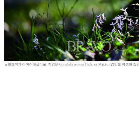
▲현호색과의 여러해살이풀. 학명은 Corydalis remota Fisch. ex Maxim.(김인철 야생화 