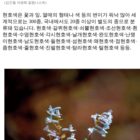
(김인철 야생화 칼럼니스트)
현호색은 꽃과 잎, 열매의 형태나 색 등의 변이가 워낙 많아 세
계적으로는 300종, 국내에서도 20종 이상이 별도의 종으로 분
류돼 있습니다. 현호색·갈퀴현호색·쇠뿔현호색·조선현호색·흰
현호색·수염현호색·각시현호색·날개현호색·완도현호색·난쟁
이현호색·남도현호색·들현호색·섬현호색·왜현호색·점현호색·
좀현호색·줄현호색·진펄현호색·탐라현호색·털현호색 등등.