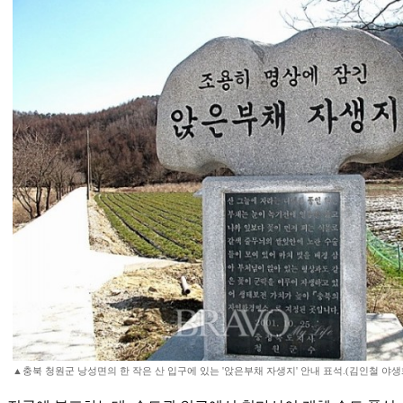
▲충북 청원군 낭성면의 한 작은 산 입구에 있는 '앉은부채 자생지' 안내 표석.(김인철 야