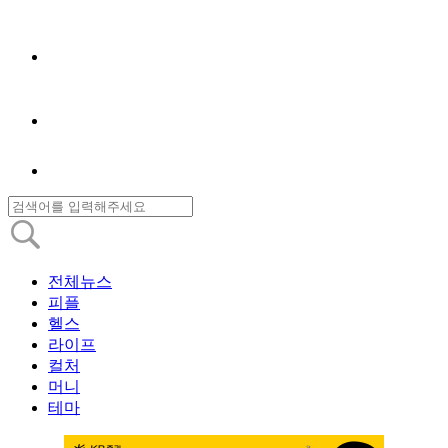
전체뉴스
피플
헬스
라이프
컬처
머니
테마