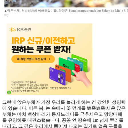
▲앉은부채. 천남성과의 여러해살이풀, 학명은 Symplocarpus renifolius Schott ex Miq
트)
그런데 앉은부채가 가장 우리를 놀라게 하는 건 강인한 생명력
에 있습니다. 이른 봄, 눈 속에서 꽃 덮개를 뾰족뾰족 세운 앉은
부채는 마치 백상아리가 등지느러미를 곧추세우고 망망대해
를 유영하듯 대견스럽습니다. 꽁꽁 언 땅속에 1m 넘게 뿌리를
내리고, 그 깊은 뿌리에서 뿜어져 나오는 열기로 얼음 구들을