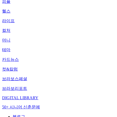
피플
헬스
라이프
컬처
머니
테마
카드뉴스
컷&칼럼
브라보스페셜
브라보리포트
DIGITAL LIBRARY
50+ 시니어 신춘문예
블로그