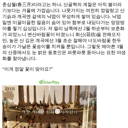
춘삼월(春三月)이라고는 하나, 산골짝의 계절은 아직 봄이라
기보다는 겨울에 가깝습니다. 나뭇가지는 여전히 깡말랐고 산
기슭과 계곡엔 갈색의 낙엽이 무성하게 쌓여 있습니다. 낙엽
밑엔 미끌미끌한 얼음이 숨어 있어 함부로 내딛다가는 엉덩방
아를 찧기 십상입니다. 저 멀리 남쪽에선 2월 하순부터 보춘화
가 피었느니 변산바람꽃이 터졌느니 화신(花信)을 전해오지
만, 높은 산 깊은 계곡에선 3월 초순 잘해야 너도바람꽃 한두
송이가 가냘픈 꽃송이를 치켜들 뿐입니다. 그렇듯 메마른 3월
의 산중에서도 눈 밝은 동호인은 파릇파릇 돋아나는 묘한 야생
화를 찾아냅니다.
“이게 정말 꽃이 맞아요?”