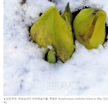
▲앉은부채. 천남성과의 여러해살이풀, 학명은 Symplocarpus renifolius Schott ex Miq
트)