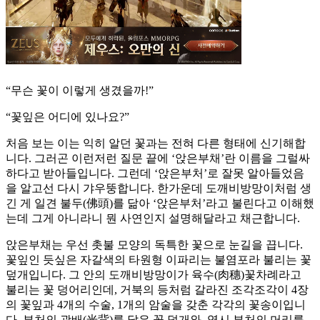
“무슨 꽃이 이렇게 생겼을까!”
“꽃잎은 어디에 있나요?”
처음 보는 이는 익히 알던 꽃과는 전혀 다른 형태에 신기해합
니다. 그러곤 이런저런 질문 끝에 ‘앉은부채’란 이름을 그럴싸
하다고 받아들입니다. 그런데 ‘앉은부처’로 잘못 알아들었음
을 알고선 다시 갸우뚱합니다. 한가운데 도깨비방망이처럼 생
긴 게 일견 불두(佛頭)를 닮아 ‘앉은부처’라고 불린다고 이해했
는데 그게 아니라니 뭔 사연인지 설명해달라고 채근합니다.
앉은부채는 우선 촛불 모양의 독특한 꽃으로 눈길을 끕니다.
꽃잎인 듯싶은 자갈색의 타원형 이파리는 불염포라 불리는 꽃
덮개입니다. 그 안의 도깨비방망이가 육수(肉穗)꽃차례라고
불리는 꽃 덩어리인데, 거북의 등처럼 갈라진 조각조각이 4장
의 꽃잎과 4개의 수술, 1개의 암술을 갖춘 각각의 꽃송이입니
다. 부처의 광배(光背)를 닮은 꽃 덮개와, 역시 부처의 머리를