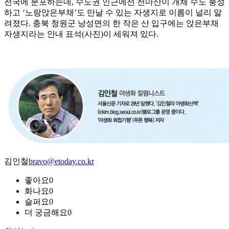
전국에 분포하는데, 수도권 인근에선 천마산이 개체 수도 풍성
하고 ‘노랑앉은부채’도 만날 수 있는 자생지로 이름이 널리 알
려졌다. 충북 청원군 낭성면의 한 작은 산 입구에는 앉은부채
자생지라는 안내 표석(사진)이 세워져 있다.
김인철
bravo@etoday.co.kr
좋아요
0
화나요
0
슬퍼요
0
더 궁금해요
0