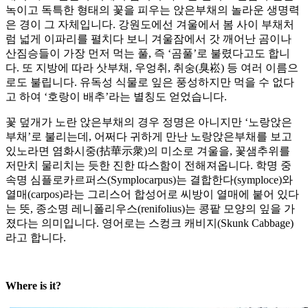
녹이고 독특한 형태의 꽃을 피우는 앉은부채의 놀라운 생명력
은 경이 그 자체입니다. 강원도에선 겨울에서 봄 사이 부채처
럼 넓게 이파리를 펼치다 보니 겨울잠에서 갓 깨어난 곰이나
산짐승들이 가장 먼저 먹는 풀, 즉 ‘곰풀’로 불렸다고도 합니
다. 또 지방에 따라 삿부채, 우엉취, 취숭(臭崧) 등 여러 이름으
로도 불립니다. 유독성 식물로 잎은 풍성하지만 먹을 수 없다
고 하여 ‘호랑이 배추’라는 별칭도 얻었습니다.
꽃 덮개가 노란 앉은부채의 경우 정명은 아니지만 ‘노랑앉은
부채’로 불리는데, 어쩌다 귀하게 만난 노랑앉은부채를 보고
있노라면 염화시중(拈華示衆)의 미소로 겨울을, 꽃샘추위를
저만치 물리치는 듯한 진한 따스함이 전해져옵니다. 학명 중
속명 심플로카르퍼스(Symplocarpus)는 결합한다(symploce)와
열매(carpos)라는 그리스어 합성어로 씨방이 열매에 붙어 있다
는 뜻, 종소명 레니폴리우스(renifolius)는 콩팥 모양의 잎을 가
졌다는 의미입니다. 영어로는 스컹크 캐비지(Skunk Cabbage)
라고 합니다.
Where is it?