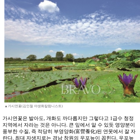
▲가시연꽃(김인철 야생화칼럼니스트)
가시연꽃은 발아도, 개화도 까다롭지만 그렇다고 1급수 청정
지역에서 자라는 것은 아니다. 큰 잎에서 알 수 있듯 영양분이
풍부한 수질, 즉 적당히 부영양화(富營養化)된 연못에서 잘 자
란다. 최대 자생지로는 경남 창원의 우포늪이 꼽힌다. 우포늪