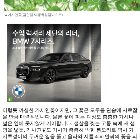
▲가시연꽃(김인철 야생화칼럼니스트)
이렇듯 까칠한 가시연꽃이지만, 그 꽃은 모두를 단숨에 사로잡
을 만큼 매력적입니다. 물론 꽃이 피는 과정도 촘촘한 가시나
넓은 잎에 못지않게 기이합니다. 생살을 찢는 고통 속에 새 생
명을 낳듯, 가시연꽃도 가시가 촘촘히 박힌 봉오리로 역시 가
시투성이의 두꺼운 잎을 뚫고 올라와 지름 4cm 안팎의 꽃을 피