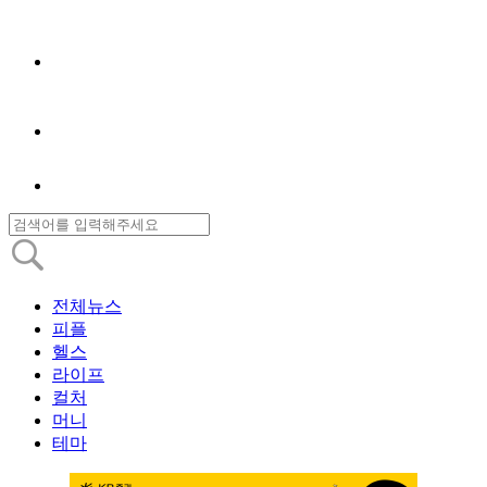
전체뉴스
피플
헬스
라이프
컬처
머니
테마