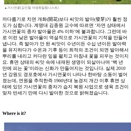
▲가시연꽃(김인철 야생화칼럼니스트)
까다롭기로 치면 개화(開花)보다 씨앗의 발아(發芽)가 훨씬 정
도가 심합니다. 계명대 김종원 교수에 따르면 ‘자연 상태에서
가시연꽃의 종자 발아율은 4% 이하’에 불과합니다. 그런데 바
로 이런 낮은 발아율이 역설적으로 가시연꽃의 기적을 만들어
냅니다. 즉 발아가 안 된 씨앗이 수년이든 수십 년이든 발아력
을 유지하다가 수온과 기후 등이 최적의 조건이 되면 발아해서
뿌리를 내리고 커다란 잎을 펼치고 마침내 꽃을 피우는 것이지
요. 휴면 상태의 씨앗 속에 내재된 생명이 되살아나며 ‘백 년
만에 피는 꽃’이라는 신화가 만들어지는 것입니다. 실제 2010
년 강원도 경포호에서 가시연꽃이 나타나 한바탕 소동이 벌어
졌는데, 연원을 추적한즉 1960년대 농경지 개간 이후 휴면 상
태에 있던 가시연꽃의 종자가 습지 복원 사업으로 생육 조건이
맞자 반세기 만에 다시 발아한 것으로 밝혀졌습니다.
Where is it?