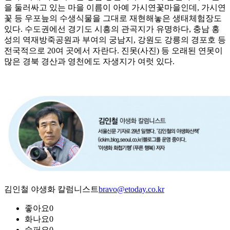
을 둘러싸고 있는 마을 이름이 아예 가시연꽃마을인데, 가시연
꽃 등 우포늪의 수생식물을 그대로 재현해놓은 생태체험장도
있다. 수도권에선 경기도 시흥의 관곡지가 유명하다, 충남 홍
성의 역재방죽공원과 부여의 궁남지, 강원도 강릉의 경포호 등
전국적으로 20여 곳에서 자란다. 진못(사진) 등 오래된 연못이
많은 경북 경산과 영천에도 자생지가 여럿 있다.
김인철 야생화 칼럼니스트
bravo@etoday.co.kr
좋아요
0
화나요
0
슬퍼요
0