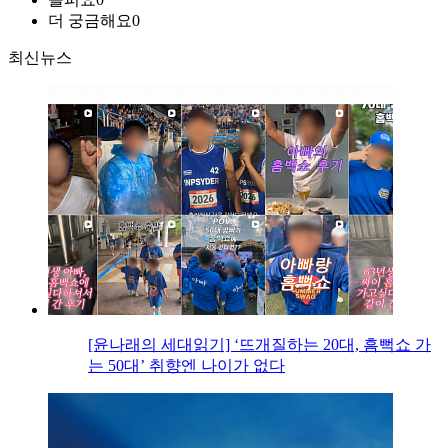
더 궁금해요
0
최신뉴스
[윤나래의 세대읽기] ‘뜨개질하는 20대, 흠뻑쇼 가
는 50대’ 취향엔 나이가 없다