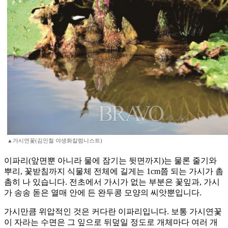
▲가시연꽃(김인철 야생화칼럼니스트)
이파리(앞면뿐 아니라 물에 잠기는 뒷면까지)는 물론 줄기와
뿌리, 꽃받침까지 식물체 전체에 길게는 1cm쯤 되는 가시가 촘
촘히 나 있습니다. 전초에서 가시가 없는 부분은 꽃잎과, 가시
가 송송 돋은 열매 안에 든 완두콩 모양의 씨앗뿐입니다.
가시만큼 위압적인 것은 커다란 이파리입니다. 보통 가시연꽃
이 자라는 수면은 그 잎으로 뒤덮일 정도로 개체마다 여러 개