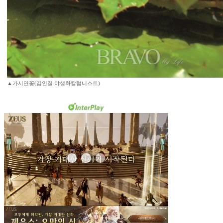
▲가시연꽃(김인철 야생화칼럼니스트)