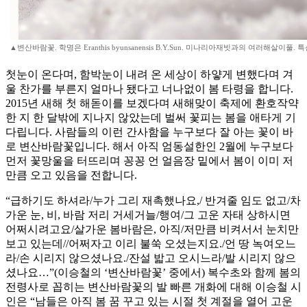
▲변산바람꽃. 학명은 Eranthis byunsanensis B.Y.Sun. 미나리아재빗과의 여러해살이풀. 
첫눈이 온다며, 함박눈이 내려 온 세상이 하얗게 변했다며 겨
울 찬가를 부른지 얼마나 됐다고 너나없이 봄 타령을 합니다.
2015년 새해 첫 해돋이를 보겠다며 새해맞이 축제에 환호작약
한 지 한 달밖에 지나지 않았는데 벌써 꽃피는 봄을 애타게 기
다립니다. 사람들의 이런 간사함을 누구보다 잘 아는 꽃이 바
로 변산바람꽃입니다. 해서 아직 엄동설한인 2월에 누구보다
먼저 꽃망울을 터뜨리며 꽁꽁 언 얼음장 밑에서 봄이 이미 저
만큼 오고 있음을 전합니다.
“급하기도 하셔라/누가 그리 재촉했나요,/ 반겨줄 임도 없고/차
가운 눈, 비, 바람 저리 거세거늘/행여/그 고운 자태 상하시면
어쩌시려고요/살가운 봄바람은, 아직/저만큼 비켜서서 눈치만
보고 있는데//어쩌자고 이리 불쑥 오셨는지요./언 땅 녹여오느
라/손 시리지 않으셨나요./잔설 밟고 오시느라/발 시리지 않으
셨나요…”(이승철의 ‘변산바람꽃’ 중에서) 복수초와 함께 봄의
전령사로 꼽히는 변산바람꽃의 발 빠른 개화에 대해 이승철 시
인은 “남들은 아직 봄 꿈 꾸고 있는 시절 첫 계절을 열어 고운