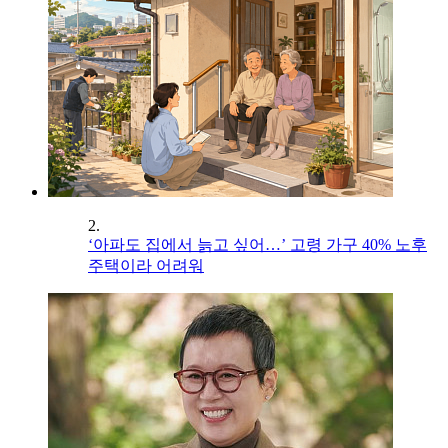
2.
‘아파도 집에서 늙고 싶어…’ 고령 가구 40% 노후
주택이라 어려워