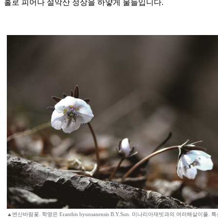
홀로 피어나 설악산 정상을 하얗게 물들입니다.
▲변산바람꽃. 학명은 Eranthis byunsanensis B.Y.Sun. 미나리아재빗과의 여러해살이풀. 