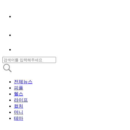
전체뉴스
피플
헬스
라이프
컬처
머니
테마