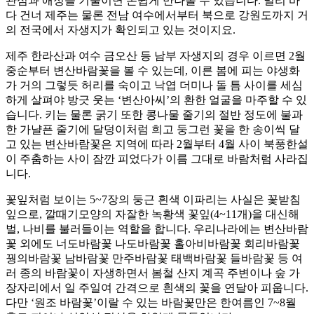
관심과 애정을 기울이면 손쉽게 만나볼 수 있습니다. 멀리 바
다 건너 제주는 물론 전남 여수에서부터 북으로 강원도까지 거
의 전국에서 자생지가 확인되고 있는 것이지요.
제주 한라산과 여수 금오산 등 남부 자생지의 경우 이르면 2월
중순부터 변산바람꽃을 볼 수 있는데, 이른 봄에 피는 야생화
가 거의 그렇듯 허리를 숙이고 낙엽 더미나 돌 틈 사이를 세심
하게 살펴야 방긋 웃는 ‘변산아씨’의 환한 얼굴을 마주할 수 있
습니다. 키는 물론 굵기 또한 콩나물 줄기의 절반 정도에 불과
한 가냘픈 줄기에 달덩이처럼 희고 둥그런 꽃을 한 송이씩 달
고 있는 변산바람꽃은 지역에 따라 2월부터 4월 사이 북풍한설
이 주춤하는 사이 잠깐 피었다가 이름 그대로 바람처럼 사라집
니다.
꽃잎처럼 보이는 5~7장의 둥근 흰색 이파리는 사실은 꽃받침
잎으로, 깔때기모양의 자잘한 녹황색 꽃잎(4~11개)을 대신해
벌, 나비를 불러들이는 역할을 합니다. 우리나라에는 변산바람
꽃 외에도 너도바람꽃 나도바람꽃 홀아비바람꽃 회리바람꽃
꿩의바람꽃 남바람꽃 만주바람꽃 태백바람꽃 들바람꽃 등 여
러 종의 바람꽃이 자생하면서 봄철 산지 계곡 주변이나 숲 가
장자리에서 일 주일여 간격으로 흰색의 꽃을 연달아 피웁니다.
다만 ‘원조 바람꽃’이랄 수 있는 바람꽃만은 한여름인 7~8월