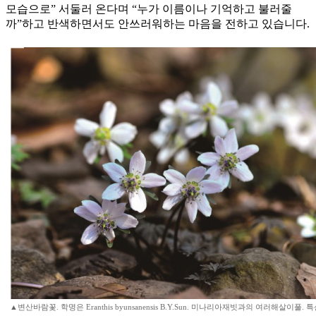
모습으로” 서둘러 온다며 “누가 이름이나 기억하고 불러줄
까”하고 반색하면서도 안쓰러워하는 마음을 전하고 있습니다.
▲변산바람꽃. 학명은 Eranthis byunsanensis B.Y.Sun. 미나리아재빗과의 여러해살이풀. 