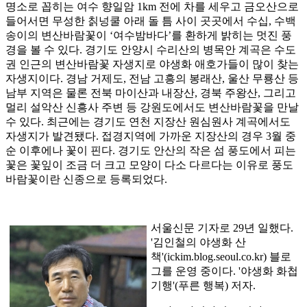
명소로 꼽히는 여수 향일암 1km 전에 차를 세우고 금오산으로
들어서면 무성한 칡넝쿨 아래 돌 틈 사이 곳곳에서 수십, 수백
송이의 변산바람꽃이 ‘여수밤바다’를 환하게 밝히는 멋진 풍
경을 볼 수 있다. 경기도 안양시 수리산의 병목안 계곡은 수도
권 인근의 변산바람꽃 자생지로 야생화 애호가들이 많이 찾는
자생지이다. 경남 거제도, 전남 고흥의 봉래산, 울산 무룡산 등
남부 지역은 물론 전북 마이산과 내장산, 경북 주왕산, 그리고
멀리 설악산 신흥사 주변 등 강원도에서도 변산바람꽃을 만날
수 있다. 최근에는 경기도 연천 지장산 원심원사 계곡에서도
자생지가 발견됐다. 접경지역에 가까운 지장산의 경우 3월 중
순 이후에나 꽃이 핀다. 경기도 안산의 작은 섬 풍도에서 피는
꽃은 꽃잎이 조금 더 크고 모양이 다소 다르다는 이유로 풍도
바람꽃이란 신종으로 등록되었다.
서울신문 기자로 29년 일했다.
'김인철의 야생화 산
책'(ickim.blog.seoul.co.kr) 블로
그를 운영 중이다. '야생화 화첩
기행'(푸른 행복) 저자.