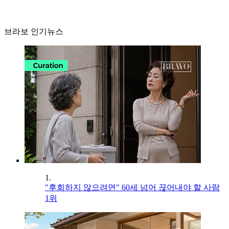
브라보 인기뉴스
1.
"후회하지 않으려면" 60세 넘어 끊어내야 할 사람
1위