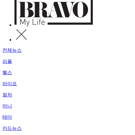
전체뉴스
피플
헬스
라이프
컬처
머니
테마
카드뉴스