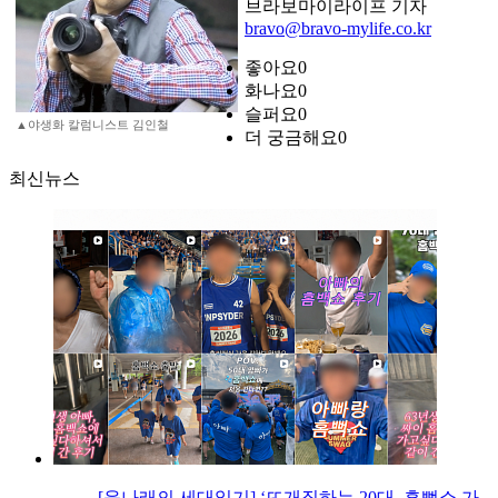
브라보마이라이프 기자
bravo@bravo-mylife.co.kr
좋아요
0
화나요
0
슬퍼요
0
▲야생화 칼럼니스트 김인철
더 궁금해요
0
최신뉴스
[윤나래의 세대읽기] ‘뜨개질하는 20대, 흠뻑쇼 가