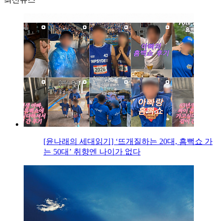
[윤나래의 세대읽기] ‘뜨개질하는 20대, 흠뻑쇼 가
는 50대’ 취향엔 나이가 없다