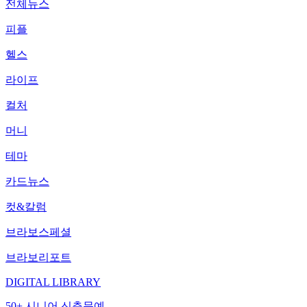
전체뉴스
피플
헬스
라이프
컬처
머니
테마
카드뉴스
컷&칼럼
브라보스페셜
브라보리포트
DIGITAL LIBRARY
50+ 시니어 신춘문예