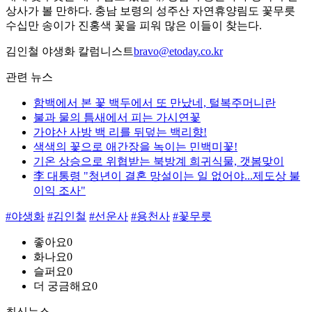
상사가 볼 만하다. 충남 보령의 성주산 자연휴양림도 꽃무릇
수십만 송이가 진홍색 꽃을 피워 많은 이들이 찾는다.
김인철 야생화 칼럼니스트
bravo@etoday.co.kr
관련 뉴스
함백에서 본 꽃 백두에서 또 만났네, 털복주머니란
불과 물의 틈새에서 피는 가시연꽃
가야산 사방 백 리를 뒤덮는 백리향!
색색의 꽃으로 애간장을 녹이는 민백미꽃!
기온 상승으로 위협받는 북방계 희귀식물, 갯봄맞이
李 대통령 "청년이 결혼 망설이는 일 없어야...제도상 불
이익 조사"
#야생화
#김인철
#선운사
#용천사
#꽃무릇
좋아요
0
화나요
0
슬퍼요
0
더 궁금해요
0
최신뉴스