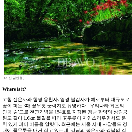
(사진 김인철 )
Where is it?
고창 선운사와 함평 용천사, 영광 불갑사가 예로부터 대규모로
꽃이 피는 3대 꽃무릇 군락지로 유명하다. ‘우리나라 최초의
인공 숲’으로 천연기념물 154호로 지정된 경남 함양의 상림공
원도 길이 1.6km 물길을 따라 꽃무릇이 자연스러우면서도 운
치 있게 피어 이름을 알렸다. 최근에는 서울 시내 사찰들도 경
내에 꽃무릇을 대거 심고 있는데, 강남의 봉은사와 강북의 길