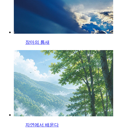
장마의 틈새
자연에서 배운다