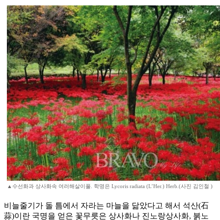
▲수선화과 상사화속 여러해살이풀. 학명은 Lycoris radiata (L’Her.) Herb.(사진 김인철 )
비늘줄기가 돌 틈에서 자라는 마늘을 닮았다고 해서 석산(石
蒜)이란 국명을 얻은 꽃무릇은 상사화나 진노랑상사화, 붉노