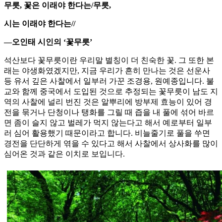
무릇, 꽃은 이래야 한다는/무릇,
시는 이래야 한다는//
―오인태 시인의 ‘꽃무릇’
석산보다 꽃무릇이란 우리말 별칭이 더 친숙한 꽃. 그 또한 본
래는 야생화였겠지만, 지금 우리가 흔히 만나는 것은 선운사
등 유서 깊은 사찰에서 일부러 가꾼 조경용, 원예종입니다. 불
교와 함께 중국에서 도입된 것으로 추정되는 꽃무릇이 남도 지
역의 사찰에 널리 번진 것은 알뿌리에 방부제 효능이 있어 경
전을 묶거나 단청이나 탱화를 그릴 때 즙을 내 풀에 섞어 바르
면 좀이 슬지 않고 벌레가 먹지 않는다고 해서 예로부터 일부
러 심어 활용했기 때문이라고 합니다. 비늘줄기로 풀을 쑤면
경전을 단단하게 엮을 수 있다고 해서 사찰에서 상사화를 많이
심어온 것과 같은 이치로 보입니다.