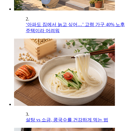
2.
‘아파도 집에서 늙고 싶어…’ 고령 가구 40% 노후
주택이라 어려워
3.
설탕 vs 소금, 콩국수를 건강하게 먹는 법