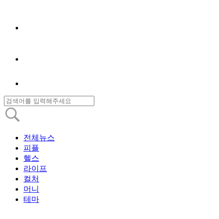
전체뉴스
피플
헬스
라이프
컬처
머니
테마