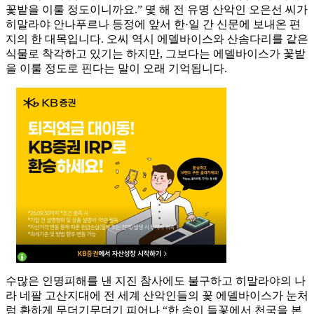
꽃밭을 이룰 정도이니까요.” 몇 해 전 유명 산악인 오은선 씨가
히말라야 안나푸르나 등정에 앞서 한·일 간 신문에 보내온 편
지의 한 대목입니다. 오씨 역시 에델바이스와 산솜다리를 같은
식물로 착각하고 있기는 하지만, 그보다는 에델바이스가 꽃밭
을 이룰 정도로 핀다는 말이 오래 기억됩니다.
수많은 인명피해를 낸 지진 참사에도 불구하고 히말라야의 나
라 네팔 고산지대에 전 세계 산악인들의 꽃 에델바이스가 눈처
럼 환하게 무더기무더기 피어나 “한 송이 들꽃에서 천국을 본