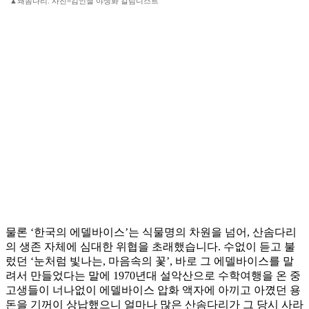
▲왜솜다리. 사진=김인철 야생화 칼럼니스트
물론 ‘한국의 에델바이스’는 식물명의 차원을 넘어, 산솜다리
의 생존 자체에 심대한 위협을 초래했습니다. 수없이 듣고 불
렀던 ‘눈처럼 빛나는, 마음속의 꽃’, 바로 그 에델바이스를 말
려서 만들었다는 말에 1970년대 설악산으로 수학여행을 온 중
고생들이 너나없이 에델바이스 압화 액자에 아끼고 아꼈던 용
돈을 기꺼이 상납했으니 얼마나 많은 산솜다리가 그 당시 사라