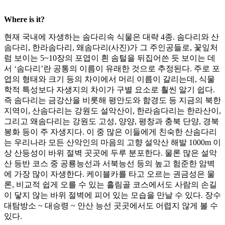
Where is it?
현재 국내에 자생하는 솜다리속 식물은 대략 4종. 솜다리와 산
솜다리, 한라솜다리, 왜솜다리(사진)가 그 주인공들로, 꽃잎처
럼 보이는 5~10장의 포엽이 흰 솜털을 뒤집어쓴 듯 보이는 데
서 ‘솜다리’란 공통의 이름이 유래한 것으로 추정된다. 주로 포
엽의 형태와 크기 등의 차이에서 머리 이름이 갈리는데, 식물
학적 특성보다 자생지의 차이가 구별 요소로 훨씬 알기 쉽다.
즉 솜다리는 금강산을 비롯해 평안도와 함경도 등 지금의 북한
지역이, 산솜다리는 강원도 설악산이, 한라솜다리는 한라산이,
그리고 왜솜다리는 강원도 고성, 양양, 평창과 충북 단양, 경북
봉화 등이 주 자생지다. 이 중 많은 이들에게 친숙한 산솜다리
는 우리나라 모든 산악인의 마음의 고향 설악산 해발 1000m 이
상 산등성이 바위 절벽 곳곳에 두루 분포한다. 물론 많은 설악
산 등반 코스 중 공룡능선과 서북능선 등의 높고 험준한 암벽
에 가장 많이 자생한다. 케이블카를 타고 오르는 권금성은 물
론, 비교적 쉽게 오를 수 있는 흘림골 코스에서도 사람의 손길
이 닿지 않는 바위 절벽에 피어 있는 모습을 만날 수 있다. 장수
대탐방소 ~ 대승령 ~ 안산 능선 곳곳에서도 어렵지 않게 볼 수
있다.