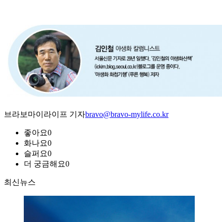
브라보마이라이프 기자
bravo@bravo-mylife.co.kr
좋아요
0
화나요
0
슬퍼요
0
더 궁금해요
0
최신뉴스