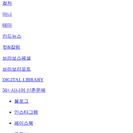
컬처
머니
테마
카드뉴스
컷&칼럼
브라보스페셜
브라보리포트
DIGITAL LIBRARY
50+ 시니어 신춘문예
블로그
인스타그램
페이스북