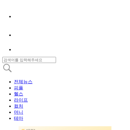
전체뉴스
피플
헬스
라이프
컬처
머니
테마