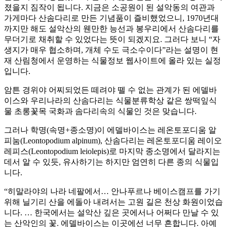
졌을지 짐작이 됩니다. 지금은 소공원이 된 설악동의 여관과
가게마다 산솜다리로 만든 기념품이 즐비했었으니, 1970년대
까지만 해도 설악산의 웬만한 능선과 봉우리에서 산솜다리를
무더기로 채취할 수 있었다는 뜻이 되겠지요. 그러다 보니 “자
생지가 매우 협소하며, 개체 수도 극소수이다”라는 설명이 현
재 산림청에서 운영하는 식물정보 웹사이트에 올라 있는 실정
입니다.
암튼 경위야 어찌되었든 떼려야 뗄 수 없는 관계가 된 에델바
이스와 우리나라의 산솜다리는 식물분류학상 같은 쌍떡잎식
물 초롱꽃목 국화과 솜다리속의 식물인 것은 맞습니다.
그러나 학명(속명+종소명)이 에델바이스는 레온토포디움 알
피눔(Leontopodium alpinum), 산솜다리는 레온토포디움 레이오
레피스(Leontopodium leiolepis)로 마지막 종소명에서 달라지는
데서 알 수 있듯, 유사하기는 하지만 엄연히 다른 종의 식물입
니다.
“히말라야의 나라 네팔에서… 안나푸르나 베이스캠프를 가기
위해 닐기리 산을 에돌아 내려서는 고원 길은 천상 화원이었습
니다. … 한국에서는 설악산 깊은 곳에서나 어쩌다 만날 수 있
는 산악인의 꽃. 에델바이스는 이곳에선 너무 흔합니다. 아예