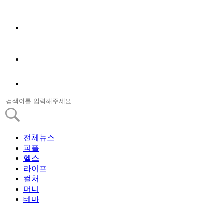
전체뉴스
피플
헬스
라이프
컬처
머니
테마