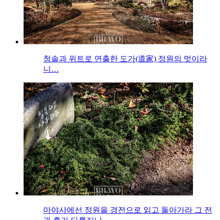
청솔과 위트로 연출한 도가(道家) 정원의 멋이라
니…
마야사에선 정원을 경전으로 읽고 돌아가라 그 전