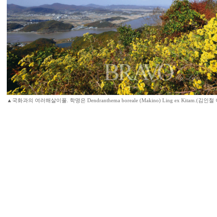
▲국화과의 여러해살이풀. 학명은 Dendranthema boreale (Makino) Ling ex Kitam.(