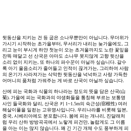
뒷동산을 지키는 건 등 굽은 소나무뿐만이 아닙니다. 무더위가
가시기 시작하는 초가을부터, 무서리가 내리는 늦가을에도, 그
리고 눈이 부시게 하얀 첫눈이 오는 초겨울까지도 노란 꽃잎을
잔뜩 매달고 선 산국은 아마도 소나무 못지않게 고향 뒷산을
소리 없이 지키는, 또 하나의 파수꾼이 아닐까 싶습니다. 갈수
록 아기 울음소리가 줄어들고 인적이 끊겨가는, 그리하여 사람
의 온기가 사라져가는 삭막한 뒷동산을 넉넉하고 사랑 가득한
어머니의 품처럼 가꿔주는 게 바로 산국이 아닐까 싶습니다.
산에 피는 국화과 식물의 하나라는 정도의 뜻을 담은 산국(山
菊). 가을에 피는 국화과의 야생화들을 통칭해 부르는 보통명
사인 들국화와 달리, 산국은 키 1~1.5m의 숙근성(宿根性) 여러
해살이풀을 일컫는 고유명사입니다. 우리나라를 비롯해 일본,
중국, 시베리아에도 분포합니다. 봄에 피는 개나리, 진달래처
럼 우리 산하 방방곡곡에서 노랗게 피건만, 놀랍게도 그 이름
을 아는 이는 많지 않습니다. 꽤 긴 기간 개체 수도 풍부하게 피