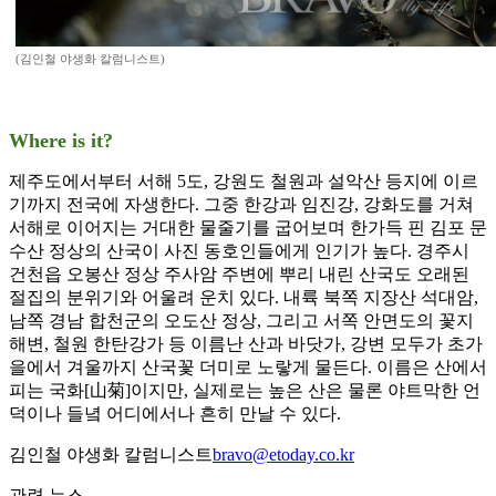
(김인철 야생화 칼럼니스트)
Where is it?
제주도에서부터 서해 5도, 강원도 철원과 설악산 등지에 이르
기까지 전국에 자생한다. 그중 한강과 임진강, 강화도를 거쳐
서해로 이어지는 거대한 물줄기를 굽어보며 한가득 핀 김포 문
수산 정상의 산국이 사진 동호인들에게 인기가 높다. 경주시
건천읍 오봉산 정상 주사암 주변에 뿌리 내린 산국도 오래된
절집의 분위기와 어울려 운치 있다. 내륙 북쪽 지장산 석대암,
남쪽 경남 합천군의 오도산 정상, 그리고 서쪽 안면도의 꽃지
해변, 철원 한탄강가 등 이름난 산과 바닷가, 강변 모두가 초가
을에서 겨울까지 산국꽃 더미로 노랗게 물든다. 이름은 산에서
피는 국화[山菊]이지만, 실제로는 높은 산은 물론 야트막한 언
덕이나 들녘 어디에서나 흔히 만날 수 있다.
김인철 야생화 칼럼니스트
bravo@etoday.co.kr
관련 뉴스