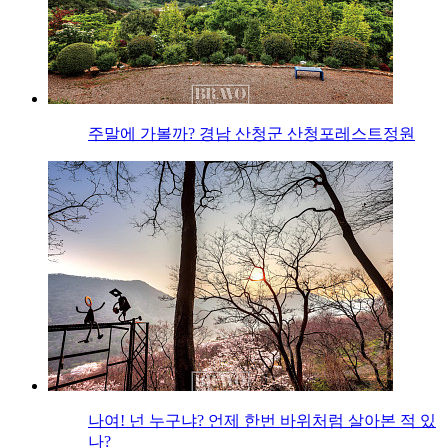
주말에 가볼까? 경남 산청군 산청포레스트정원
나여! 넌 누구냐? 언제 한번 바위처럼 살아본 적 있
나?