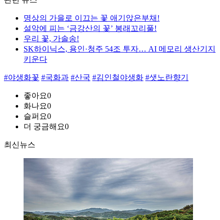
명상의 가을로 이끄는 꽃 애기앉은부채!
설악에 피는 ‘금강산의 꽃’ 봉래꼬리풀!
우리 꽃, 가솔송!
SK하이닉스, 용인·청주 54조 투자… AI 메모리 생산기지
키운다
#야생화꽃
#국화과
#산국
#김인철야생화
#샛노란향기
좋아요
0
화나요
0
슬퍼요
0
더 궁금해요
0
최신뉴스