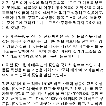
지만, 많은 이가 눈앞에 펼쳐진 꽃밭을 보고도 그 이름을 부르
지 못합니다. 식물학자나 야생화 동호인들이 기회 있을 때마다
들국화란 이름의 식물이 실제로는 없다고 설명하고 있음에도,
산국이니 감국, 구절초, 쑥부쟁이 등을 구분해 낱낱이 불러주
는 것이 무에 그리 대수냐는 고루한 주장을 떨치지 못하기 때
문일 것입니다.
시인이 주목했듯, 산국의 진짜 매력은 우리의 눈을 선뜻 사로
잡는 황금색 꽃잎보다는, 그 어떤 허브 향보다도 진한 향에 있
지 않을까 싶습니다. 온몸을 감싸는 자연의 향, 폐부를 찌를 듯
파고드는 알싸한 산국 향이 한 줄기 바람에 실려와 코끝을 스
치기라도 할라치면, 편안한 마음이 들곤 합니다.
이처럼 꽃의 향이 매우 진해 꽃잎은 국화차 원료로 쓰입니다.
물론 독성을 빼는 과정을 거치지요. ‘국화 베개’에 쓰이는 베갯
속도 바로 산국의 꽃잎을 말린 것입니다.
같은 시기에 피는 감국(甘菊)은 바로 산국과 쌍둥이 같은 야생
화입니다. 노란색 꽃색도 같고 꽃 모양도, 전초도 비슷해 전문
가들도 헷갈리곤 합니다. 손쉽게 꽃 크기가 500원짜리 동전 크
기만 하면 감국, 그보다 작은 100원·50원짜리이면 산국으로 구
분합니다. 감국은 주로 바닷가 인근 산과 들에 피고, 전체적인