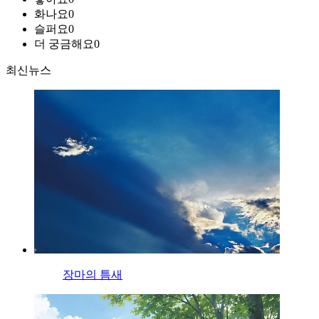
화나요
0
슬퍼요
0
더 궁금해요
0
최신뉴스
장마의 틈새