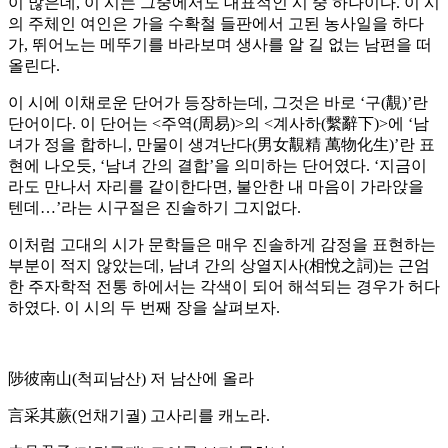
이 많은데, 이 시는 그중에서도 대표적인 시 중 하나이다. 이 시
의 주체인 여인은 가을 수확철 들판에서 고된 농사일을 하다
가, 뛰어노는 메뚜기를 바라보며 생사를 알 길 없는 남편을 떠
올린다.
이 시에 이채로운 단어가 등장하는데, 그것은 바로 ‘구(覯)’란
단어이다. 이 단어는 <주역(周易)>의 <계사하(繫辭下)>에 ‘남
녀가 정을 합하니, 만물이 생겨난다(男女覯精 萬物化生)’란 표
현에 나오듯, ‘남녀 간의 결합’을 의미하는 단어였다. ‘지금이
라도 만나서 자리를 같이한다면, 불안한 내 마음이 가라앉을
텐데…’라는 시구절은 진솔하기 그지없다.
이처럼 고대의 시가 문학들은 매우 진솔하게 감정을 표현하는
부분이 적지 않았는데, 남녀 간의 상열지사(相悅之詞)는 근엄
한 주자학적 전통 하에서는 각색이 되어 해석되는 경우가 허다
하였다. 이 시의 두 번째 장을 살펴보자.
陟彼南山(척피남산) 저 남산에 올라
言采其蕨(언채기궐) 고사리를 캐노라.