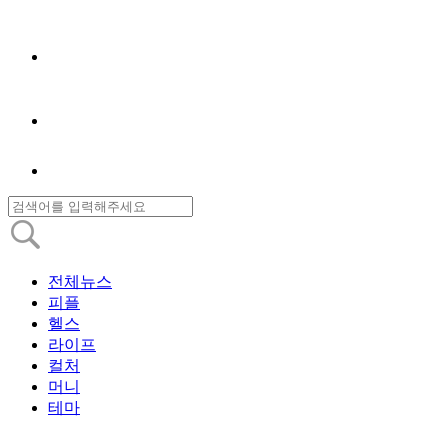
전체뉴스
피플
헬스
라이프
컬처
머니
테마