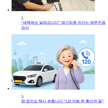
2.
“새벽에도 달려갑니다” 재가임종 지키는 방문진료
의사
3.
앱 없이도 택시 부릅니다 “120 전화 한 통이면 끝”