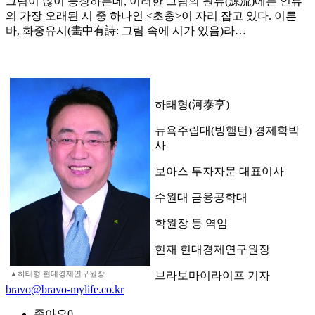
그림이 많이 등장하는데, 이러한 그림의 원류(源流)에는 인류
의 가장 오래된 시 중 하나인 <초충>이 자리 잡고 있다. 이른
바, 화중유시(畵中有詩: 그림 속에 시가 있음)라…
하태형(河泰亨)
뉴욕주립대(빙햄턴) 경제학박
사
보아스 투자자문 대표이사
수원대 금융공학대
학원장 등 역임
현재 현대경제연구원장
▲하태형 현대경제연구원장
브라보마이라이프 기자
bravo@bravo-mylife.co.kr
좋아요
0