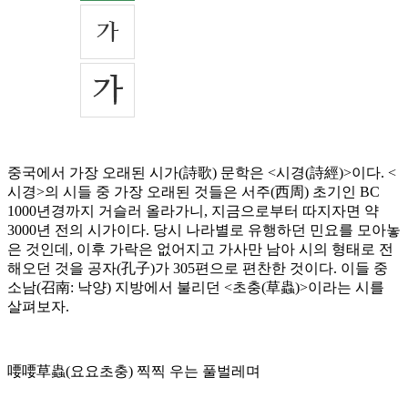
중국에서 가장 오래된 시가(詩歌) 문학은 <시경(詩經)>이다. <
시경>의 시들 중 가장 오래된 것들은 서주(西周) 초기인 BC
1000년경까지 거슬러 올라가니, 지금으로부터 따지자면 약
3000년 전의 시가이다. 당시 나라별로 유행하던 민요를 모아놓
은 것인데, 이후 가락은 없어지고 가사만 남아 시의 형태로 전
해오던 것을 공자(孔子)가 305편으로 편찬한 것이다. 이들 중
소남(召南: 낙양) 지방에서 불리던 <초충(草蟲)>이라는 시를
살펴보자.
喓喓草蟲(요요초충) 찍찍 우는 풀벌레며