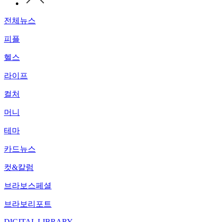
전체뉴스
피플
헬스
라이프
컬처
머니
테마
카드뉴스
컷&칼럼
브라보스페셜
브라보리포트
DIGITAL LIBRARY