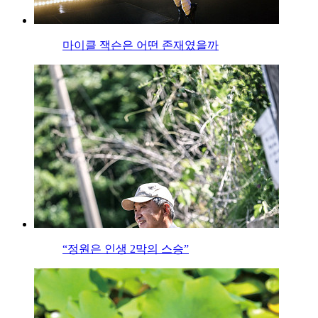
마이클 잭슨은 어떤 존재였을까
“정원은 인생 2막의 스승”