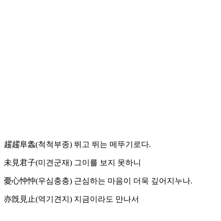
趯趯阜螽(척척부종) 뛰고 뛰는 메뚜기로다.
未見君子(미견군재) 그이를 보지 못하니
憂心忡忡(우심충충) 근심하는 마음이 더욱 깊어지누나.
亦旣見止(역기견지) 지금이라도 만나서