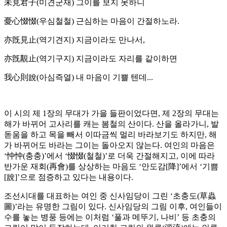
未見君子(미견군재) 그이를 보지 못하니
憂心惙惙(우심철철) 근심하는 마음이 간절하노라.
亦旣見止(역기견지) 지금이라도 만나서,
亦旣覯止(역기구지) 지금이라도 자리를 같이하면
我心則說(아심즉열) 내 마음이 기쁠 텐데...
이 시의 제 1장의 무대가 가을 들판이었다면, 제 2장의 무대는
해가 바뀌어 고사리를 캐는 봄철의 산이다. 산을 올라가니, 발
돋움을 하고 목을 빼서 이따금씩 멀리 바라보기도 하지만, 해
가 바뀌어도 바라는 그이는 돌아오지 않는다. 여인의 마음은
‘忡忡(충충)’에서 ‘惙惙(철철)’로 더욱 간절해지고, 이에 따라
반가운 재회(再會)를 상상하는 마음도 ‘안도감[降]’에서 ‘기쁨
[說]’으로 점증하고 있다는 내용이다.
조선시대를 대표하는 여인 중 신사임당이 그린 ‘초충도(草蟲
圖)’라는 유명한 그림이 있다. 신사임당의 그림 이후, 여인들이
수를 놓는 병풍 등에는 이처럼 ‘풀과 메뚜기, 나비’ 등 초충의