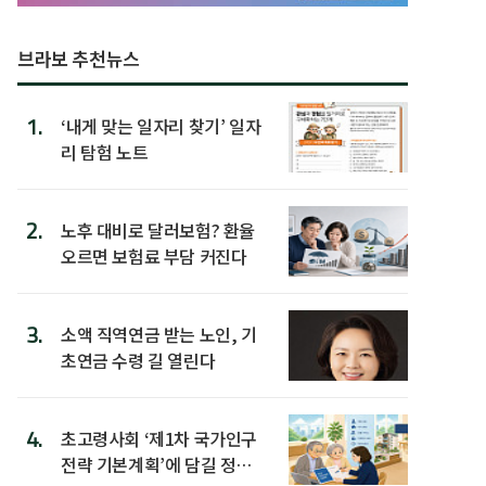
브라보 추천뉴스
1.
‘내게 맞는 일자리 찾기’ 일자
리 탐험 노트
2.
노후 대비로 달러보험? 환율
오르면 보험료 부담 커진다
3.
소액 직역연금 받는 노인, 기
초연금 수령 길 열린다
4.
초고령사회 ‘제1차 국가인구
전략 기본계획’에 담길 정책