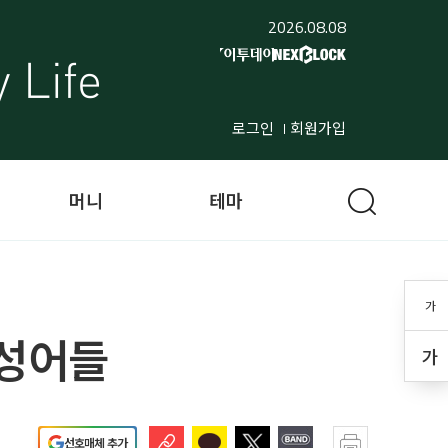
2026.08.08
로그인
회원가입
머니
테마
가
자성어들
가
선호매체 추가