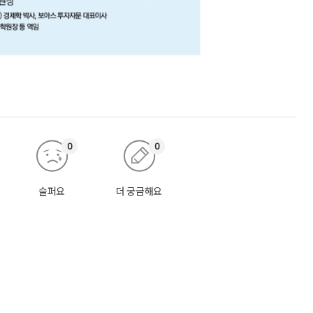
0
0
슬퍼요
더 궁금해요