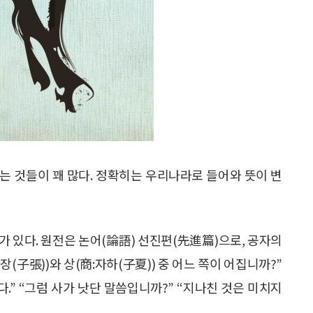
는 것들이 꽤 많다. 정확히는 우리나라로 들어와 뜻이 변
가 있다. 원전은 논어(論語) 선진편(先進篇)으로, 공자의
장(子張))와 상(商:자하(子夏)) 중 어느 쪽이 어집니까?”
.” “그럼 사가 낫단 말씀입니까?” “지나친 것은 미치지