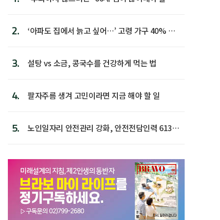
람 1위
2.
‘아파도 집에서 늙고 싶어…’ 고령 가구 40% 노
후 주택이라 어...
3.
설탕 vs 소금, 콩국수를 건강하게 먹는 법
4.
팔자주름 생겨 고민이라면 지금 해야 할 일
5.
노인일자리 안전관리 강화, 안전전담인력 613명
첫 배치