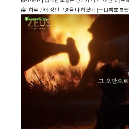
疾] 하루 만에 장안구경을 다 하였네’[一日看盡長安誇