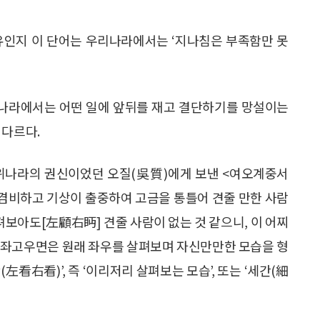
유인지 이 단어는 우리나라에서는 ‘지나침은 부족함만 못
우리나라에서는 어떤 일에 앞뒤를 재고 결단하기를 망설이는
 다르다.
 위나라의 권신이었던 오질(吳質)에게 보낸 <여오계중서
 겸비하고 기상이 출중하여 고금을 통틀어 견줄 만한 사람
펴보아도[左顧右眄] 견줄 사람이 없는 것 같으니, 이 어찌
, 좌고우면은 원래 좌우를 살펴보며 자신만만한 모습을 형
看右看)’, 즉 ‘이리저리 살펴보는 모습’, 또는 ‘세간(細