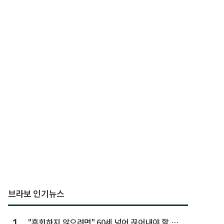
브라보 인기뉴스
1.
"후회하지 않으려면" 60세 넘어 끊어내야 할 사