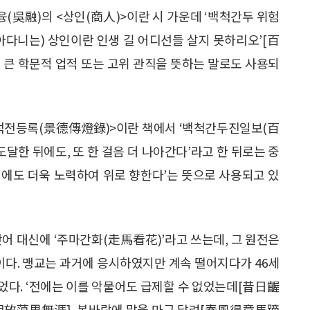
융(吳融)의 <상인(商人)>이란 시 가운데 ‘백척간두 위험
쫓아다니는) 상인이란 인생 길 어디선들 살지 못하리오’[百
큰 학문적 업적 또는 고위 관직을 뜻하는 말로도 사용되
<경덕전등록(景德傳燈錄)>이란 책에서 ‘백척간두진일보(百
도달한 뒤에도, 또 한 걸음 더 나아간다’라고 한 뒤로는 중
 뒤에도 더욱 노력하여 위로 향한다’는 뜻으로 사용되고 있
단어 대신에 ‘주마간화(走馬看花)’라고 쓰는데, 그 원전은
이다. 맹교는 과거에 응시하였지만 계속 떨어지다가 46세
지었다. ‘전에는 이를 악물어도 급제할 수 없었는데[昔日齷
今朝放蕩思無涯], 봄바람에 말을 마구 달려[春風得意馬蹄