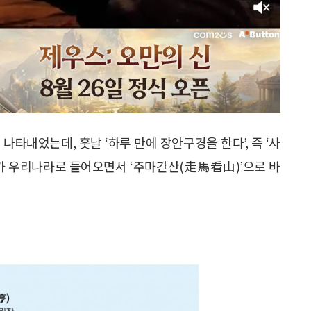
 나타내었는데, 훗날 ‘하루 만에 장안구경을 한다’, 즉 ‘사
어가 우리나라로 들어오면서 ‘주마간산(走馬看山)’으로 바