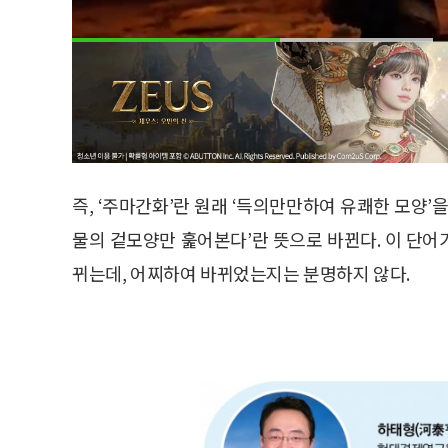
즉, ‘주마간화’란 원래 ‘득의만만하여 유쾌한 모양’을
물의 겉모양만 훑어본다’란 뜻으로 바뀐다. 이 단
뀌는데, 어찌하여 바뀌었는지는 분명하지 않다.