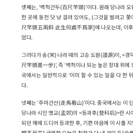
셋째는, ‘백척간두(百尺竿頭)’이다. 원래 당나라 오
한 곳에 동전 닷 냥 걸려 있어도, (그것을 벌려고 
尺竿頭五兩斜 此生何處不爲家]에 나오는데, 이후 
었다.
그러다가 송(宋) 나라 때의 고승 도원(道源)이, 
尺竿頭進一步)’, 즉 ‘백척이나 되는 높은 장대 위에 
국에서는 일반적으로 ‘이미 할 수 있는 일을 다 한
다.
넷째는 ‘주마간산(走馬看山)’이다. 중국에서는 이 
당나라 시인 맹교(孟郊)의 <등과후(登科后)>란 시
되던 해에 드디어 등과한 후, 기쁜 마음에 이 시를 
齪不足花] 급제한 오늘은 천하가 다 내 것인 듯[