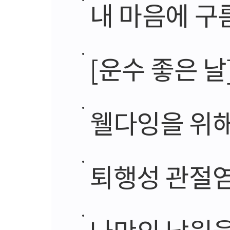
내 마음에 구
[운수 좋은 날
웰다잉을 위해
퇴행성 관절염
나만의 낙원을