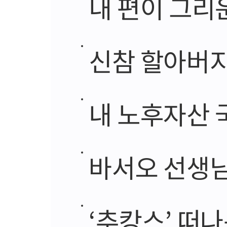
내 편이 그리
신참 할아버지
내 노후자산 
바서오 선생
‘추캉스’ 떠