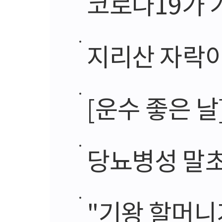
코로나19가 
지리산 자락이
[운수 좋은 날
당뇨병성 말
"기왕 할머니가