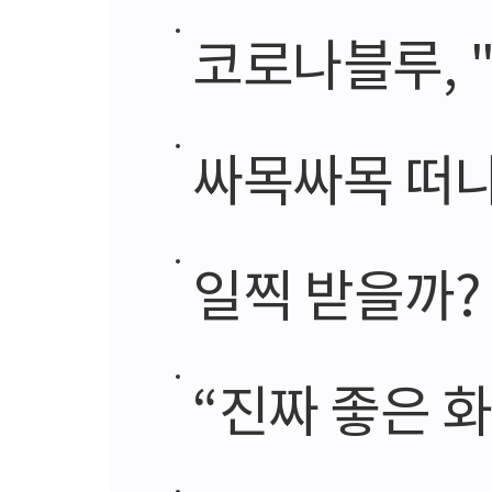
코로나블루, 
싸목싸목 떠나
일찍 받을까?
“진짜 좋은 