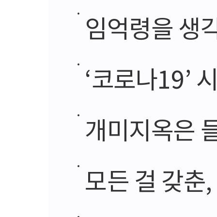
임억령을 생
‘코로나19’
개미지옥은 
모든 걸 갖춘