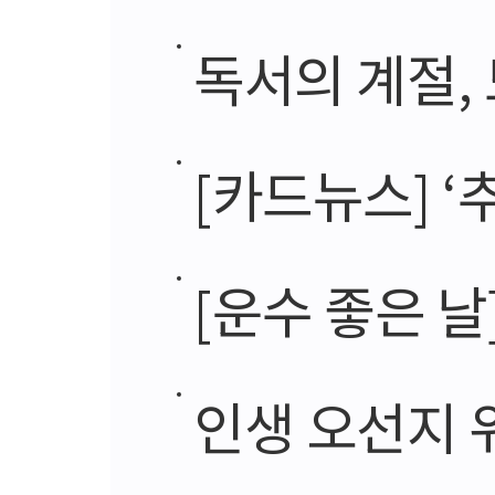
독서의 계절,
[카드뉴스] ‘추
[운수 좋은 날
인생 오선지 