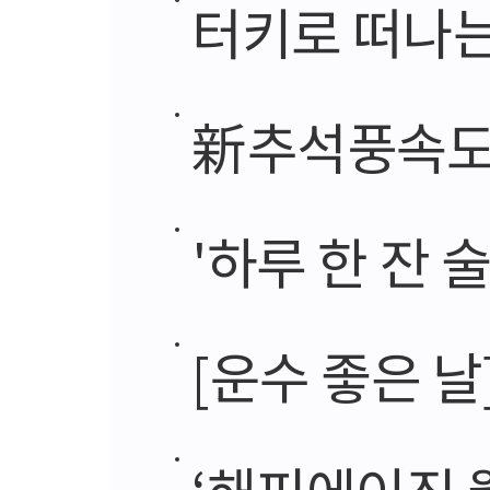
터키로 떠나는
新추석풍속도, 
'하루 한 잔 
[운수 좋은 날
‘해피에이징 