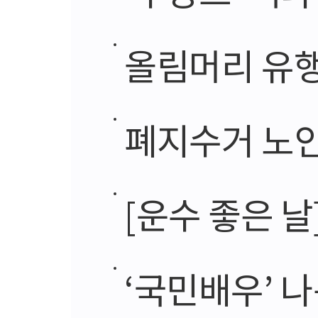
올림머리 유행
폐지수거 노인
[운수 좋은 날
‘국민배우’ 