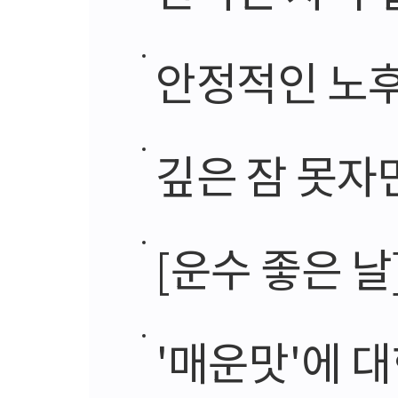
안정적인 노후
깊은 잠 못자면
[운수 좋은 날
'매운맛'에 