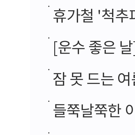
휴가철 '척추
[운수 좋은 날
잠 못 드는 여
들쭉날쭉한 