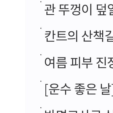
관 뚜껑이 덮
칸트의 산책길
여름 피부 진
[운수 좋은 날