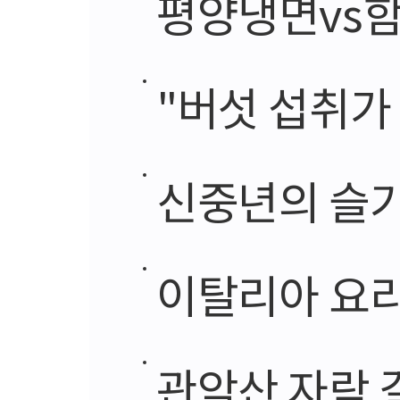
평양냉면vs함
"버섯 섭취가
신중년의 슬기
이탈리아 요리의
관악산 자락 