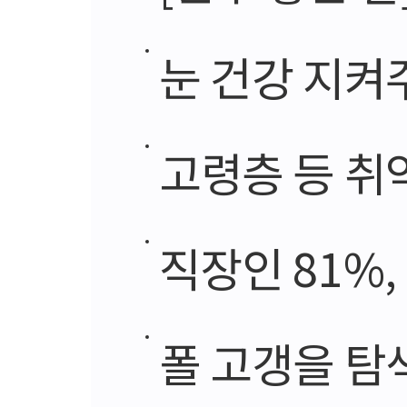
눈 건강 지켜
고령층 등 취약
직장인 81%,
폴 고갱을 탐색