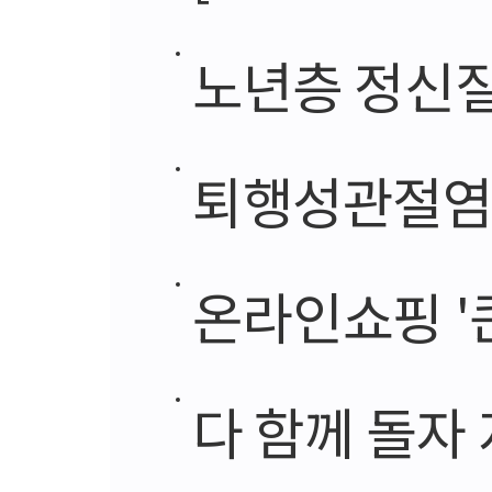
노년층 정신질
퇴행성관절염 
온라인쇼핑 '큰
다 함께 돌자 