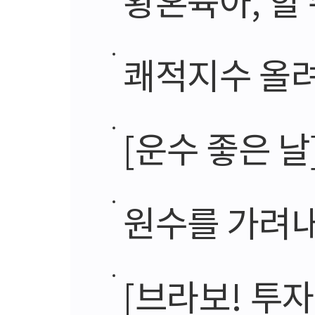
쾌적지수 올
[운수 좋은 날
원수를 가려
[브라보! 투자