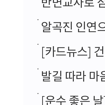
반면교사로 삼
알곡진 인연으
[카드뉴스] 건
발길 따라 마
[운수 좋은 날