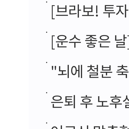
[브라보! 투자
[운수 좋은 날
"뇌에 철분 
은퇴 후 노후