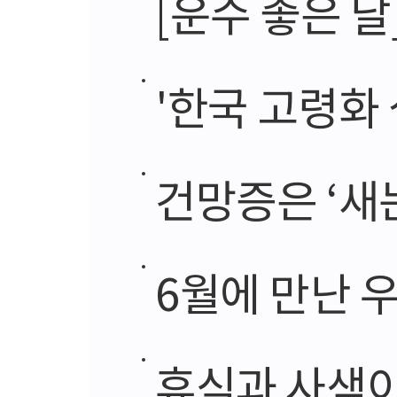
[운수 좋은 날
'한국 고령화 
건망증은 ‘새
6월에 만난 
휴식과 사색이