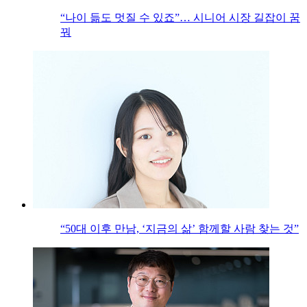
“나이 듦도 멋질 수 있죠”… 시니어 시장 길잡이 꿈
꿔
“50대 이후 만남, ‘지금의 삶’ 함께할 사람 찾는 것”