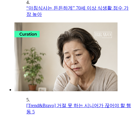
4.
“아침식사는 든든하게” 70세 이상 식생활 점수 가
장 높아
5.
[Trend&Bravo] 거절 못 하는 시니어가 끊어야 할 행
동 5