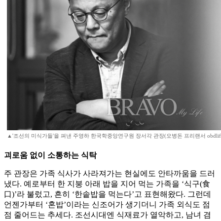
▲'조선의 미식가들'을 펴낸 주영하 한국학중앙연구원 장서각 관장(오병돈 프리랜서 obdlife@g
괴로움 없이 소통하는 식탁
주 관장은 가족 식사가 사라져가는 현실에도 안타까움을 드러
냈다. 예로부터 한 지붕 아래 밥을 지어 먹는 가족을 ‘식구(食
口)’라 불렀고, 흔히 ‘한솥밥을 먹는다’고 표현해왔다. 그런데
언젠가부터 ‘혼밥’이라는 신조어가 생기더니 가족 외식도 점
점 줄어드는 추세다. 조선시대엔 식재료가 열악하고, 남녀 겸