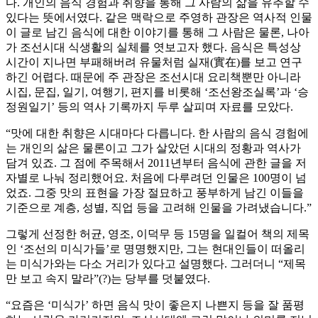
다. 개인의 음식 경험과 취향을 통해 그 사람의 삶을 유추할 수
있다는 뜻에서였다. 같은 맥락으로 주영하 관장은 역사적 인물
이 글로 남긴 음식에 대한 이야기를 통해 그 사람은 물론, 나아
가 조선시대 식생활의 실체를 엿보고자 했다. 음식은 특성상
시간이 지나면 부패해버려 유물처럼 실재(實在)를 보고 연구
하긴 어렵다. 때문에 주 관장은 조선시대 요리책뿐만 아니라
시집, 문집, 일기, 여행기, 편지를 비롯해 ‘조선왕조실록’과 ‘승
정원일기’ 등의 역사 기록까지 두루 살피며 자료를 모았다.
“맛에 대한 취향은 시대마다 다릅니다. 한 사람의 음식 경험에
는 개인의 삶은 물론이고 그가 살았던 시대의 정황과 역사가
담겨 있죠. 그 점에 주목해서 2011년부터 음식에 관한 글을 저
자별로 나눠 정리했어요. 처음에 다루려던 인물은 100명이 넘
었죠. 그중 맛의 표현을 가장 절묘하고 풍부하게 남긴 이들을
기준으로 계층, 성별, 직업 등을 고려해 인물을 가려냈습니다.”
그렇게 선정한 허균, 영조, 이덕무 등 15명을 일컬어 책의 제목
인 ‘조선의 미식가들’로 명명했지만, 그는 현대인들이 떠올리
는 미식가와는 다소 거리가 있다고 설명했다. 그러더니 “제목
만 보고 속지 말라”(?)는 당부를 덧붙였다.
“요즘은 ‘미식가’ 하면 음식 맛이 좋은지 나쁜지 등을 잘 품평