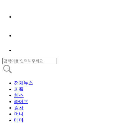
전체뉴스
피플
헬스
라이프
컬처
머니
테마