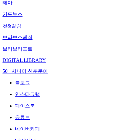
테마
카드뉴스
컷&칼럼
브라보스페셜
브라보리포트
DIGITAL LIBRARY
50+ 시니어 신춘문예
블로그
인스타그램
페이스북
유튜브
네이버카페