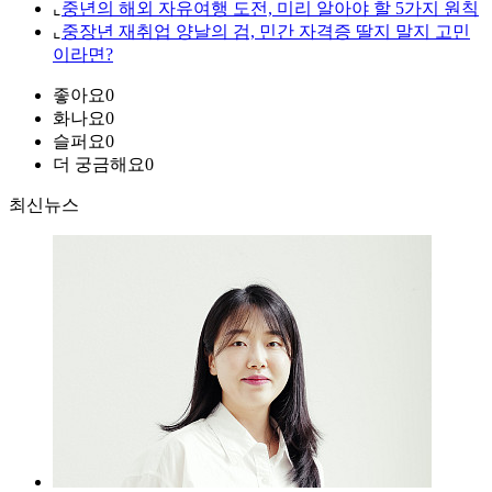
⌞
중년의 해외 자유여행 도전, 미리 알아야 할 5가지 원칙
⌞
중장년 재취업 양날의 검, 민간 자격증 딸지 말지 고민
이라면?
좋아요
0
화나요
0
슬퍼요
0
더 궁금해요
0
최신뉴스