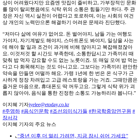
상이 어려웠다지만 요즘엔 맛집이 즐비하고, 가부장적인 문화
를 많이 탈피했음에도 식탁 위의 소통은 힘들기만 하다. 주 관
장은 자신 역시 실천이 어렵다고 토로하며, 이는 사회의 여건
상 개인의 노력만으론 해결하기 어려운 문제라 진단했다.
“저마다 삶에 여유가 없어요. 돈 벌어야지, 남들 가는 여행도
가야지, 자기계발도 해야지, 스마트폰도 봐야지, 일상을 사는
데 해야 할 일과 조건이 과거에 비해 많아지고 복잡해졌잖아
요. 이것저것 할 시간도 부족한데, 소통한답시고 가족끼리 때
맞춰 밥 먹자 강요할 수도 없는 노릇이죠. 또 매일 모여 밥 먹는
다고 다 화목해지는 것도 아니고요. 그보다는 가족끼리 편안한
약속을 만들면 어떨까 해요. 가령 1년에 한 번은 온 식구가 근
사하게 정장 차려입고 고급 레스토랑을 가는 거죠. 그때만큼은
즐거운 마음으로, 휴대폰도 딱 꺼두고요. 그렇게 식탁 위가 괴
롭지 않아야, 음식을 통한 진정한 소통도 가능하리라 봅니다.”
이지혜 기자
jyelee@etoday.co.kr
#주영하
#음식인문학
#조선의미식가들
#한국학중앙연구원
#
장서각
이지혜 기자의 주요 뉴스
⌞
“중년 이후 더 멀리 가려면, 지금 잠시 쉬어 가세요”