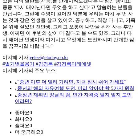
있는 나의 달란트(재능)를 만개시켜보겠다는 다짐인 셈이죠.
종종 ‘다시 태어난다면 무엇을 하고 싶다’고 말씀하는 분들을
만납니다. 그런데 수명이 길어진 덕분에 우리는 마치 두 번 사
는 것과 같은 인생을 살고 있어요. 공부하고, 직장 다니고, 가족
을 위해 살았던 전반생, 그리고 오롯이 나만을 위해 사는 후반
생. 어쩌면 이 후반의 삶이 더 길다고 볼 수도 있죠. 그러니 다
시 태어난 인생이라 여기시고 무엇에든 도전하시며 만개한 삶
을 꿈꾸시길 바랍니다.”
이지혜 기자
jyelee@etoday.co.kr
#벌거벗을용기
#김경록
#김경록미래에셋
이지혜 기자의 주요 뉴스
⌞
“중년 이후 더 멀리 가려면, 지금 잠시 쉬어 가세요”
⌞
중년의 해외 자유여행 도전, 미리 알아야 할 5가지 원칙
⌞
중장년 재취업 양날의 검, 민간 자격증 딸지 말지 고민
이라면?
좋아요
0
화나요
0
슬퍼요
0
더 궁금해요
0