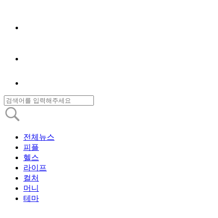
전체뉴스
피플
헬스
라이프
컬처
머니
테마