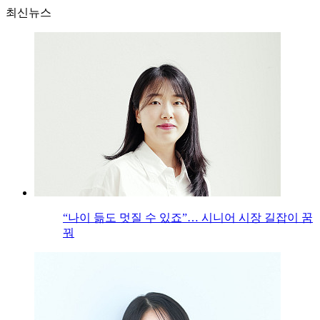
최신뉴스
“나이 듦도 멋질 수 있죠”… 시니어 시장 길잡이 꿈
꿔