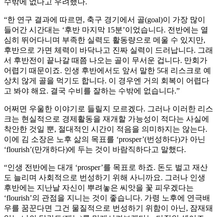
수밖에 없다고 우려했다.
“한 연구 결과에 따르면, 축구 경기에서 골(goal)이 가장 많이
들어간 시간대는 ‘후반 마지막 15분’이었습니다. 전반에는 열
심히 뛰어다니며 부족한 실력도 활동량으로 메울 수 있지만,
후반으로 가면 체력이 바닥나고 진짜 실력이 드러납니다. 그래
서 후반전이 끝나갈 때쯤 나오는 골이 무서운 겁니다. 만회가
어렵기 때문이죠. 인생 후반에서도 앞서 말한 5대 리스크로 예
상치 않게 골을 먹기도 합니다. 이 경우엔 거의 회복이 어렵다
고 봐야 해요. 결국 수비를 잘하는 수밖에 없습니다.”
어쩌면 우울한 이야기로 들릴지 모르겠다. 그러나 이러한 리스
크는 현실적으로 경제활동을 재개할 가능성이 적다는 사실에
착안한 것일 뿐, 절대적인 시간이 적음을 의미하지는 않는다.
이에 김 소장은 노후 삶의 목표를 ‘prosper’(번성하다)가 아닌
‘flourish’(만개하다)에 두는 것이 바람직하다고 말했다.
“인생 전반에는 대개 ‘prosper’를 목표로 하죠. 돈도 벌고 재산
도 늘리며 사회적으로 번성하기 위해 사니까요. 그러나 인생
후반에는 지난날 자신이 뿌려놓은 씨앗을 꽃 피우겠다는
‘flourish’의 관점을 지니는 것이 좋습니다. 가령 노후에 연극배
우를 꿈꾼다면 그건 물질적으로 번성하기 위함이 아닌, 잠재돼