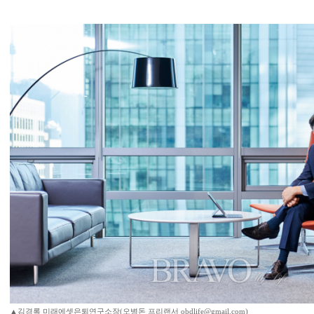
▲김경록 미래에셋은퇴연구소장(오병돈 프리랜서 obdlife@gmail.com)