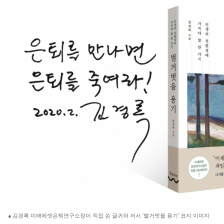
▲김경록 미래에셋은퇴연구소장이 직접 쓴 글귀와 저서 '벌거벗을 용기' 표지 이미지