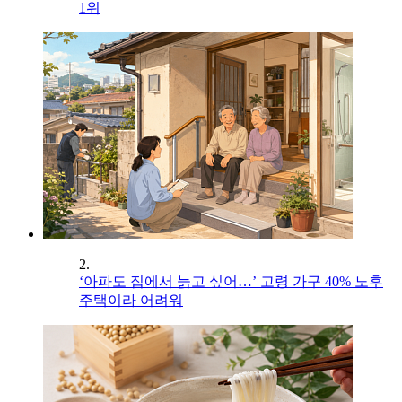
1위
2.
‘아파도 집에서 늙고 싶어…’ 고령 가구 40% 노후
주택이라 어려워