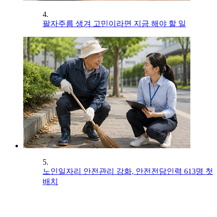
4.
팔자주름 생겨 고민이라면 지금 해야 할 일
5.
노인일자리 안전관리 강화, 안전전담인력 613명 첫
배치