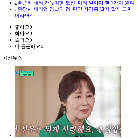
⌞
중년의 해외 자유여행 도전, 미리 알아야 할 5가지 원칙
⌞
중장년 재취업 양날의 검, 민간 자격증 딸지 말지 고민
이라면?
좋아요
0
화나요
0
슬퍼요
0
더 궁금해요
0
최신뉴스