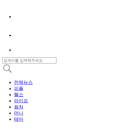
전체뉴스
피플
헬스
라이프
컬처
머니
테마