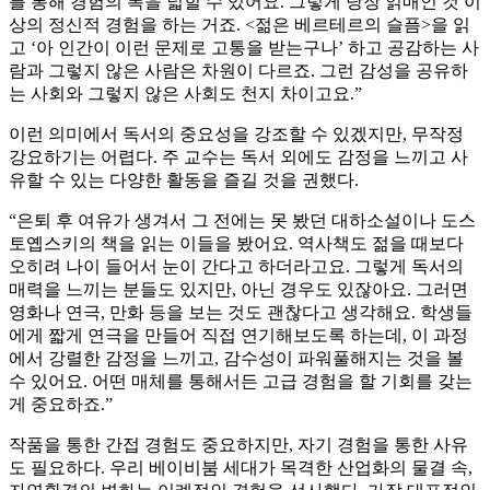
를 통해 경험의 폭을 넓힐 수 있어요. 그렇게 당장 얽매인 것 이
상의 정신적 경험을 하는 거죠. <젊은 베르테르의 슬픔>을 읽
고 ‘아 인간이 이런 문제로 고통을 받는구나’ 하고 공감하는 사
람과 그렇지 않은 사람은 차원이 다르죠. 그런 감성을 공유하
는 사회와 그렇지 않은 사회도 천지 차이고요.”
이런 의미에서 독서의 중요성을 강조할 수 있겠지만, 무작정
강요하기는 어렵다. 주 교수는 독서 외에도 감정을 느끼고 사
유할 수 있는 다양한 활동을 즐길 것을 권했다.
“은퇴 후 여유가 생겨서 그 전에는 못 봤던 대하소설이나 도스
토옙스키의 책을 읽는 이들을 봤어요. 역사책도 젊을 때보다
오히려 나이 들어서 눈이 간다고 하더라고요. 그렇게 독서의
매력을 느끼는 분들도 있지만, 아닌 경우도 있잖아요. 그러면
영화나 연극, 만화 등을 보는 것도 괜찮다고 생각해요. 학생들
에게 짧게 연극을 만들어 직접 연기해보도록 하는데, 이 과정
에서 강렬한 감정을 느끼고, 감수성이 파워풀해지는 것을 볼
수 있어요. 어떤 매체를 통해서든 고급 경험을 할 기회를 갖는
게 중요하죠.”
작품을 통한 간접 경험도 중요하지만, 자기 경험을 통한 사유
도 필요하다. 우리 베이비붐 세대가 목격한 산업화의 물결 속,