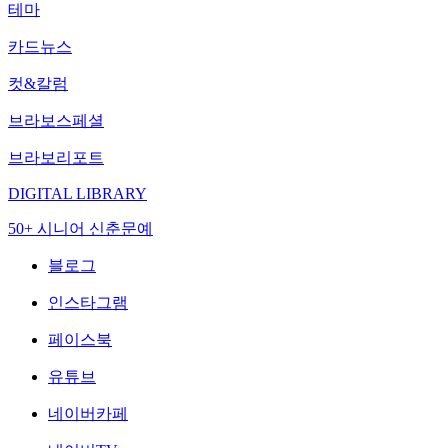
테마
카드뉴스
컷&칼럼
브라보스페셜
브라보리포트
DIGITAL LIBRARY
50+ 시니어 신춘문예
블로그
인스타그램
페이스북
유튜브
네이버카페