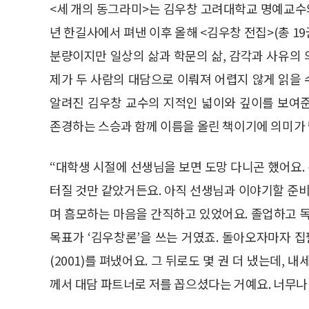
<세 개의 동그라미>는 김우창 고려대학교 명예교수와
년 한길사에서 펴낸 이후 올해 <김우창 전집>(총 19권
분량이지만 일상의 삶과 학문의 삶, 감각과 사유의 
제가 두 사람의 대담으로 이뤄져 어렵지 않게 읽을 
알려진 김우창 교수의 지적인 넓이와 깊이를 보여
존경하는 스승과 함께 이름을 올린 책이기에 의미가
“대학생 시절에 선생님을 보면 도망 다니곤 했어요
터질 것만 같았거든요. 아직 선생님과 이야기할 준비
며 흠모하는 마음을 간직하고 있었어요. 졸업하고 
목표가 ‘김우창론’을 쓰는 거였죠. 돌아오자마자 집
(2001)를 펴냈어요. 그 뒤로도 몇 권 더 냈는데,
께서 대담 파트너로 저를 꼽으셨다는 거예요. 너무나 