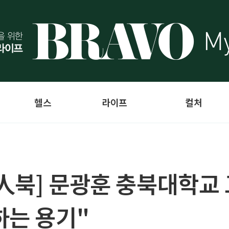
헬스
라이프
컬처
人북] 문광훈 충북대학교 
하는 용기"