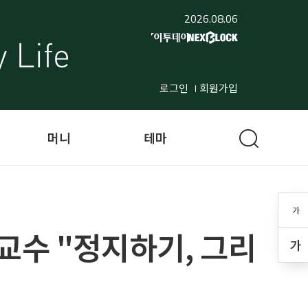
2026.08.06
로그인
회원가입
머니
테마
가
교수 "정지하기, 그리
가