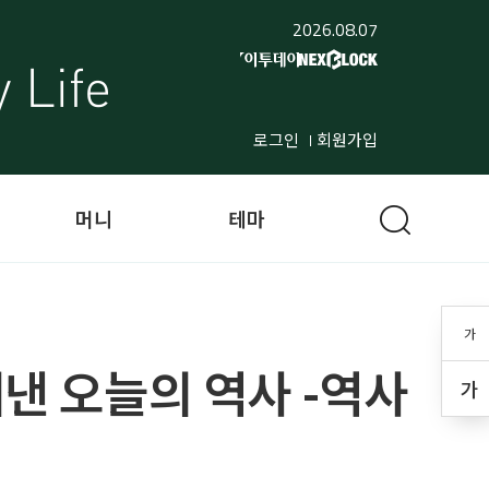
2026.08.07
로그인
회원가입
머니
테마
가
궈낸 오늘의 역사 -역사
가