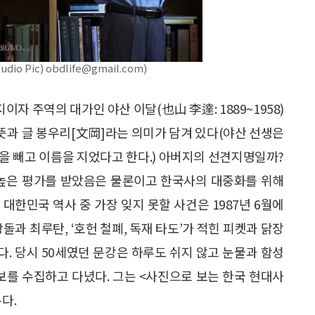
Pic) obdlife@gmail.com)
이자 주역의 대가인 야산 이달(也山 李達: 1889~1958)
뜻과 글 봉우리[文岡]라는 의미가 담겨 있다(야산 선생은
곤’을 빼고 이름을 지었다고 한다.) 아버지의 선견지명일까?
 높은 평가를 받았음은 물론이고 한국사의 대중화를 위해
 대한민국 역사 중 가장 잊지 못할 사건은 1987년 6월에
돌과 최루탄, ‘호헌 철폐, 독재 타도’가 적힌 피켓과 닭장
다. 당시 50세였던 문강은 하루도 쉬지 않고 눈물과 함성
보를 수집하고 다녔다. 그는 <사진으로 보는 한국 현대사
다.