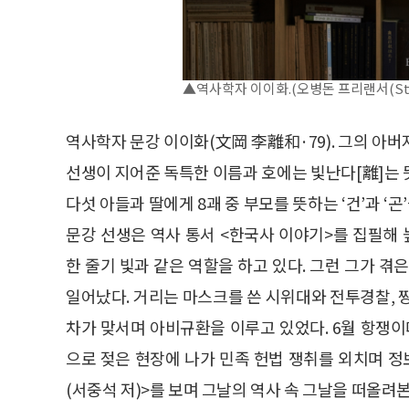
▲역사학자 이이화.(오병돈 프리랜서(Studio 
역사학자 문강 이이화(文岡 李離和·79). 그의 아버지
선생이 지어준 독특한 이름과 호에는 빛난다[離]는 
다섯 아들과 딸에게 8괘 중 부모를 뜻하는 ‘건’과 ‘
문강 선생은 역사 통서 <한국사 이야기>를 집필해
한 줄기 빛과 같은 역할을 하고 있다. 그런 그가 겪은
일어났다. 거리는 마스크를 쓴 시위대와 전투경찰, 짱
차가 맞서며 아비규환을 이루고 있었다. 6월 항쟁이
으로 젖은 현장에 나가 민족 헌법 쟁취를 외치며 정
(서중석 저)>를 보며 그날의 역사 속 그날을 떠올려본