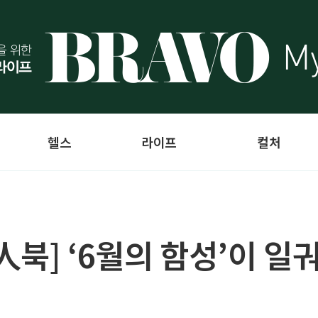
헬스
라이프
컬처
북] ‘6월의 함성’이 일