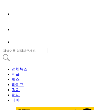
전체뉴스
피플
헬스
라이프
컬처
머니
테마