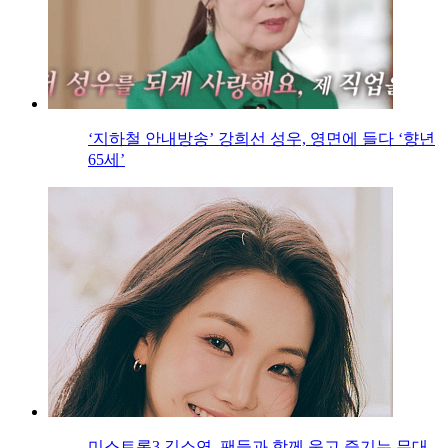
‘지하철 안내방송’ 강희선 성우, 영면에 들다 ‘향년
65세’
미스트롯3 김소연, 팬들과 함께 웃고 즐기는 무대