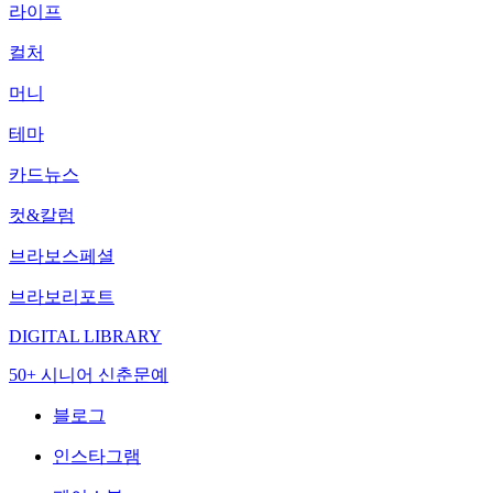
라이프
컬처
머니
테마
카드뉴스
컷&칼럼
브라보스페셜
브라보리포트
DIGITAL LIBRARY
50+ 시니어 신춘문예
블로그
인스타그램