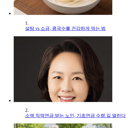
1.
설탕 vs 소금, 콩국수를 건강하게 먹는 법
2.
소액 직역연금 받는 노인, 기초연금 수령 길 열린다