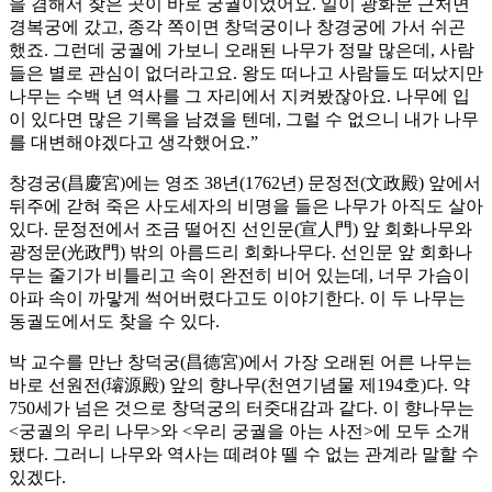
을 겸해서 찾은 곳이 바로 궁궐이었어요. 일이 광화문 근처면
경복궁에 갔고, 종각 쪽이면 창덕궁이나 창경궁에 가서 쉬곤
했죠. 그런데 궁궐에 가보니 오래된 나무가 정말 많은데, 사람
들은 별로 관심이 없더라고요. 왕도 떠나고 사람들도 떠났지만
나무는 수백 년 역사를 그 자리에서 지켜봤잖아요. 나무에 입
이 있다면 많은 기록을 남겼을 텐데, 그럴 수 없으니 내가 나무
를 대변해야겠다고 생각했어요.”
창경궁(昌慶宮)에는 영조 38년(1762년) 문정전(文政殿) 앞에서
뒤주에 갇혀 죽은 사도세자의 비명을 들은 나무가 아직도 살아
있다. 문정전에서 조금 떨어진 선인문(宣人門) 앞 회화나무와
광정문(光政門) 밖의 아름드리 회화나무다. 선인문 앞 회화나
무는 줄기가 비틀리고 속이 완전히 비어 있는데, 너무 가슴이
아파 속이 까맣게 썩어버렸다고도 이야기한다. 이 두 나무는
동궐도에서도 찾을 수 있다.
박 교수를 만난 창덕궁(昌德宮)에서 가장 오래된 어른 나무는
바로 선원전(璿源殿) 앞의 향나무(천연기념물 제194호)다. 약
750세가 넘은 것으로 창덕궁의 터줏대감과 같다. 이 향나무는
<궁궐의 우리 나무>와 <우리 궁궐을 아는 사전>에 모두 소개
됐다. 그러니 나무와 역사는 떼려야 뗄 수 없는 관계라 말할 수
있겠다.