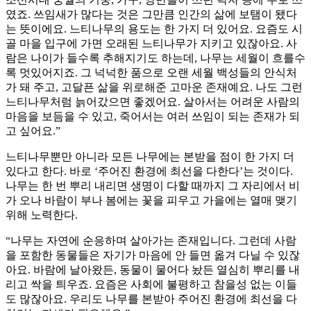
였죠. 쓰임새가 많다는 것은 그만큼 인간의 삶에 보탬이 됐다
는 뜻이에요. 느티나무의 용도는 한 가지 더 있어요. 요즘도 시
골 마을 입구에 가면 오래된 느티나무가 지키고 있잖아요. 사
람은 나이가 들수록 추해지기도 하는데, 나무는 세월이 흐를수
록 멋있어지죠. 그 넉넉한 품으로 오랜 세월 백성들의 안식처
가 돼 주고, 고달픈 삶을 위로해준 고마운 존재예요. 나도 그런
느티나무처럼 늙어갔으면 좋겠어요. 살아서는 어려운 사람의
마음을 보듬을 수 있고, 죽어서는 여러 쓰임이 되는 존재가 되
고 싶어요.”
느티나무뿐만 아니라 모든 나무에는 본받을 점이 한 가지 더
있다고 한다. 바로 ‘주어진 환경에 최선을 다한다’는 것이다.
나무는 한 번 뿌리 내리면 생명이 다할 때까지 그 자리에서 비
가 오나 바람이 부나 봄에는 꽃을 피우고 가을에는 열매 맺기
위해 노력한다.
“나무는 자연에 순응하며 살아가는 존재입니다. 그런데 사람
을 포함한 동물들은 자기가 마음에 안 들면 옮겨 다닐 수 있잖
아요. 바람에 날아왔든, 동물이 물어다 놨든 열심히 뿌리를 내
리고 싹을 틔우죠. 요즘은 사회에 불평하고 참을성 없는 이들
도 많잖아요. 우리도 나무를 본받아 주어진 환경에 최선을 다