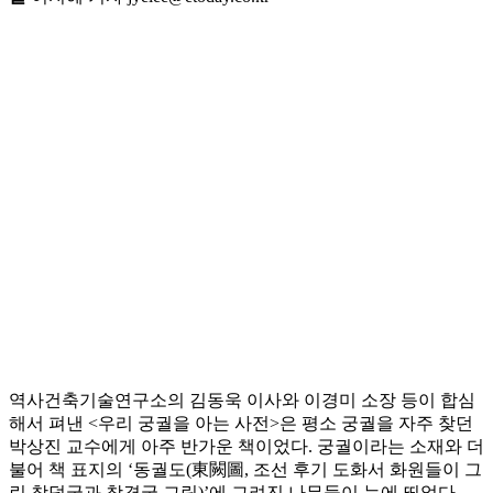
역사건축기술연구소의 김동욱 이사와 이경미 소장 등이 합심
해서 펴낸 <우리 궁궐을 아는 사전>은 평소 궁궐을 자주 찾던
박상진 교수에게 아주 반가운 책이었다. 궁궐이라는 소재와 더
불어 책 표지의 ‘동궐도(東闕圖, 조선 후기 도화서 화원들이 그
린 창덕궁과 창경궁 그림)’에 그려진 나무들이 눈에 띄었다.