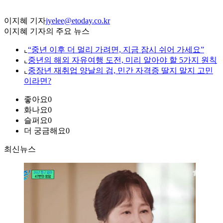
이지혜 기자
jyelee@etoday.co.kr
이지혜 기자의 주요 뉴스
⌞
“중년 이후 더 멀리 가려면, 지금 잠시 쉬어 가세요”
⌞
중년의 해외 자유여행 도전, 미리 알아야 할 5가지 원칙
⌞
중장년 재취업 양날의 검, 민간 자격증 딸지 말지 고민
이라면?
좋아요
0
화나요
0
슬퍼요
0
더 궁금해요
0
최신뉴스