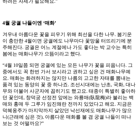
하려는 자세가 필요해요.”
4월 궁궐 나들이엔 ‘매화’
겨우내 아름다운 꽃을 피우기 위해 최선을 다한 나무. 봄기운
이 충만한 4월이면 궁궐에도 나무마다 꽃망울 터뜨리기에 분
주해진다. 궁궐은 어느 계절에나 가도 좋다는 박 교수는 특히
봄에는 매화나무가 으뜸이라고 했다.
“4월 10일쯤 되면 궁궐에 있는 모든 나무가 꽃을 피웁니다. 그
중에서도 꼭 한번 가서 보시라고 권하고 싶은 건 매화나무예
요. 매화는 화려하지는 않지만 나름의 고고한 자태를 뽐내는
품격 있는 동양의 꽃 중 하나죠. 조선시대에는 난초, 국화, 대나
무와 더불어 사군자에 꼽히기도 했고요. 태종이 특별히 좋아하
던 꽃인데, 창덕궁 선정전 앞에는 와룡매(臥龍梅)라 불리는 백
매와 홍매 두 그루가 임진왜란 전까지 있었다고 해요. 지금은
덕혜옹주가 마지막까지 살았던 낙선재에도 매화나무가 많으
니(근래에 심은 것), 아름다운 매화를 볼 겸 궁궐 나들이 떠나
보는 것 어떨까요?”