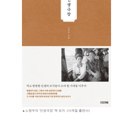
▲노명우의 '인생극장' 책 표지. (사계절 출판사)