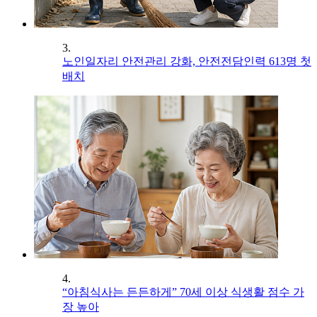
3.
노인일자리 안전관리 강화, 안전전담인력 613명 첫
배치
4.
“아침식사는 든든하게” 70세 이상 식생활 점수 가
장 높아