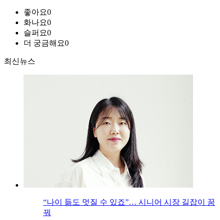
좋아요
0
화나요
0
슬퍼요
0
더 궁금해요
0
최신뉴스
“나이 듦도 멋질 수 있죠”… 시니어 시장 길잡이 꿈
꿔