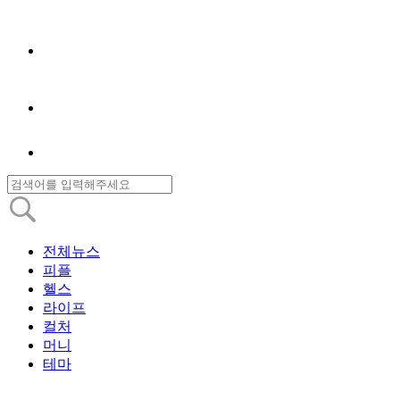
전체뉴스
피플
헬스
라이프
컬처
머니
테마