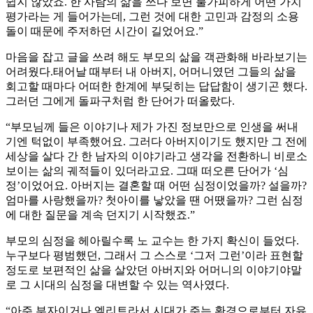
쉽지 않았죠. 한 사람의 삶을 쓰다 보면 불가피하게 어떤 가치
평가라는 게 들어가는데, 그런 것에 대한 고민과 감정의 소용
돌이 때문에 주저하던 시간이 길었어요.”
마음을 잡고 글을 쓰려 해도 부모의 삶을 객관화해 바라보기는
어려웠다.태어날 때부터 내 아버지, 어머니였던 그들의 삶을
회고할 때마다 어떠한 한계에 부딪히는 답답함이 생기곤 했다.
그러던 그에게 돌파구처럼 한 단어가 떠올랐다.
“부모님께 들은 이야기나 제가 가진 정보만으로 인생을 써내
기엔 턱없이 부족했어요. 그러다 아버지이기도 했지만 그 전에
세상을 살다 간 한 남자의 이야기라고 생각을 전환하니 비로소
보이는 삶의 궤적들이 있더라고요. 그때 떠오른 단어가 ‘심
정’이었어요. 아버지는 결혼할 때 어떤 심정이었을까? 설을까?
엄마를 사랑했을까? 첫아이를 낳았을 땐 어땠을까? 그런 심정
에 대한 질문을 계속 던지기 시작했죠.”
부모의 심정을 헤아릴수록 노 교수는 한 가지 확신이 들었다.
누구보다 평범했던, 그래서 그 스스로 ‘그저 그런’이라 표현할
정도로 보편적인 삶을 살았던 아버지와 어머니의 이야기야말
로 그 시대의 심정을 대변할 수 있는 역사였다.
“아주 부자이거나 엘리트라서 시대가 주는 환경으로부터 자유