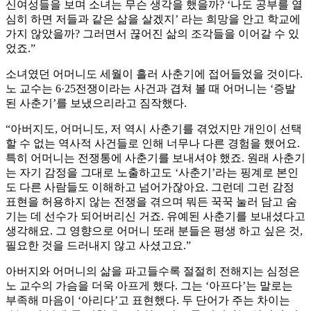
신여성들을 보며 소녀는 무슨 생각을 했을까? ‘나도 공부를 열
심히 하면 저들과 같은 삶을 살겠지’ 라는 희망을 안고 학교에
가지 않았을까? 그러면서 끊어진 삶의 조각들을 이어갈 수 있
었죠.”
소녀였던 어머니도 세월이 흘러 사춘기에 접어들었을 것이다.
노 교수는 6·25전쟁이라는 사건과 겹쳐 볼 때 어머니는 ‘증발
된 사춘기’를 보냈으리라고 짐작했다.
“아버지도, 어머니도, 저 역시 사춘기를 겪었지만 개인이 선택
할 수 없는 역사적 사건들로 인해 너무나 다른 경험을 했어요.
특히 어머니는 전쟁통에 사춘기를 보내셔야 했죠. 원래 사춘기
는 자기 감정을 그대로 노출하고도 ‘사춘기’라는 핑계로 본인
도 다른 사람들도 이해하고 넘어가잖아요. 그런데 그런 감정
표현을 허용하지 않는 전쟁을 겪으며 뭐든 꾹꾹 눌러 담고 숨
기는 데 선수가 되어버리신 거죠. 유예된 사춘기를 보내셨다고
생각해요. 그 영향으로 어머니 또래 분들은 평생 하고 싶은 것,
필요한 것을 드러내지 않고 사셨고요.”
아버지와 어머니의 삶을 파고들수록 절절히 전해지는 심정은
노 교수의 가슴을 더욱 아프게 했다. 그는 ‘아프다’는 말로는
부족해 마음이 ‘아리다’고 표현했다. 두 단어가 주는 차이는