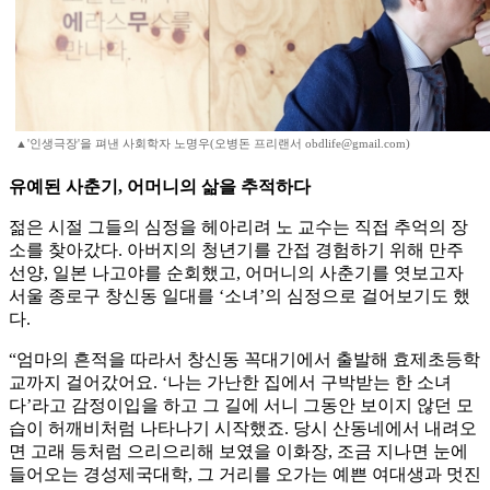
▲'인생극장'을 펴낸 사회학자 노명우(오병돈 프리랜서 obdlife@gmail.com)
유예된 사춘기, 어머니의 삶을 추적하다
젊은 시절 그들의 심정을 헤아리려 노 교수는 직접 추억의 장
소를 찾아갔다. 아버지의 청년기를 간접 경험하기 위해 만주
선양, 일본 나고야를 순회했고, 어머니의 사춘기를 엿보고자
서울 종로구 창신동 일대를 ‘소녀’의 심정으로 걸어보기도 했
다.
“엄마의 흔적을 따라서 창신동 꼭대기에서 출발해 효제초등학
교까지 걸어갔어요. ‘나는 가난한 집에서 구박받는 한 소녀
다’라고 감정이입을 하고 그 길에 서니 그동안 보이지 않던 모
습이 허깨비처럼 나타나기 시작했죠. 당시 산동네에서 내려오
면 고래 등처럼 으리으리해 보였을 이화장, 조금 지나면 눈에
들어오는 경성제국대학, 그 거리를 오가는 예쁜 여대생과 멋진