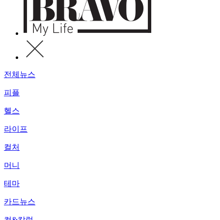
전체뉴스
피플
헬스
라이프
컬처
머니
테마
카드뉴스
컷&칼럼