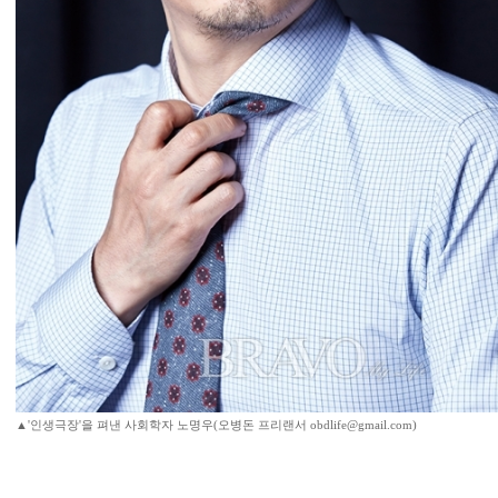
▲'인생극장'을 펴낸 사회학자 노명우(오병돈 프리랜서 obdlife@gmail.com)