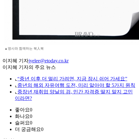
▲명사와 함께하는 북人북
이지혜 기자
jyelee@etoday.co.kr
이지혜 기자의 주요 뉴스
⌞
“중년 이후 더 멀리 가려면, 지금 잠시 쉬어 가세요”
⌞
중년의 해외 자유여행 도전, 미리 알아야 할 5가지 원칙
⌞
중장년 재취업 양날의 검, 민간 자격증 딸지 말지 고민
이라면?
좋아요
0
화나요
0
슬퍼요
0
더 궁금해요
0