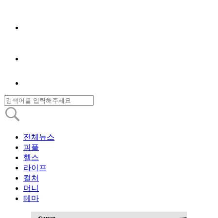
전체뉴스
피플
헬스
라이프
컬처
머니
테마