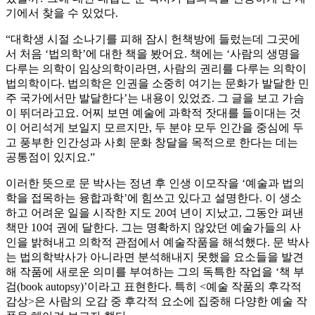
기에서 찾을 수 있었다.
“대학생 시절 소나기를 피해 잠시 헌책방에 들렀는데 그곳에
서 처음 ‘법의학’에 대한 책을 봤어요. 책에는 ‘사람의 생명을
다루는 의학이 임상의학이라면, 사람의 권리를 다루는 의학이
법의학이다. 법의학은 인권을 소중히 여기는 문화가 발달한 민
주 국가에서만 발달한다’는 내용이 있었죠. 그 글을 보고 가슴
이 뛰더라고요. 어찌 보면 예술에 과학적 잣대를 들이대는 것
이 어리석게 보일지 모르지만, 두 분야 모두 인간을 중심에 두
고 풍부한 인간성과 사회 문화 창달을 목적으로 한다는 데는
공통점이 있지요.”
이러한 뜻으로 문 박사는 정년 후 인생 이모작을 ‘예술과 법의
학을 접목하는 융합과학’에 힘쓰고 있다고 설명한다. 이 생소
하고 어려운 일을 시작한 지도 20여 년이 지났고, 그동안 펴낸
책만 10여 권에 달한다. 그는 명확하지 않았던 예술가들의 사
인을 밝혀내고 의학적 관점에서 예술작품을 해석했다. 문 박사
는 법의학박사가 아니라면 분석해내지 못했을 요소들을 발견
해 작품에 새로운 의미를 부여하는 그의 독특한 작업을 ‘책 부
검(book autopsy)’이라고 표현한다. 특히 <예술 작품의 후각적
감상>은 사람의 오감 중 후각적 요소에 집중해 다양한 예술 작