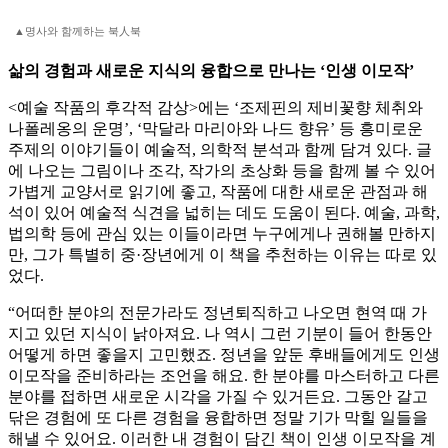
▲명사와 함께하는 북人북
삶의 경험과 새로운 지식의 융합으로 만나는 ‘인생 이모작’
<예술 작품의 후각적 감상>에는 ‘조제핀의 제비꽃향 체취와
나폴레옹의 운명’, ‘막달라 마리아와 나드 향유’ 등 흥미로운
주제의 이야기들이 예술적, 의학적 분석과 함께 담겨 있다. 글
에 나오는 그림이나 조각, 작가의 초상화 등을 함께 볼 수 있어
가볍게 교양서로 읽기에 좋고, 작품에 대한 새로운 관점과 해
석이 있어 예술적 식견을 넓히는 데도 도움이 된다. 예술, 과학,
법의학 등에 관심 있는 이들이라면 누구에게나 권해볼 만하지
만, 그가 특별히 중·장년에게 이 책을 추천하는 이유는 따로 있
었다.
“어떠한 분야의 전문가라도 정년퇴직하고 나오면 현역 때 가
지고 있던 지식이 낡아져요. 나 역시 그런 기분이 들어 한동안
어떻게 하면 좋을지 고민했죠. 정년을 앞둔 후배들에게도 인생
이모작을 준비하라는 조언을 해요. 한 분야를 마스터하고 다른
분야를 접하면 새로운 시각을 가질 수 있거든요. 그동안 갈고
닦은 경험에 또 다른 경험을 융합하면 정말 기가 막힐 일들을
해낼 수 있어요. 이러한 내 경험이 담긴 책이 인생 이모작을 계