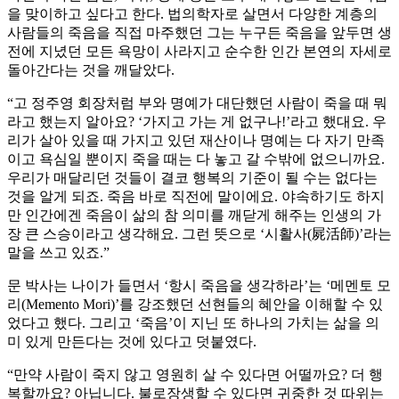
을 맞이하고 싶다고 한다. 법의학자로 살면서 다양한 계층의
사람들의 죽음을 직접 마주했던 그는 누구든 죽음을 앞두면 생
전에 지녔던 모든 욕망이 사라지고 순수한 인간 본연의 자세로
돌아간다는 것을 깨달았다.
“고 정주영 회장처럼 부와 명예가 대단했던 사람이 죽을 때 뭐
라고 했는지 알아요? ‘가지고 가는 게 없구나!’라고 했대요. 우
리가 살아 있을 때 가지고 있던 재산이나 명예는 다 자기 만족
이고 욕심일 뿐이지 죽을 때는 다 놓고 갈 수밖에 없으니까요.
우리가 매달리던 것들이 결코 행복의 기준이 될 수는 없다는
것을 알게 되죠. 죽음 바로 직전에 말이에요. 야속하기도 하지
만 인간에겐 죽음이 삶의 참 의미를 깨닫게 해주는 인생의 가
장 큰 스승이라고 생각해요. 그런 뜻으로 ‘시활사(屍活師)’라는
말을 쓰고 있죠.”
문 박사는 나이가 들면서 ‘항시 죽음을 생각하라’는 ‘메멘토 모
리(Memento Mori)’를 강조했던 선현들의 혜안을 이해할 수 있
었다고 했다. 그리고 ‘죽음’이 지닌 또 하나의 가치는 삶을 의
미 있게 만든다는 것에 있다고 덧붙였다.
“만약 사람이 죽지 않고 영원히 살 수 있다면 어떨까요? 더 행
복할까요? 아닙니다. 불로장생할 수 있다면 귀중한 것 따위는