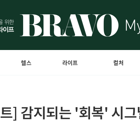
헬스
라이프
컬처
트] 감지되는 '회복' 시그