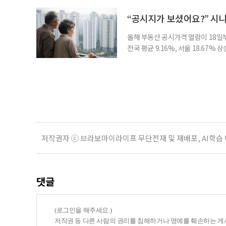
비가 더는 “얼마를 모았느냐”에만 
고 있다는 뜻으로 읽힌다. 지난 1
“공시지가 보셨어요?” 시
올해 부동산 공시가격 열람이 18일
전국 평균 9.16%, 서울 18.67
분이 반영되면서 일부 지역에서는 상
아닌 ‘안’ 단계다. 열람과 의견 제
다. 재산세와 종합부동산세, 건강보험
저작권자 ⓒ 브라보마이라이프 무단전재 및 재배포, AI학습
댓글