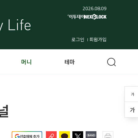
2026.08.09
로그인
회원가입
머니
테마
가
널
가
선호매체 추가