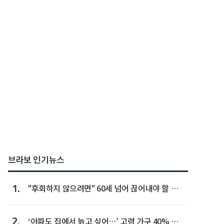
브라보 인기뉴스
1.
"후회하지 않으려면" 60세 넘어 끊어내야 할 사
람 1위
2.
‘아파도 집에서 늙고 싶어…’ 고령 가구 40% 노