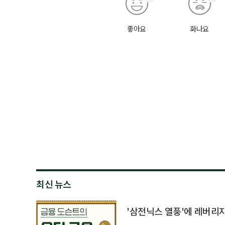
좋아요
화나요
최신 뉴스
'삼전닉스 열풍'에 레버리