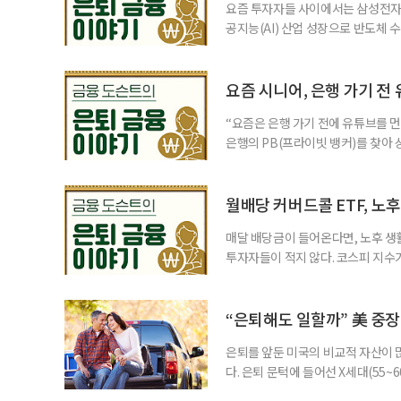
요즘 투자자들 사이에서는 삼성전자와
공지능(AI) 산업 성장으로 반도체 
삼성전자와 SK 하이닉스 주가를 기
려도 함께 커지고 있다. 이름은 익
투자자라면 반드시 알아야 할 핵심 위
요즘 시니어, 은행 가기 전
“요즘은 은행 가기 전에 유튜브를 먼
은행의 PB(프라이빗 뱅커)를 찾아 
금리 상품에 가입하는 방식이었다. 
에 가입하면 비교적 안전하다고 여겼
브에서 정보를 서울에 사는 60대 A
월배당 커버드콜 ETF, 노
매달 배당금이 들어온다면, 노후 생
투자자들이 적지 않다. 코스피 지수가
르락내리락 롤러코스터를 타고 있다.
성이 이어질수록, 주가 움직임에 덜
에서도 월배당 커버드콜 ETF는 은
“은퇴해도 일할까” 美 중장
은퇴를 앞둔 미국의 비교적 자산이
다. 은퇴 문턱에 들어선 X세대(55
더 컸고, 연금이 없는 데 따른 박탈