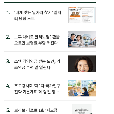
1.
‘내게 맞는 일자리 찾기’ 일자
리 탐험 노트
2.
노후 대비로 달러보험? 환율
오르면 보험료 부담 커진다
3.
소액 직역연금 받는 노인, 기
초연금 수령 길 열린다
4.
초고령사회 ‘제1차 국가인구
전략 기본계획’에 담길 정책
은
5.
브라보 리포트 1호 ‘사오정