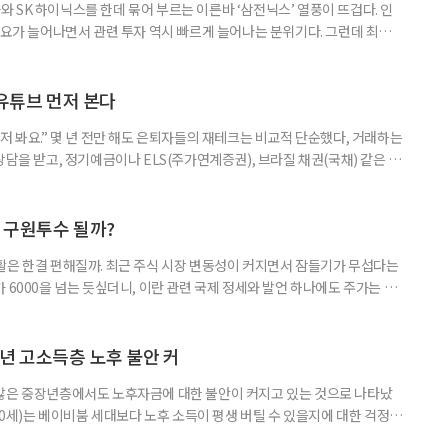
 SK 하이닉스를 한데 묶어 부르는 이른바 ‘삼전닉스’ 열풍이 뜨겁다. 인
수요가 늘어나면서 관련 투자 역시 빠르게 늘어나는 분위기다. 그런데 최근
초자산으로 한 ‘단일종목 레버리지’ 상품이 등장하면서 투자 위험에 대한 우
숙하지만, 우리가 알던 일반적인 주식과는 성격이 전혀 다른 상품이다. 시니어
험 요소를 짚어본다. 수익도 2배, 손실도 2배… 레버리지의 두 얼
 유튜브 먼저 본다
저 봐요.” 몇 년 전만 해도 은퇴자들의 재테크는 비교적 단순했다, 거래하는
상담을 받고, 정기예금이나 ELS(주가연계증권), 브라질 채권(국채) 같은 고
투자 정보 역시 은행 영업점에서 얻는 경우가 많았다. 직원이 추천하는 상품
고, 증권사보다는 은행을 더 편안하게 느끼기도 했다. 은행 창구 대신 유튜
 씨는 최근 IRP(개인형퇴직연금) 계좌를 직접 손보기 시작했
후 구원투수 될까?
활은 한결 편해질까. 최근 주식 시장 변동성이 커지면서 잠들기가 무섭다는
 6000을 넘는 듯싶더니, 이란 관련 국제 정세와 발언 하나에도 주가는 오
 직접 투자로 수익을 내려던 이들은 오히려 불안감이 커졌다. 이처럼 변동
 민감하면서 일정한 현금흐름을 기대할 수 있는 상품에 관심이 쏠린다. 그중
퇴자와 은퇴를 앞둔 이들에게 ‘매달 들어오는 돈’이라는 점에서 다시 주목
년 고소득층 노후 불안 커
 많은 중장년층에서도 노후자금에 대한 불안이 커지고 있는 것으로 나타났
~60세)는 베이비붐 세대보다 노후 소득이 평생 버틸 수 있을지에 대한 걱정이
감과 은퇴 후 재취업 가능성에 대한 우려도 더 크게 나타났다. 이들의 은퇴 준