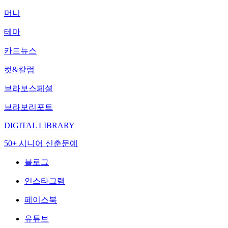
머니
테마
카드뉴스
컷&칼럼
브라보스페셜
브라보리포트
DIGITAL LIBRARY
50+ 시니어 신춘문예
블로그
인스타그램
페이스북
유튜브