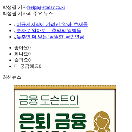
박성필 기자
feelps@etoday.co.kr
박성필 기자의 주요 뉴스
⌞
비규제지역에 가려진 '알짜' 호재들
⌞
숫자로 알아보는 추억의 앨범들
⌞
늦추면 더 받는 '똘똘한' 국민연금
좋아요
0
화나요
0
슬퍼요
0
더 궁금해요
0
최신뉴스