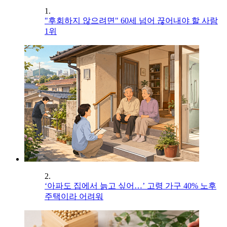
1.
"후회하지 않으려면" 60세 넘어 끊어내야 할 사람
1위
2.
‘아파도 집에서 늙고 싶어…’ 고령 가구 40% 노후
주택이라 어려워