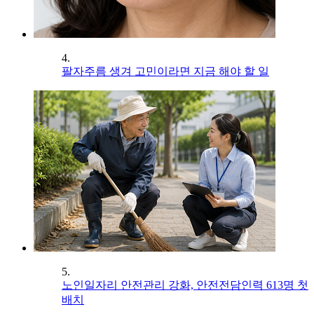
4.
팔자주름 생겨 고민이라면 지금 해야 할 일
5.
노인일자리 안전관리 강화, 안전전담인력 613명 첫
배치