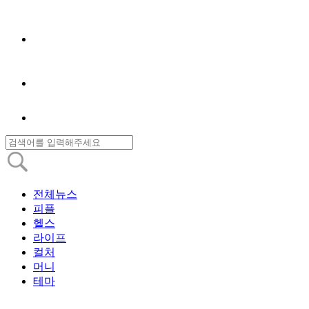
전체뉴스
피플
헬스
라이프
컬처
머니
테마