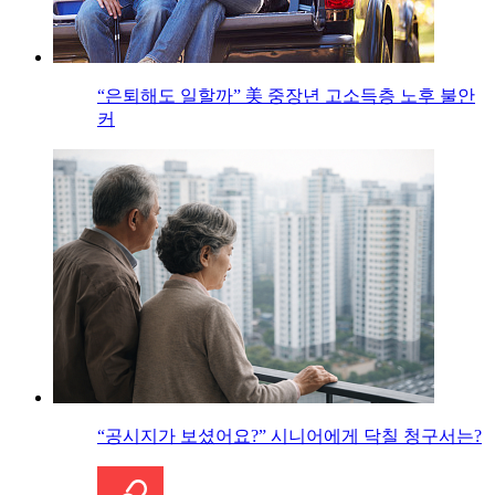
“은퇴해도 일할까” 美 중장년 고소득층 노후 불안
커
“공시지가 보셨어요?” 시니어에게 닥칠 청구서는?