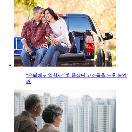
“은퇴해도 일할까” 美 중장년 고소득층 노후 불안
커