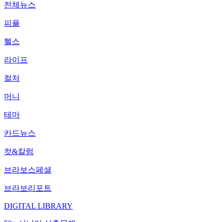
전체뉴스
피플
헬스
라이프
컬처
머니
테마
카드뉴스
컷&칼럼
브라보스페셜
브라보리포트
DIGITAL LIBRARY