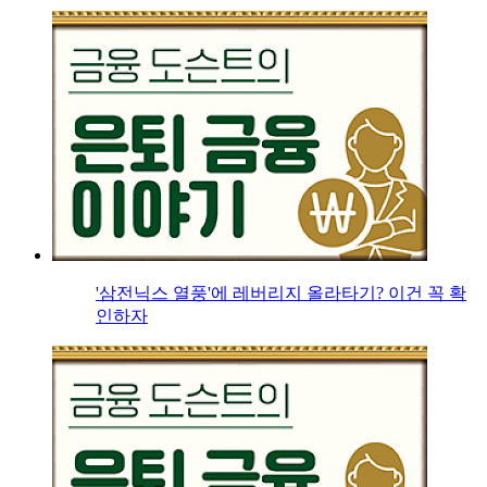
'삼전닉스 열풍'에 레버리지 올라타기? 이건 꼭 확
인하자