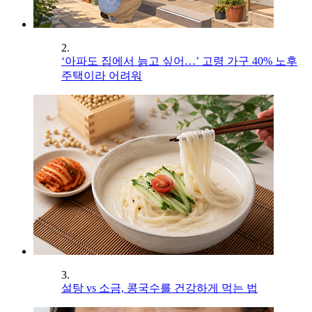
2.
‘아파도 집에서 늙고 싶어…’ 고령 가구 40% 노후
주택이라 어려워
3.
설탕 vs 소금, 콩국수를 건강하게 먹는 법