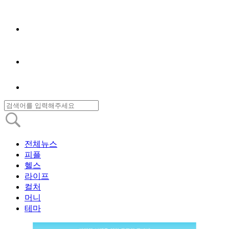
전체뉴스
피플
헬스
라이프
컬처
머니
테마