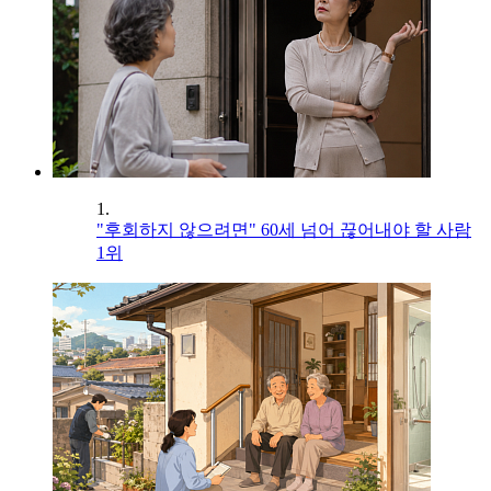
1.
"후회하지 않으려면" 60세 넘어 끊어내야 할 사람
1위