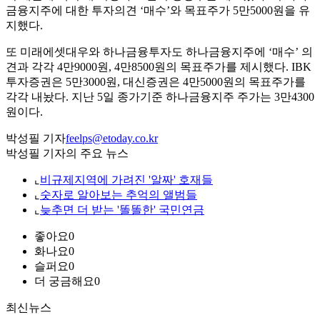
금융지주에 대한 투자의견 ‘매수’와 목표주가 5만5000원을 유
지했다.
또 미래에셋대우와 하나금융투자도 하나금융지주에 ‘매수’ 의
견과 각각 4만9000원, 4만8500원의 목표주가를 제시했다. IBK
투자증권은 5만3000원, 대신증권은 4만5000원의 목표주가를
각각 내놨다. 지난 5일 종가기준 하나금융지주 주가는 3만4300
원이다.
박성필 기자
feelps@etoday.co.kr
박성필 기자의 주요 뉴스
⌞
비규제지역에 가려진 '알짜' 호재들
⌞
숫자로 알아보는 추억의 앨범들
⌞
늦추면 더 받는 '똘똘한' 국민연금
좋아요
0
화나요
0
슬퍼요
0
더 궁금해요
0
최신뉴스