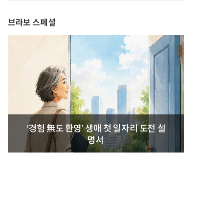
브라보 스페셜
‘경험 無도 환영’ 생애 첫 일자리 도전 설
명서