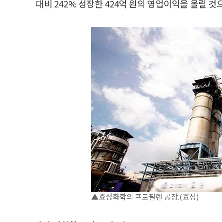
대비 242% 성장한 424억 원의 영업이익을 올릴 것
▲효성화학의 프로필렌 공장.(효성)