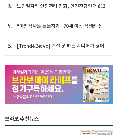
3.
노인일자리 안전관리 강화, 안전전담인력 613명
첫 배치
4.
“아침식사는 든든하게” 70세 이상 식생활 점수
가장 높아
5.
[Trend&Bravo] 거절 못 하는 시니어가 끊어야
할 행동 5
브라보 추천뉴스