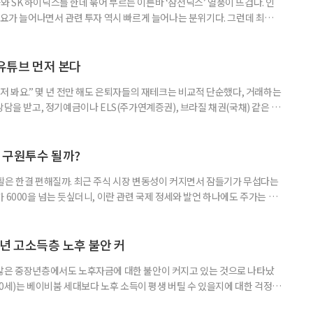
 SK 하이닉스를 한데 묶어 부르는 이른바 ‘삼전닉스’ 열풍이 뜨겁다. 인
수요가 늘어나면서 관련 투자 역시 빠르게 늘어나는 분위기다. 그런데 최근
초자산으로 한 ‘단일종목 레버리지’ 상품이 등장하면서 투자 위험에 대한 우
숙하지만, 우리가 알던 일반적인 주식과는 성격이 전혀 다른 상품이다. 시니어
험 요소를 짚어본다. 수익도 2배, 손실도 2배… 레버리지의 두 얼
 유튜브 먼저 본다
저 봐요.” 몇 년 전만 해도 은퇴자들의 재테크는 비교적 단순했다, 거래하는
상담을 받고, 정기예금이나 ELS(주가연계증권), 브라질 채권(국채) 같은 고
투자 정보 역시 은행 영업점에서 얻는 경우가 많았다. 직원이 추천하는 상품
고, 증권사보다는 은행을 더 편안하게 느끼기도 했다. 은행 창구 대신 유튜
 씨는 최근 IRP(개인형퇴직연금) 계좌를 직접 손보기 시작했
후 구원투수 될까?
활은 한결 편해질까. 최근 주식 시장 변동성이 커지면서 잠들기가 무섭다는
 6000을 넘는 듯싶더니, 이란 관련 국제 정세와 발언 하나에도 주가는 오
 직접 투자로 수익을 내려던 이들은 오히려 불안감이 커졌다. 이처럼 변동
 민감하면서 일정한 현금흐름을 기대할 수 있는 상품에 관심이 쏠린다. 그중
퇴자와 은퇴를 앞둔 이들에게 ‘매달 들어오는 돈’이라는 점에서 다시 주목
년 고소득층 노후 불안 커
 많은 중장년층에서도 노후자금에 대한 불안이 커지고 있는 것으로 나타났
~60세)는 베이비붐 세대보다 노후 소득이 평생 버틸 수 있을지에 대한 걱정이
감과 은퇴 후 재취업 가능성에 대한 우려도 더 크게 나타났다. 이들의 은퇴 준