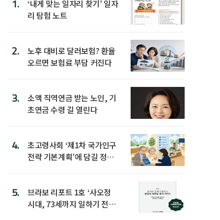
1.
‘내게 맞는 일자리 찾기’ 일자
리 탐험 노트
2.
노후 대비로 달러보험? 환율
오르면 보험료 부담 커진다
3.
소액 직역연금 받는 노인, 기
초연금 수령 길 열린다
4.
초고령사회 ‘제1차 국가인구
전략 기본계획’에 담길 정책
은
5.
브라보 리포트 1호 ‘사오정
시대, 73세까지 일하기 전략’
발간