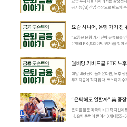
요즘 투자자들 사이에서는 삼성전자와
공지능(AI) 산업 성장으로 반도체 
삼성전자와 SK 하이닉스 주가를 기
려도 함께 커지고 있다. 이름은 익
투자자라면 반드시 알아야 할 핵심 위
요즘 시니어, 은행 가기 전
“요즘은 은행 가기 전에 유튜브를 먼
은행의 PB(프라이빗 뱅커)를 찾아 
금리 상품에 가입하는 방식이었다. 
에 가입하면 비교적 안전하다고 여겼
브에서 정보를 서울에 사는 60대 A
월배당 커버드콜 ETF, 노
매달 배당금이 들어온다면, 노후 생
투자자들이 적지 않다. 코스피 지수가
르락내리락 롤러코스터를 타고 있다.
성이 이어질수록, 주가 움직임에 덜
에서도 월배당 커버드콜 ETF는 은
“은퇴해도 일할까” 美 중장
은퇴를 앞둔 미국의 비교적 자산이
다. 은퇴 문턱에 들어선 X세대(55
더 컸고, 연금이 없는 데 따른 박탈