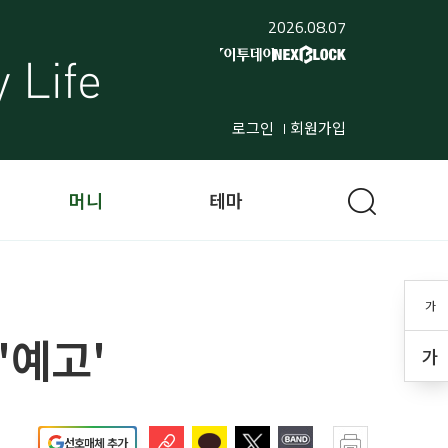
2026.08.07
로그인
회원가입
머니
테마
가
'예고'
가
선호매체 추가