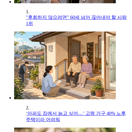
1.
"후회하지 않으려면" 60세 넘어 끊어내야 할 사람
1위
2.
‘아파도 집에서 늙고 싶어…’ 고령 가구 40% 노후
주택이라 어려워