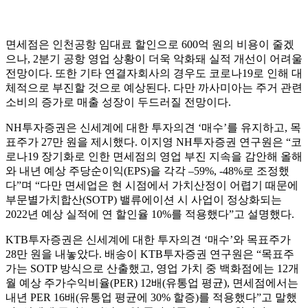
면세점은 인천공항 임대료 할인으로 600억 원의 비용이 줄겠
으나, 2분기 공항 영업 상황이 더욱 악화돼 실적 개선이 어려울
전망이다. 또한 기타 연결자회사의 경우도 코로나19로 인해 대
체적으로 부진할 것으로 예상된다. 다만 까사미아는 주거 관련
소비의 증가로 매출 성장이 두드러질 전망이다.
NH투자증권은 신세계에 대한 투자의견 ‘매수’를 유지하고, 목
표주가 27만 원을 제시했다. 이지영 NH투자증권 연구원은 “코
로나19 장기화로 인한 면세점의 영업 부진 지속을 감안해 올해
와 내년 예상 주당순이익(EPS)을 각각 –59%, -48%로 조정했
다”며 “다만 면세업은 현 시점에서 가치산정이 어렵기 때문에
부문별가치합산(SOTP) 밸류에이션 시 사업이 정상화되는
2022년 예상 실적에 연 할인율 10%를 적용했다”고 설명했다.
KTB투자증권은 신세계에 대한 투자의견 ‘매수’와 목표주가
28만 원을 내놓았다. 배송이 KTB투자증권 연구원은 “목표주
가는 SOTP 방식으로 산출했고, 영업 가치 중 백화점에는 12개
월 예상 주가수익비율(PER) 12배(유통업 평균), 면세점에서는
내년 PER 16배(유통업 평균에 30% 할증)를 적용했다”고 말했