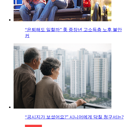
“은퇴해도 일할까” 美 중장년 고소득층 노후 불안
커
“공시지가 보셨어요?” 시니어에게 닥칠 청구서는?