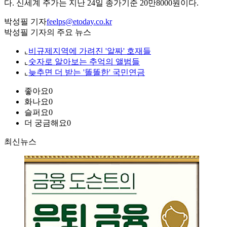
다. 신세계 주가는 지난 24일 종가기준 20만8000원이다.
박성필 기자
feelps@etoday.co.kr
박성필 기자의 주요 뉴스
⌞
비규제지역에 가려진 '알짜' 호재들
⌞
숫자로 알아보는 추억의 앨범들
⌞
늦추면 더 받는 '똘똘한' 국민연금
좋아요
0
화나요
0
슬퍼요
0
더 궁금해요
0
최신뉴스