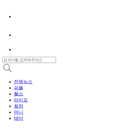
전체뉴스
피플
헬스
라이프
컬처
머니
테마