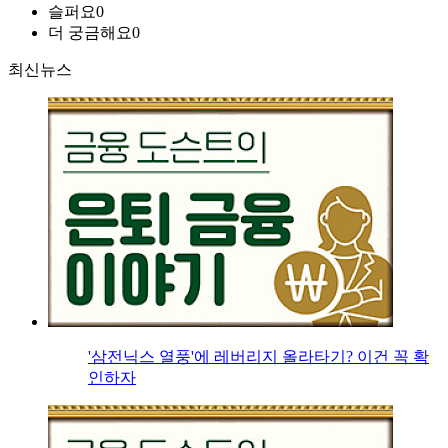
슬퍼요
0
더 궁금해요
0
최신뉴스
'삼전닉스 열풍'에 레버리지 올라타기? 이건 꼭 확
인하자