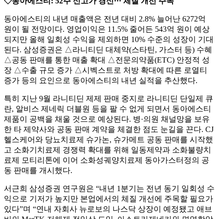
◇동아에스티: 52주 신고가 경신··· 체질 개선 주목
동아에스티의 내년 매출액은 전년 대비 2.8% 늘어난 6272억
원이 될 전망이다. 영업이익은 11.5% 줄어든 543억 원이 예상
되지만 올해 일회성 수익을 제외하면 10% 수준의 성장이 기대
된다. 삼성증권은 △라니티딘 대체약(스타틴, 가스터 등) 수혜
△공동 판매를 통한 매출 확대 △전문의약품(ETC) 안정적 성
장 △수출 규모 증가 △시벡스트로 처방 확대에 따른 로열티
증가 등의 요인으로 동아에스티의 내년 실적을 추산했다.
특히 지난 9월 라니티딘 제제 판매 중지로 라니티딘 단일제 큐
란, 알비스 제네릭 더블원 등을 팔 수 없게 되면서 동아에스티
제품이 공백을 채울 것으로 예상된다. 병·의원 채널망을 보유
한 타 제약사와 공동 판매 계약을 체결한 점도 눈길을 끈다. CJ
헬스케어와 당뇨치료제 슈가논, 슈가메트 공동 판매를 시작했
고 소화기치료제 경쟁력 확대를 위해 일동제약과 소화불량치
료제 모티리톤에 이어 소화성궤양치료제 동아가스터정의 공
동 판매를 개시했다.
서근희 삼성증권 연구원은 “내년 1분기는 전년 동기 일회성 수
익으로 기저가 높지만 본업에서의 체질 개선에 주목할 필요가
있다”며 “연내 자회사 뉴로보의 나스닥 상장이 예정됐고 애브