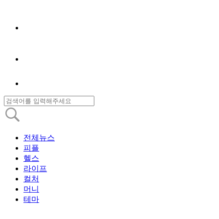
전체뉴스
피플
헬스
라이프
컬처
머니
테마