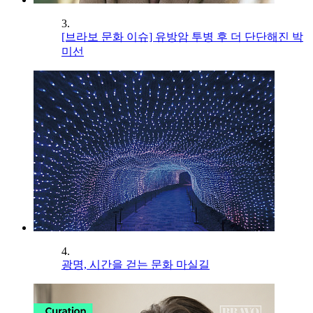
3.
[브라보 문화 이슈] 유방암 투병 후 더 단단해진 박
미선
4.
광명, 시간을 걷는 문화 마실길