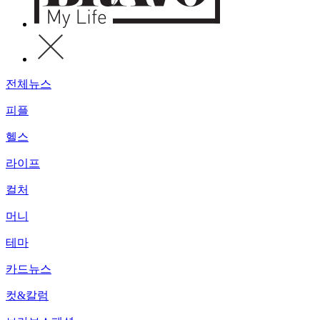
전체뉴스
피플
헬스
라이프
컬처
머니
테마
카드뉴스
컷&칼럼