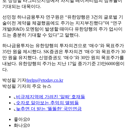
로 성장할 타그리소시장에서 차지할 레이저티닙의 점유율이
기대되는 대목이다.
선민정 하나금융투자 연구원은 “유한양행은 3건의 글로벌 기
술이전 계약을 체결했음에도 주가는 지지부진했다”며 “연구
개발(R&D) 모멘텀이 발생할 때마다 유한양행의 주가 업사이
드는 충분히 기대할 수 있다”고 말했다.
하나금융투자는 유한양행의 투자의견으로 ‘매수’와 목표주가
35만 원을 제시했다. SK증권은 투자의견 ‘매수’와 목표주가 30
만 원을 유지했다. 신영증권도 ‘매수’와 30만 원의 목표주가를
내놨다. 유한양행의 주가는 지난 17일 종가기준 23만6000원이
다.
박성필 기자
feelps@etoday.co.kr
박성필 기자의 주요 뉴스
⌞
비규제지역에 가려진 '알짜' 호재들
⌞
숫자로 알아보는 추억의 앨범들
⌞
늦추면 더 받는 '똘똘한' 국민연금
좋아요
0
화나요
0