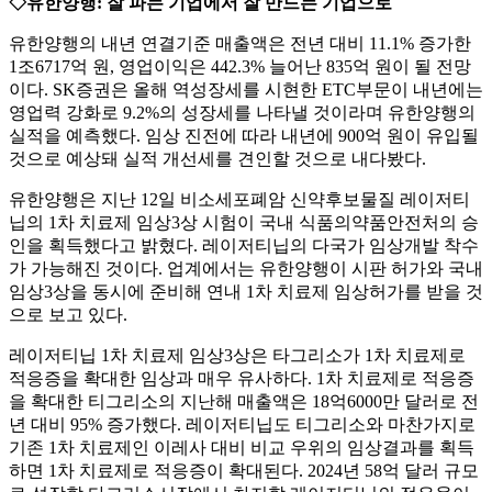
◇유한양행: 잘 파는 기업에서 잘 만드는 기업으로
유한양행의 내년 연결기준 매출액은 전년 대비 11.1% 증가한
1조6717억 원, 영업이익은 442.3% 늘어난 835억 원이 될 전망
이다. SK증권은 올해 역성장세를 시현한 ETC부문이 내년에는
영업력 강화로 9.2%의 성장세를 나타낼 것이라며 유한양행의
실적을 예측했다. 임상 진전에 따라 내년에 900억 원이 유입될
것으로 예상돼 실적 개선세를 견인할 것으로 내다봤다.
유한양행은 지난 12일 비소세포폐암 신약후보물질 레이저티
닙의 1차 치료제 임상3상 시험이 국내 식품의약품안전처의 승
인을 획득했다고 밝혔다. 레이저티닙의 다국가 임상개발 착수
가 가능해진 것이다. 업계에서는 유한양행이 시판 허가와 국내
임상3상을 동시에 준비해 연내 1차 치료제 임상허가를 받을 것
으로 보고 있다.
레이저티닙 1차 치료제 임상3상은 타그리소가 1차 치료제로
적응증을 확대한 임상과 매우 유사하다. 1차 치료제로 적응증
을 확대한 티그리소의 지난해 매출액은 18억6000만 달러로 전
년 대비 95% 증가했다. 레이저티닙도 티그리소와 마찬가지로
기존 1차 치료제인 이레사 대비 비교 우위의 임상결과를 획득
하면 1차 치료제로 적응증이 확대된다. 2024년 58억 달러 규모