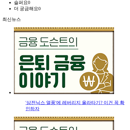
슬퍼요
0
더 궁금해요
0
최신뉴스
'삼전닉스 열풍'에 레버리지 올라타기? 이건 꼭 확
인하자