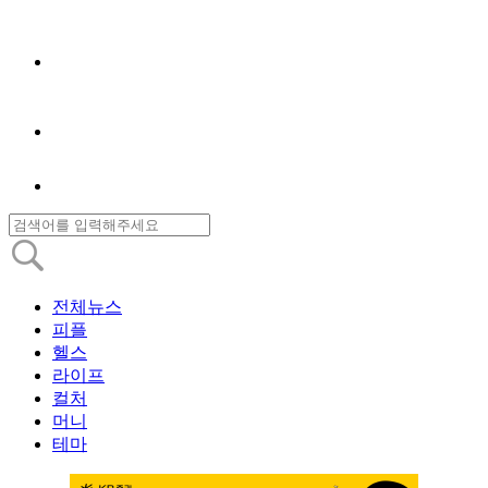
전체뉴스
피플
헬스
라이프
컬처
머니
테마