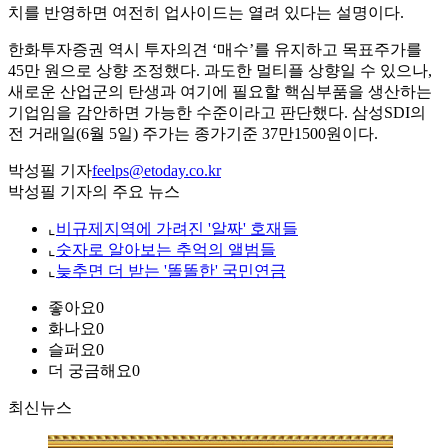
치를 반영하면 여전히 업사이드는 열려 있다는 설명이다.
한화투자증권 역시 투자의견 ‘매수’를 유지하고 목표주가를
45만 원으로 상향 조정했다. 과도한 멀티플 상향일 수 있으나,
새로운 산업군의 탄생과 여기에 필요할 핵심부품을 생산하는
기업임을 감안하면 가능한 수준이라고 판단했다. 삼성SDI의
전 거래일(6월 5일) 주가는 종가기준 37만1500원이다.
박성필 기자
feelps@etoday.co.kr
박성필 기자의 주요 뉴스
⌞
비규제지역에 가려진 '알짜' 호재들
⌞
숫자로 알아보는 추억의 앨범들
⌞
늦추면 더 받는 '똘똘한' 국민연금
좋아요
0
화나요
0
슬퍼요
0
더 궁금해요
0
최신뉴스