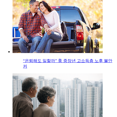
“은퇴해도 일할까” 美 중장년 고소득층 노후 불안
커