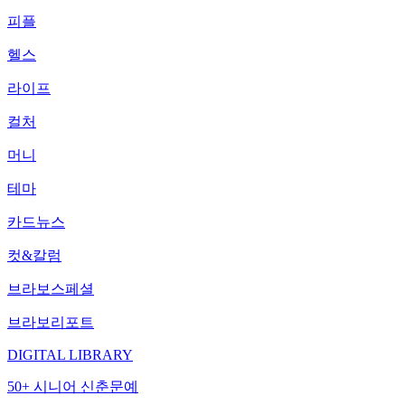
피플
헬스
라이프
컬처
머니
테마
카드뉴스
컷&칼럼
브라보스페셜
브라보리포트
DIGITAL LIBRARY
50+ 시니어 신춘문예