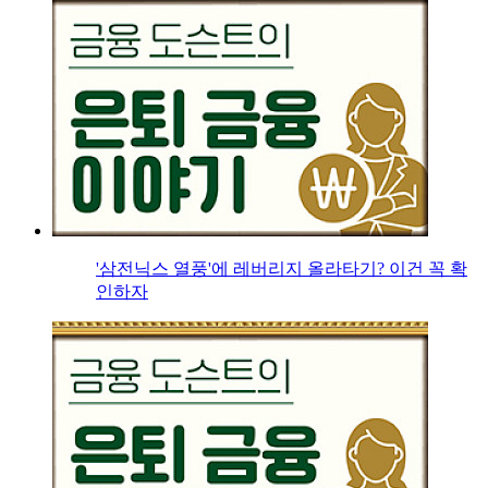
'삼전닉스 열풍'에 레버리지 올라타기? 이건 꼭 확
인하자