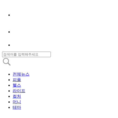
전체뉴스
피플
헬스
라이프
컬처
머니
테마