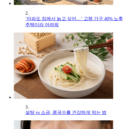
2.
‘아파도 집에서 늙고 싶어…’ 고령 가구 40% 노후
주택이라 어려워
3.
설탕 vs 소금, 콩국수를 건강하게 먹는 법