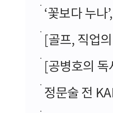
‘꽃보다 누나
[골프, 직업의 세계⑦
[공병호의 독서
정문술 전 KAI