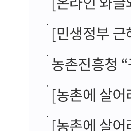
[온라인 와글와글]
[민생정부 근혜노믹스]서규
농촌진흥청 “
[농촌에 살어리랏다]도
[농촌에 살어리랏다]정