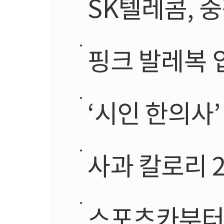
SK텔레콤, 중장년층
핑크 발레복 입은
‘시인 한의사
사과 칼로리 2
스포츠카부터 