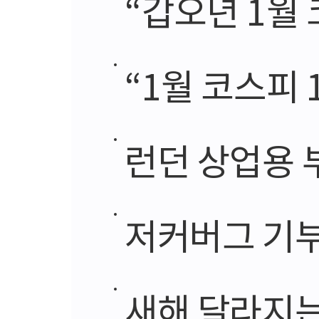
“갑오년 1월
“1월 코스피 1
런던 상업용 
저커버그 기
새해 달라지는 것들…