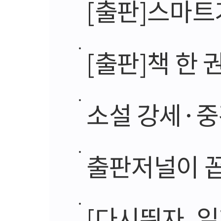
[출판]스마트기기 보
[출판]책 한 
소설 강세·중
출판저널이 꼽
[다시뛰자, 일자