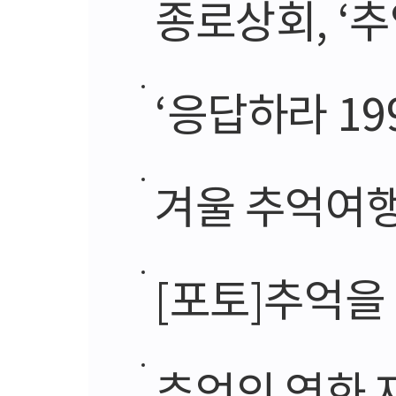
종로상회, ‘추
‘응답하라 199
겨울 추억여행 
[포토]추억을
추억의 영화 