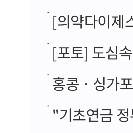
[의약다이제스트
[포토] 도심
홍콩ㆍ싱가포
"기초연금 정부