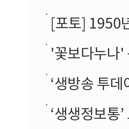
[포토] 195
'꽃보다누나' 윤
‘생방송 투데
‘생생정보통’ 보양삼