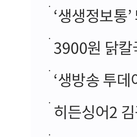
‘생생정보통’ 
3900원 닭칼국
‘생방송 투데
히든싱어2 김광